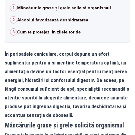
Mâncărurile grase și grele solicită organismul
1
Alcoolul favorizează deshidratarea
2
Cum te protejezi în zilele toride
3
În perioadele caniculare, corpul depune un efort
suplimentar pentru a-și menține temperatura optimă, iar
alimentația devine un factor esențial pentru menținerea
energiei, hidratării și confortului digestiv. De aceea, pe
lângă consumul suficient de apă, specialiștii recomandă o
atenție sporită la alegerile alimentare, deoarece anumite
produse pot îngreuna digestia, favoriza deshidratarea și
accentua senzația de oboseală.
Mâncărurile grase și grele solicită organismul
Preparatele bogate în grăsimi necesită un efort mai mare din