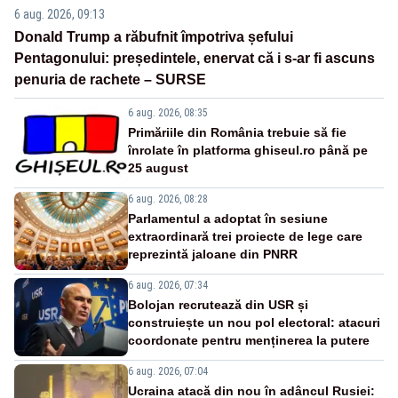
6 aug. 2026, 09:13
Donald Trump a răbufnit împotriva șefului
Pentagonului: președintele, enervat că i s-ar fi ascuns
penuria de rachete – SURSE
6 aug. 2026, 08:35
Primăriile din România trebuie să fie
înrolate în platforma ghiseul.ro până pe
25 august
6 aug. 2026, 08:28
Parlamentul a adoptat în sesiune
extraordinară trei proiecte de lege care
reprezintă jaloane din PNRR
6 aug. 2026, 07:34
Bolojan recrutează din USR și
construiește un nou pol electoral: atacuri
coordonate pentru menținerea la putere
6 aug. 2026, 07:04
Ucraina atacă din nou în adâncul Rusiei: