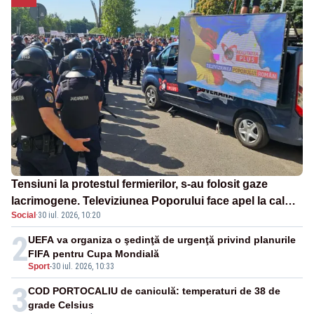
Tensiuni la protestul fermierilor, s-au folosit gaze
lacrimogene. Televiziunea Poporului face apel la calm
Social
·
30 iul. 2026, 10:20
– LIVE TEXT
2
UEFA va organiza o şedinţă de urgenţă privind planurile
FIFA pentru Cupa Mondială
Sport
-
30 iul. 2026, 10:33
3
COD PORTOCALIU de caniculă: temperaturi de 38 de
grade Celsius