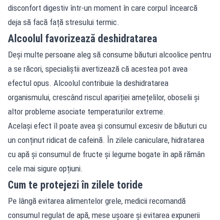
disconfort digestiv într-un moment în care corpul încearcă
deja să facă față stresului termic.
Alcoolul favorizează deshidratarea
Deși multe persoane aleg să consume băuturi alcoolice pentru
a se răcori, specialiștii avertizează că acestea pot avea
efectul opus. Alcoolul contribuie la deshidratarea
organismului, crescând riscul apariției amețelilor, oboselii și
altor probleme asociate temperaturilor extreme.
Același efect îl poate avea și consumul excesiv de băuturi cu
un conținut ridicat de cafeină. În zilele caniculare, hidratarea
cu apă și consumul de fructe și legume bogate în apă rămân
cele mai sigure opțiuni.
Cum te protejezi în zilele toride
Pe lângă evitarea alimentelor grele, medicii recomandă
consumul regulat de apă, mese ușoare și evitarea expunerii