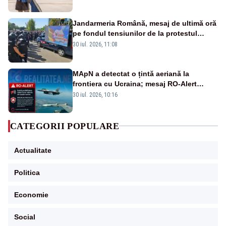
Jandarmeria Română, mesaj de ultimă oră
pe fondul tensiunilor de la protestul
masiv al fermierilor - VIDEO
30 iul. 2026, 11:08
MApN a detectat o țintă aeriană la
frontiera cu Ucraina; mesaj RO-Alert
transmis în județul Tulcea
30 iul. 2026, 10:16
CATEGORII POPULARE
Actualitate
Politica
Economie
Social