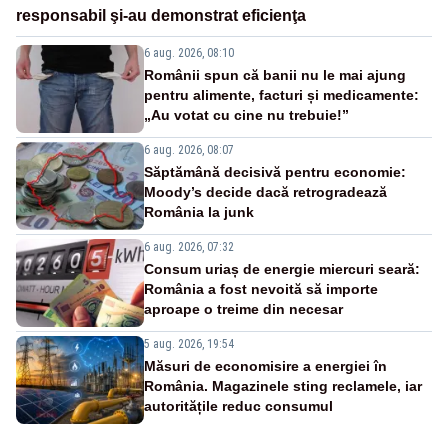
responsabil şi-au demonstrat eficienţa
6 aug. 2026, 08:10
Românii spun că banii nu le mai ajung
pentru alimente, facturi și medicamente:
„Au votat cu cine nu trebuie!”
6 aug. 2026, 08:07
Săptămână decisivă pentru economie:
Moody’s decide dacă retrogradează
România la junk
6 aug. 2026, 07:32
Consum uriaș de energie miercuri seară:
România a fost nevoită să importe
aproape o treime din necesar
5 aug. 2026, 19:54
Măsuri de economisire a energiei în
România. Magazinele sting reclamele, iar
autoritățile reduc consumul