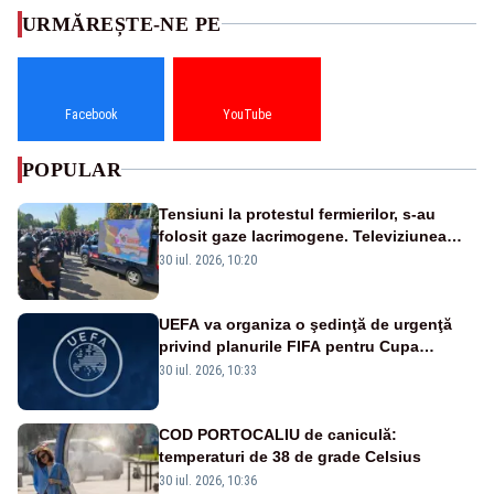
URMĂREȘTE-NE PE
Facebook
YouTube
POPULAR
Tensiuni la protestul fermierilor, s-au
folosit gaze lacrimogene. Televiziunea
Poporului face apel la calm – LIVE TEXT
30 iul. 2026, 10:20
UEFA va organiza o şedinţă de urgenţă
privind planurile FIFA pentru Cupa
Mondială
30 iul. 2026, 10:33
COD PORTOCALIU de caniculă:
temperaturi de 38 de grade Celsius
30 iul. 2026, 10:36