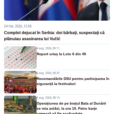
24 feb. 2026, 15:50
Complot dejucat în Serbia: doi bărbați, suspectați că
plănuiau asasinarea lui Vučić
6 aug. 2026, 09:11
Report uriaș la Loto 6 din 49
6 aug. 2026, 08:25
Recomandările DSU pentru participarea în
siguranță la festivaluri
6 aug. 2026, 08:14
Operațiunea de pe brațul Bala al Dunării
se reia astăzi, la ora 10. Patru barje
urmează să fie scufundate