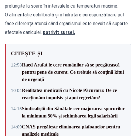
prelungite la soare în intervalele cu temperaturi maxime.
O alimentație echilibrată și o hidratare corespunzătoare pot
face diferența atunci când organismul este nevoit să suporte
efectele caniculei,
potrivit sursei.
CITEȘTE ȘI
Raed Arafat le cere românilor să se pregătească
12:53
pentru pene de curent. Ce trebuie să conțină kitul
de urgență
Realitatea medicală cu Nicole Păcuraru: De ce
10:04
reacționăm impulsiv și apoi regretăm?
Sindicaliștii din Sănătate cer majorarea sporurilor
14:15
la minimum 50% și schimbarea legii salarizării
CNAS pregătește eliminarea plafoanelor pentru
14:09
analizele medicale