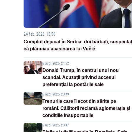
24 feb. 2026, 15:50
Complot dejucat în Serbia: doi bărbați, suspectaț
că plănuiau asasinarea lui Vučić
5 aug. 2026, 21:52
Donald Trump, în centrul unui nou
scandal. Acuzații privind accesul
preferențial la postările sale
5 aug. 2026, 20:49
Trenurile care îi scot din sărite pe
români. Călătorii reclamă aglomerația și
condițiile insuportabile
5 aug. 2026, 20:47