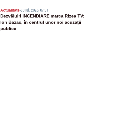
5
Actualitate
-
30 iul. 2026, 07:51
Dezvăluiri INCENDIARE marca Rizea TV:
Ion Bazac, în centrul unor noi acuzații
publice