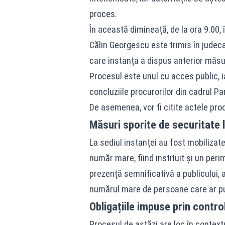
proces.
În această dimineață, de la ora 9.00,
Călin Georgescu este trimis în judec
care instanța a dispus anterior măsur
Procesul este unul cu acces public, i
concluziile procurorilor din cadrul Par
De asemenea, vor fi citite actele pr
Măsuri sporite de securitate 
La sediul instanței au fost mobilizate
număr mare, fiind instituit și un peri
prezență semnificativă a publicului, 
numărul mare de persoane care ar pu
Obligațiile impuse prin control
Procesul de astăzi are loc în context