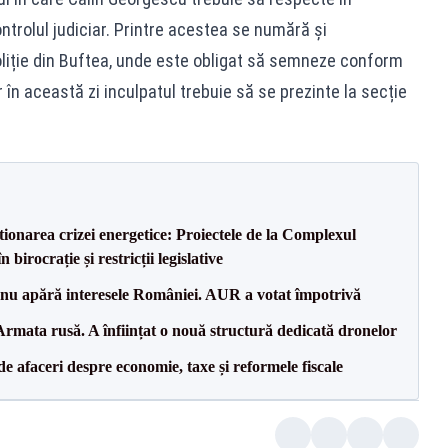
controlul judiciar. Printre acestea se numără și
oliție din Buftea, unde este obligat să semneze conform
r în această zi inculpatul trebuie să se prezinte la secție
tionarea crizei energetice: Proiectele de la Complexul
birocrație și restricții legislative
e nu apără interesele României. AUR a votat împotrivă
rmata rusă. A înființat o nouă structură dedicată dronelor
 de afaceri despre economie, taxe și reformele fiscale