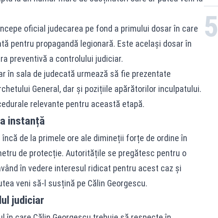
 începe oficial judecarea pe fond a primului dosar în care
ată pentru propagandă legionară. Este același dosar în
a preventivă a controlului judiciar.
ar în sala de judecată urmează să fie prezentate
chetului General, dar și pozițiile apărătorilor inculpatului.
ocedurale relevante pentru această etapă.
la instanță
 încă de la primele ore ale dimineții forțe de ordine în
metru de protecție. Autoritățile se pregătesc pentru o
având în vedere interesul ridicat pentru acest caz și
tea veni să-l susțină pe Călin Georgescu.
ul judiciar
ul în care Călin Georgescu trebuie să respecte în