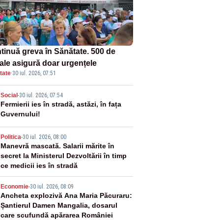
tinuă greva în Sănătate. 500 de
tale asigură doar urgențele
tate
·
30 iul. 2026, 07:51
2
Social
-
30 iul. 2026, 07:54
Fermierii ies în stradă, astăzi, în fața
Guvernului!
3
Politica
-
30 iul. 2026, 08:00
Manevră mascată. Salarii mărite în
secret la Ministerul Dezvoltării în timp
ce medicii ies în stradă
4
Economie
-
30 iul. 2026, 08:09
Ancheta explozivă Ana Maria Păcuraru:
Șantierul Damen Mangalia, dosarul
care scufundă apărarea României