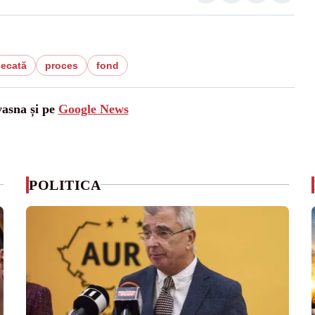
decată
proces
fond
vasna și pe
Google News
POLITICA