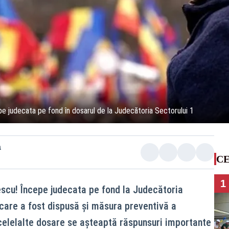
pe judecata pe fond în dosarul de la Judecătoria Sectorului 1
a
CE
1
escu! Începe judecata pe fond la Judecătoria
 care a fost dispusă și măsura preventivă a
în celelalte dosare se așteaptă răspunsuri importante