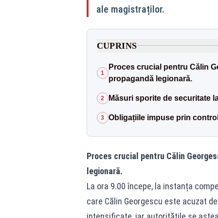
ale magistraților.
CUPRINS
Proces crucial pentru Călin G
1
propagandă legionară.
Măsuri sporite de securitate l
2
Obligațiile impuse prin control
3
Proces crucial pentru Călin Georges
legionară.
La ora 9.00 începe, la instanța compe
care Călin Georgescu este acuzat de
intensificate, iar autoritățile se așt