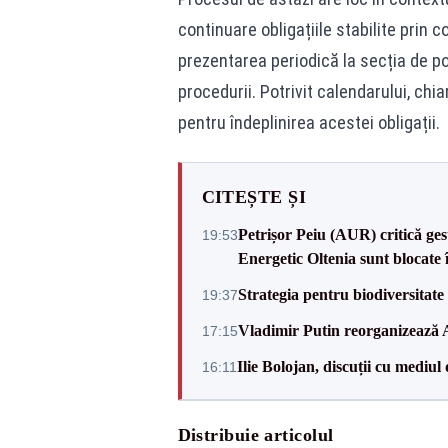
continuare obligațiile stabilite prin 
prezentarea periodică la secția de p
procedurii. Potrivit calendarului, chia
pentru îndeplinirea acestei obligații.
CITEȘTE ȘI
Petrișor Peiu (AUR) critică ges
19:53
Energetic Oltenia sunt blocate în 
Strategia pentru biodiversitat
19:37
Vladimir Putin reorganizează A
17:15
Ilie Bolojan, discuții cu mediul
16:11
Distribuie articolul