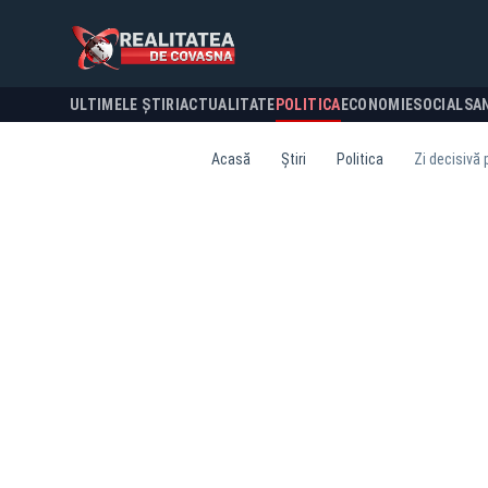
ULTIMELE ȘTIRI
ACTUALITATE
POLITICA
ECONOMIE
SOCIAL
SA
Acasă
Știri
Politica
Zi decisivă 