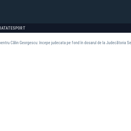
NATATE
SPORT
pentru Călin Georgescu: începe judecata pe fond în dosarul de la Judecătoria Se