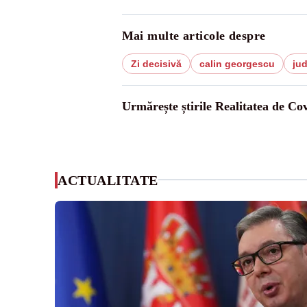
Mai multe articole despre
Zi decisivă
calin georgescu
ju
Urmărește știrile Realitatea de Co
ACTUALITATE