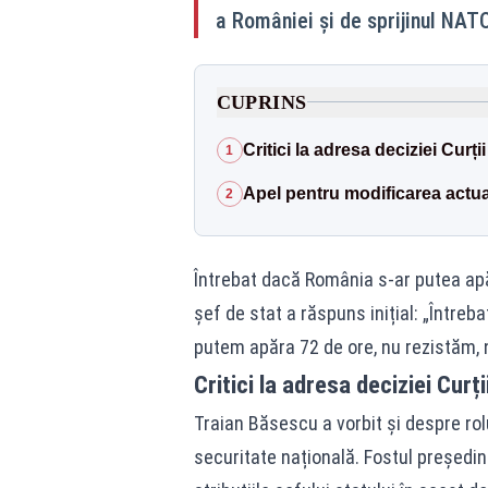
a României și de sprijinul NATO 
CUPRINS
Critici la adresa deciziei Curți
1
Apel pentru modificarea actua
2
Întrebat dacă România s-ar putea apăr
șef de stat a răspuns inițial: „Întreba
putem apăra 72 de ore, nu rezistăm,
Critici la adresa deciziei Curț
Traian Băsescu a vorbit și despre ro
securitate națională. Fostul președin