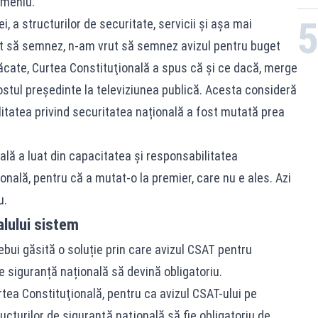
omeniu.
i, a structurilor de securitate, servicii şi aşa mai
t să semnez, n-am vrut să semnez avizul pentru buget
 păcate, Curtea Constituţională a spus că şi ce dacă, merge
fostul președinte la televiziunea publică. Acesta consideră
ilitatea privind securitatea națională a fost mutată prea
lă a luat din capacitatea şi responsabilitatea
onală, pentru că a mutat-o la premier, care nu e ales. Azi
u.
lului sistem
rebui găsită o soluție prin care avizul CSAT pentru
de siguranță națională să devină obligatoriu.
urtea Constituţională, pentru ca avizul CSAT-ului pe
ructurilor de siguranţă naţională să fie obligatoriu de