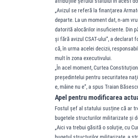
atribuțiile șefului statului în acest d
„Avizul se referă la finanţarea Armate
departe. La un moment dat, n-am vru
datorită alocărilor insuficiente. Din
şi fără avizul CSAT-ului”, a declarat 
că, în urma acelei decizii, responsab
mult în zona executivului.
„În acel moment, Curtea Constituţiona
preşedintelui pentru securitatea naţi
e, mâine nu e”, a spus Traian Băsesc
Apel pentru modificarea actua
Fostul șef al statului susține că ar t
bugetele structurilor militarizate și 
„Aici va trebui găsită o soluţie, cu C
bugetul structurilor militarizate, a st