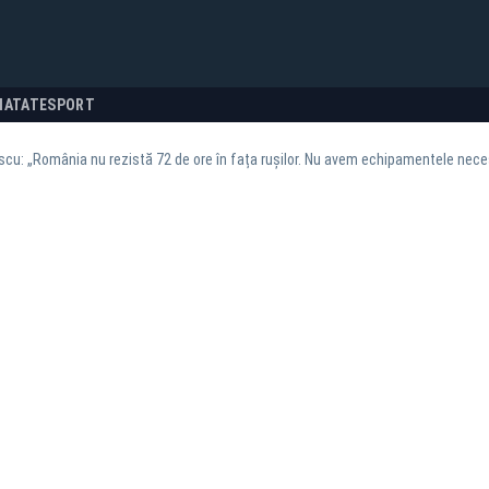
NATATE
SPORT
scu: „România nu rezistă 72 de ore în fața rușilor. Nu avem echipamentele nece