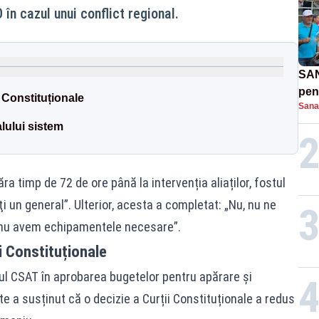
în cazul unui conflict regional.
SAN
pent
i Constituționale
Sana
proi
lului sistem
a timp de 72 de ore până la intervenția aliaților, fostul
ţi un general”. Ulterior, acesta a completat: „Nu, nu ne
 nu avem echipamentele necesare”.
ii Constituționale
lul CSAT în aprobarea bugetelor pentru apărare și
te a susținut că o decizie a Curții Constituționale a redus