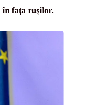
n fața rușilor.