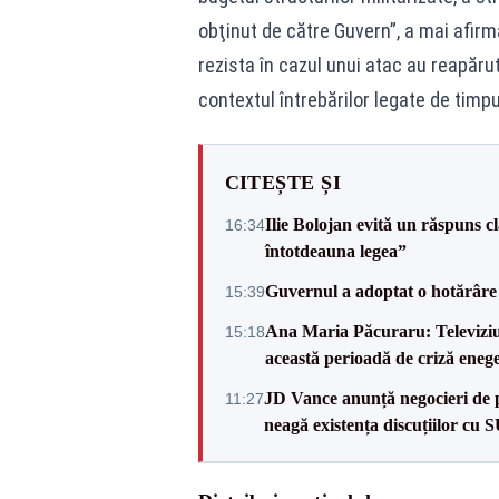
obţinut de către Guvern”, a mai afir
rezista în cazul unui atac au reapărut
contextul întrebărilor legate de timp
CITEȘTE ȘI
Ilie Bolojan evită un răspuns c
16:34
întotdeauna legea”
Guvernul a adoptat o hotărâre 
15:39
Ana Maria Păcuraru: Televiziune
15:18
această perioadă de criză enege
JD Vance anunță negocieri de pa
11:27
neagă existența discuțiilor cu 