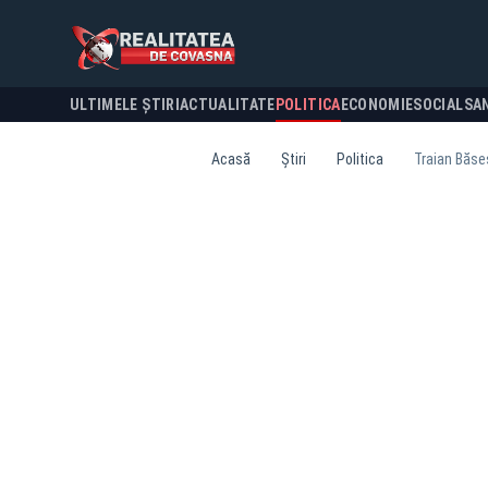
ULTIMELE ȘTIRI
ACTUALITATE
POLITICA
ECONOMIE
SOCIAL
SA
Acasă
Știri
Politica
Traian Băse