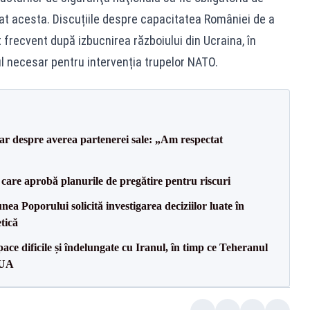
mat acesta. Discuțiile despre capacitatea României de a
 frecvent după izbucnirea războiului din Ucraina, în
ul necesar pentru intervenția trupelor NATO.
lar despre averea partenerei sale: „Am respectat
care aprobă planurile de pregătire pentru riscuri
a Poporului solicită investigarea deciziilor luate în
tică
ce dificile și îndelungate cu Iranul, în timp ce Teheranul
SUA