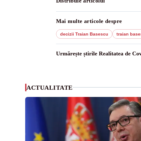
Distribuie articolul
Mai multe articole despre
decizii Traian Basescu
traian bas
Urmărește știrile Realitatea de Co
ACTUALITATE