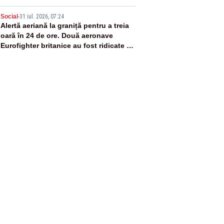
5
Social
-
31 iul. 2026, 07:24
Alertă aeriană la graniță pentru a treia
oară în 24 de ore. Două aeronave
Eurofighter britanice au fost ridicate de
la sol