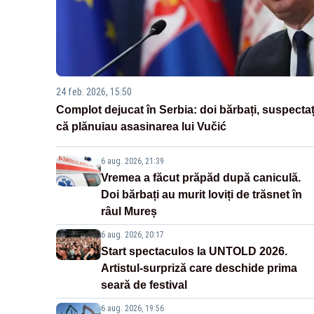
24 feb. 2026, 15:50
Complot dejucat în Serbia: doi bărbați, suspectaț
că plănuiau asasinarea lui Vučić
6 aug. 2026, 21:39
Vremea a făcut prăpăd după caniculă.
Doi bărbați au murit loviți de trăsnet în
râul Mureș
6 aug. 2026, 20:17
Start spectaculos la UNTOLD 2026.
Artistul-surpriză care deschide prima
seară de festival
6 aug. 2026, 19:56