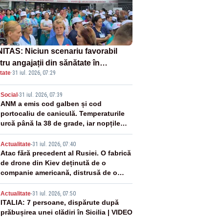
ITAS: Niciun scenariu favorabil
ru angajații din sănătate în
tate
·
31 iul. 2026, 07:29
ectul Legii salarizării
2
Social
-
31 iul. 2026, 07:39
ANM a emis cod galben și cod
portocaliu de caniculă. Temperaturile
urcă până la 38 de grade, iar nopțile
devin tropicale
3
Actualitate
-
31 iul. 2026, 07:40
Atac fără precedent al Rusiei. O fabrică
de drone din Kiev deținută de o
companie americană, distrusă de o
rachetă rusească
4
Actualitate
-
31 iul. 2026, 07:50
ITALIA: 7 persoane, dispărute după
prăbușirea unei clădiri în Sicilia | VIDEO