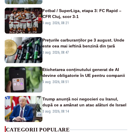
Fotbal / SuperLiga, etapa 3: FC Rapid –
CFR Cluj, scor 3-1
3 aug. 2026, 08:21
Prețurile carburanților pe 3 august. Unde
este cea mai ieftină benzină din țară
3 aug. 2026, 08:47
Etichetarea conținutului generat de AI
devine obligatorie în UE pentru companii
3 aug. 2026, 08:51
Trump anunță noi negocieri cu Iranul,
după ce a amânat un atac alături de Israel
3 aug. 2026, 08:14
CATEGORII POPULARE