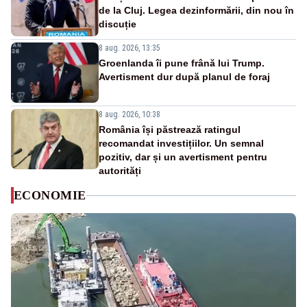
de la Cluj. Legea dezinformării, din nou în
discuție
8 aug. 2026, 13:35
Groenlanda îi pune frână lui Trump.
Avertisment dur după planul de foraj
8 aug. 2026, 10:38
România își păstrează ratingul
recomandat investițiilor. Un semnal
pozitiv, dar și un avertisment pentru
autorități
ECONOMIE