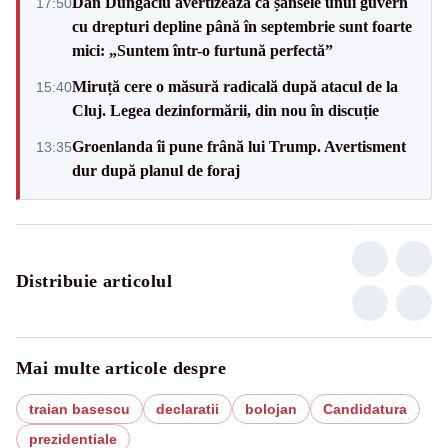
Dan Dungaciu avertizează că șansele unui guvern
17:50
cu drepturi depline până în septembrie sunt foarte
mici: „Suntem într-o furtună perfectă”
Miruță cere o măsură radicală după atacul de la
15:40
Cluj. Legea dezinformării, din nou în discuție
Groenlanda îi pune frână lui Trump. Avertisment
13:35
dur după planul de foraj
Distribuie articolul
Mai multe articole despre
traian basescu
declaratii
bolojan
Candidatura
prezidentiale