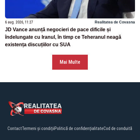
6 aug. 2026, 11:27
Realitatea de Covasna
JD Vance anunță negocieri de pace dificile și
îndelungate cu Iranul, în timp ce Teheranul neagă
existența discuțiilor cu SUA
Mai Multe
Contact
Termeni și condiții
Politică de confidențialitate
Cod de conduită