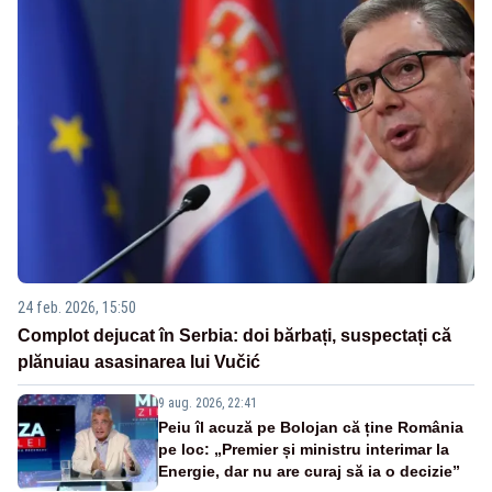
24 feb. 2026, 15:50
Complot dejucat în Serbia: doi bărbați, suspectați că
plănuiau asasinarea lui Vučić
9 aug. 2026, 22:41
Peiu îl acuză pe Bolojan că ține România
pe loc: „Premier și ministru interimar la
Energie, dar nu are curaj să ia o decizie”