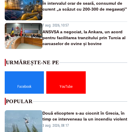
În intervalul orar de seară, consumul de
curent „a scăzut cu 200-300 de megawați”
7 aug. 2026, 10:57
ANSVSA a negociat, la Ankara, un acord
pentru facilitarea tranzitului prin Turcia al
carcaselor de ovine și bovine
URMĂREȘTE-NE PE
Facebook
YouTube
POPULAR
Două elicoptere s-au ciocnit în Grecia, în
timp ce interveneau la un incendiu violent
3 aug. 2026, 08:17