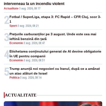
interveneau la un incendiu violent
Actualitate
·
3 aug. 2026, 08:17
2
Fotbal / SuperLiga, etapa 3: FC Rapid – CFR Cluj, scor 3-
1
Sport
-
3 aug. 2026, 08:21
3
Prețurile carburanților pe 3 august. Unde este cea mai
ieftină benzină din țară
Economie
-
3 aug. 2026, 08:47
4
Etichetarea conținutului generat de AI devine obligatorie
în UE pentru companii
Economie
-
3 aug. 2026, 08:51
5
Trump anunță noi negocieri cu Iranul, după ce a amânat
un atac alături de Israel
Politica
-
3 aug. 2026, 08:14
ACTUALITATE