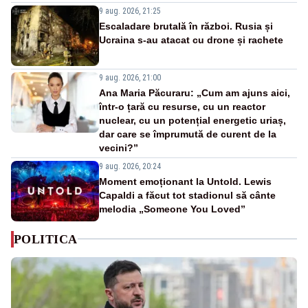
9 aug. 2026, 21:25
Escaladare brutală în război. Rusia și
Ucraina s-au atacat cu drone și rachete
9 aug. 2026, 21:00
Ana Maria Păcuraru: „Cum am ajuns aici,
într-o țară cu resurse, cu un reactor
nuclear, cu un potențial energetic uriaș,
dar care se împrumută de curent de la
vecini?”
9 aug. 2026, 20:24
Moment emoționant la Untold. Lewis
Capaldi a făcut tot stadionul să cânte
melodia „Someone You Loved”
POLITICA