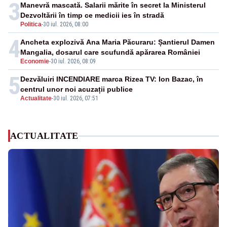
3
Manevră mascată. Salarii mărite în secret la Ministerul
Dezvoltării în timp ce medicii ies în stradă
Politica
-
30 iul. 2026, 08:00
4
Ancheta explozivă Ana Maria Păcuraru: Șantierul Damen
Mangalia, dosarul care scufundă apărarea României
Economie
-
30 iul. 2026, 08:09
5
Dezvăluiri INCENDIARE marca Rizea TV: Ion Bazac, în
centrul unor noi acuzații publice
Actualitate
-
30 iul. 2026, 07:51
ACTUALITATE