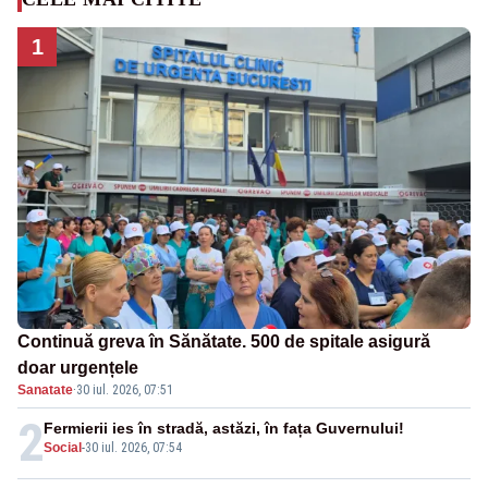
1
Continuă greva în Sănătate. 500 de spitale asigură
doar urgențele
Sanatate
·
30 iul. 2026, 07:51
2
Fermierii ies în stradă, astăzi, în fața Guvernului!
Social
-
30 iul. 2026, 07:54