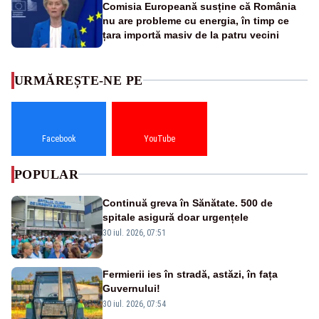
Comisia Europeană susține că România
nu are probleme cu energia, în timp ce
țara importă masiv de la patru vecini
URMĂREȘTE-NE PE
Facebook
YouTube
POPULAR
Continuă greva în Sănătate. 500 de
spitale asigură doar urgențele
30 iul. 2026, 07:51
Fermierii ies în stradă, astăzi, în fața
Guvernului!
30 iul. 2026, 07:54