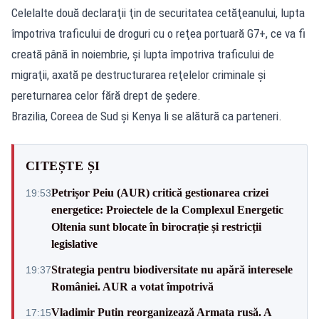
Celelalte două declaraţii ţin de securitatea cetăţeanului, lupta
împotriva traficului de droguri cu o reţea portuară G7+, ce va fi
creată până în noiembrie, şi lupta împotriva traficului de
migraţii, axată pe destructurarea reţelelor criminale şi
pereturnarea celor fără drept de şedere.
Brazilia, Coreea de Sud şi Kenya li se alătură ca parteneri.
CITEȘTE ȘI
Petrișor Peiu (AUR) critică gestionarea crizei
19:53
energetice: Proiectele de la Complexul Energetic
Oltenia sunt blocate în birocrație și restricții
legislative
Strategia pentru biodiversitate nu apără interesele
19:37
României. AUR a votat împotrivă
Vladimir Putin reorganizează Armata rusă. A
17:15