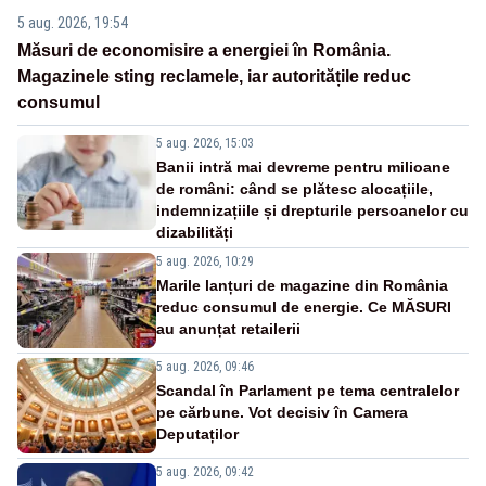
5 aug. 2026, 19:54
Măsuri de economisire a energiei în România.
Magazinele sting reclamele, iar autoritățile reduc
consumul
5 aug. 2026, 15:03
Banii intră mai devreme pentru milioane
de români: când se plătesc alocațiile,
indemnizațiile și drepturile persoanelor cu
dizabilități
5 aug. 2026, 10:29
Marile lanțuri de magazine din România
reduc consumul de energie. Ce MĂSURI
au anunțat retailerii
5 aug. 2026, 09:46
Scandal în Parlament pe tema centralelor
pe cărbune. Vot decisiv în Camera
Deputaților
5 aug. 2026, 09:42