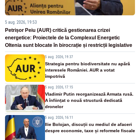
5 aug. 2026, 19:53
Petrișor Peiu (AUR) critică gestionarea crizei
energetice: Proiectele de la Complexul Energetic
Oltenia sunt blocate în birocrație și restricții legislative
5 aug. 2026, 19:37
Strategia pentru biodiversitate nu apără
interesele României. AUR a votat
împotrivă
5 aug. 2026, 17:15
Vladimir Putin reorganizează Armata rusă.
A înființat o nouă structură dedicată
dronelor
5 aug. 2026, 16:11
Ilie Bolojan, discuții cu mediul de afaceri
despre economie, taxe și reformele fiscale