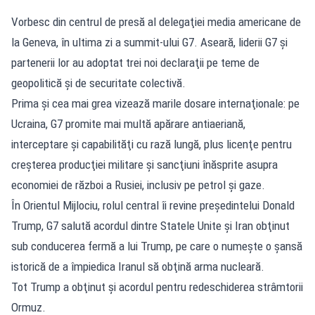
Vorbesc din centrul de presă al delegaţiei media americane de
la Geneva, în ultima zi a summit-ului G7. Aseară, liderii G7 şi
partenerii lor au adoptat trei noi declaraţii pe teme de
geopolitică şi de securitate colectivă.
Prima şi cea mai grea vizează marile dosare internaţionale: pe
Ucraina, G7 promite mai multă apărare antiaeriană,
interceptare şi capabilităţi cu rază lungă, plus licenţe pentru
creşterea producţiei militare şi sancţiuni înăsprite asupra
economiei de război a Rusiei, inclusiv pe petrol şi gaze.
În Orientul Mijlociu, rolul central îi revine preşedintelui Donald
Trump, G7 salută acordul dintre Statele Unite şi Iran obţinut
sub conducerea fermă a lui Trump, pe care o numeşte o şansă
istorică de a împiedica Iranul să obţină arma nucleară.
Tot Trump a obţinut şi acordul pentru redeschiderea strâmtorii
Ormuz.