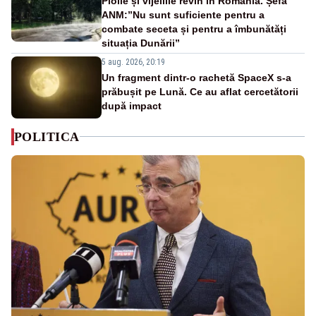
Ploile și vijeliile revin în România. Șefa
ANM:”Nu sunt suficiente pentru a
combate seceta și pentru a îmbunătăți
situația Dunării”
5 aug. 2026, 20:19
Un fragment dintr-o rachetă SpaceX s-a
prăbușit pe Lună. Ce au aflat cercetătorii
după impact
POLITICA