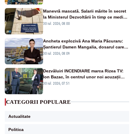
Manevră mascată. Salarii mărite în secret
la Ministerul Dezvoltării în timp ce medicii
ies în stradă
30 iul. 2026, 08:00
Ancheta explozivă Ana Maria Păcuraru:
Șantierul Damen Mangalia, dosarul care
scufundă apărarea României
30 iul. 2026, 08:09
Dezvăluiri INCENDIARE marca Rizea TV:
Ion Bazac, în centrul unor noi acuzații
publice
30 iul. 2026, 07:51
CATEGORII POPULARE
Actualitate
Politica