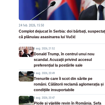
24 feb. 2026, 15:50
Complot dejucat în Serbia: doi bărbați, suspectaț
că plănuiau asasinarea lui Vučić
5 aug. 2026, 21:52
Donald Trump, în centrul unui nou
scandal. Acuzații privind accesul
preferențial la postările sale
5 aug. 2026, 20:49
Trenurile care îi scot din sărite pe
români. Călătorii reclamă aglomerația și
condițiile insuportabile
5 aug. 2026, 20:47
Ploile și vijeliile revin în România. Șefa