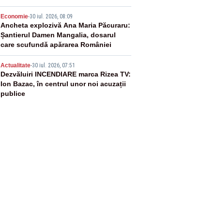
4
Economie
-
30 iul. 2026, 08:09
Ancheta explozivă Ana Maria Păcuraru:
Șantierul Damen Mangalia, dosarul
care scufundă apărarea României
5
Actualitate
-
30 iul. 2026, 07:51
Dezvăluiri INCENDIARE marca Rizea TV:
Ion Bazac, în centrul unor noi acuzații
publice