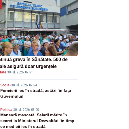
tinuă greva în Sănătate. 500 de
tale asigură doar urgențele
tate
·
30 iul. 2026, 07:51
2
Social
-
30 iul. 2026, 07:54
Fermierii ies în stradă, astăzi, în fața
Guvernului!
3
Politica
-
30 iul. 2026, 08:00
Manevră mascată. Salarii mărite în
secret la Ministerul Dezvoltării în timp
ce medicii ies în stradă