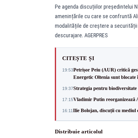
Pe agenda discuțiilor președintelui 
amenințările cu care se confruntă Ali
modalitățile de creștere a securității
descurajare. AGERPRES
CITEȘTE ȘI
Petrișor Peiu (AUR) critică ges
19:53
Energetic Oltenia sunt blocate în 
Strategia pentru biodiversitat
19:37
Vladimir Putin reorganizează A
17:15
Ilie Bolojan, discuții cu mediul
16:11
Distribuie articolul