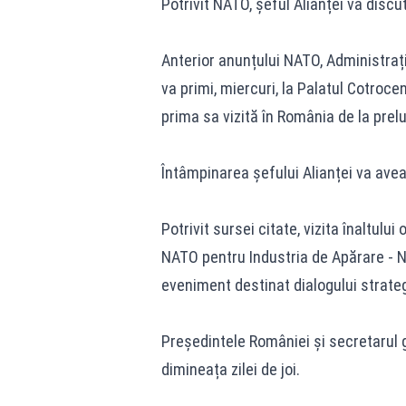
Potrivit NATO, șeful Alianței va discut
Anterior anunțului NATO, Administrați
va primi, miercuri, la Palatul Cotrocen
prima sa vizită în România de la prelu
Întâmpinarea șefului Alianței va avea l
Potrivit sursei citate, vizita înaltului
NATO pentru Industria de Apărare - N
eveniment destinat dialogului strategi
Președintele României și secretarul 
dimineața zilei de joi.