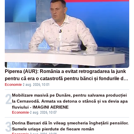
Piperea (AUR): România a evitat retrogradarea la junk
pentru că era o catastrofă pentru bănci și fondurile de
Economie
·
2 aug. 2026, 10:01
pensii
2
Mobilizare masivă pe Dunăre, pentru salvarea producției
la Cernavodă. Armata va detona o stâncă și va devia apa
fluviului - IMAGINI AERIENE
Economie
-
2 aug. 2026, 10:07
3
Dorina Barcari dă în vileag șmecheria înghețării pensiilor.
Sumele uriașe pierdute de fiecare român