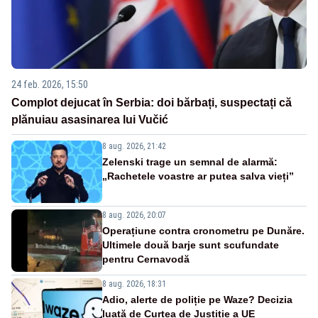
24 feb. 2026, 15:50
Complot dejucat în Serbia: doi bărbați, suspectați că
plănuiau asasinarea lui Vučić
8 aug. 2026, 21:42
Zelenski trage un semnal de alarmă:
„Rachetele voastre ar putea salva vieți”
8 aug. 2026, 20:07
Operațiune contra cronometru pe Dunăre.
Ultimele două barje sunt scufundate
pentru Cernavodă
8 aug. 2026, 18:31
Adio, alerte de poliție pe Waze? Decizia
luată de Curtea de Justiție a UE