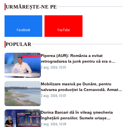
URMĂREȘTE-NE PE
Facebook
YouTube
POPULAR
Piperea (AUR): România a evitat
retrogradarea la junk pentru că era o
catastrofă pentru bănci și fondurile de
2 aug. 2026, 10:01
pensii
Mobilizare masivă pe Dunăre, pentru
salvarea producției la Cernavodă. Armata
va detona o stâncă și va devia apa
2 aug. 2026, 10:07
fluviului - IMAGINI AERIENE
Dorina Barcari dă în vileag șmecheria
înghețării pensiilor. Sumele uriașe
pierdute de fiecare român
2 aug. 2026, 10:09