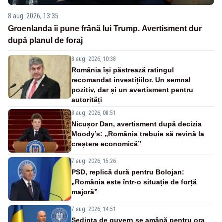
8 aug. 2026, 13:35
Groenlanda îi pune frână lui Trump. Avertisment dur
după planul de foraj
8 aug. 2026, 10:38
România își păstrează ratingul
recomandat investițiilor. Un semnal
pozitiv, dar și un avertisment pentru
autorități
8 aug. 2026, 08:51
Nicușor Dan, avertisment după decizia
Moody’s: „România trebuie să revină la
creștere economică”
7 aug. 2026, 15:26
PSD, replică dură pentru Bolojan:
„România este într-o situație de forță
majoră”
7 aug. 2026, 14:51
Ședința de guvern se amână pentru ora