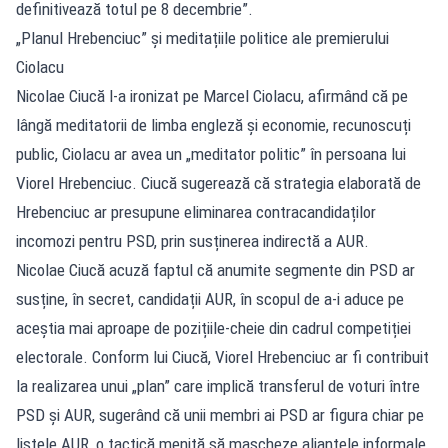
definitivează totul pe 8 decembrie”.
„Planul Hrebenciuc” și meditațiile politice ale premierului
Ciolacu
Nicolae Ciucă l-a ironizat pe Marcel Ciolacu, afirmând că pe
lângă meditatorii de limba engleză și economie, recunoscuți
public, Ciolacu ar avea un „meditator politic” în persoana lui
Viorel Hrebenciuc. Ciucă sugerează că strategia elaborată de
Hrebenciuc ar presupune eliminarea contracandidaților
incomozi pentru PSD, prin susținerea indirectă a AUR.
Nicolae Ciucă acuză faptul că anumite segmente din PSD ar
susține, în secret, candidații AUR, în scopul de a-i aduce pe
aceștia mai aproape de pozițiile-cheie din cadrul competiției
electorale. Conform lui Ciucă, Viorel Hrebenciuc ar fi contribuit
la realizarea unui „plan” care implică transferul de voturi între
PSD și AUR, sugerând că unii membri ai PSD ar figura chiar pe
listele AUR, o tactică menită să mascheze alianțele informale