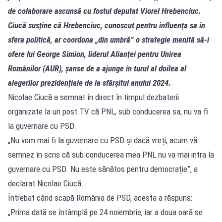
de colaborare ascunsă cu fostul deputat Viorel Hrebenciuc.
Ciucă susține că Hrebenciuc, cunoscut pentru influența sa în
sfera politică, ar coordona „din umbră” o strategie menită să-i
ofere lui George Simion, liderul Alianței pentru Unirea
Românilor (AUR), șanse de a ajunge în turul al doilea al
alegerilor prezidențiale de la sfârșitul anului 2024.
Nicolae Ciucă a semnat în direct în timpul dezbaterii
organizate la un post TV că PNL, sub conducerea sa, nu va fi
la guvernare cu PSD.
„Nu vom mai fi la guvernare cu PSD și dacă vreți, acum vă
semnez în scris că sub conducerea mea PNL nu va mai intra la
guvernare cu PSD. Nu este sănătos pentru democrație”, a
declarat Nicolae Ciucă.
Întrebat când scapă România de PSD, acesta a răspuns:
„Prima dată se întâmplă pe 24 noiembrie, iar a doua oară se