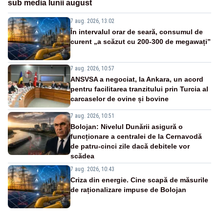
sub media lunii august
7 aug. 2026, 13:02
În intervalul orar de seară, consumul de
curent „a scăzut cu 200-300 de megawați”
7 aug. 2026, 10:57
ANSVSA a negociat, la Ankara, un acord
pentru facilitarea tranzitului prin Turcia al
carcaselor de ovine și bovine
7 aug. 2026, 10:51
Bolojan: Nivelul Dunării asigură o
funcționare a centralei de la Cernavodă
de patru-cinci zile dacă debitele vor
scădea
7 aug. 2026, 10:43
Criza din energie. Cine scapă de măsurile
de raționalizare impuse de Bolojan