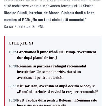
și să mobilizeze voturile în favoarea formațiunii lui Simion.
Nicolae Ciucă, întrebat de Marcel Ciolacu dacă a fost
membru al PCR: „Nu am fost niciodată comunist”
Sursa: Realitatea Din PNL
CITEȘTE ȘI
Groenlanda îi pune frână lui Trump. Avertisment
13:35
dur după planul de foraj
România își păstrează ratingul recomandat
10:38
investițiilor. Un semnal pozitiv, dar și un
avertisment pentru autorități
Nicușor Dan, avertisment după decizia Moody’s:
08:51
„România trebuie să revină la creștere economică”
PSD, replică dură pentru Bolojan: „România este
15:26
într-o situație de forță majoră”