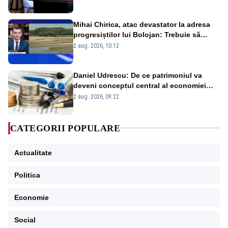
Mihai Chirica, atac devastator la adresa
progresiștilor lui Bolojan: Trebuie să
protejăm și natura, dar nu șținem omaneii
2 aug. 2026, 10:12
în stare permanentă de alertă
Daniel Udrescu: De ce patrimoniul va
deveni conceptul central al economiei
viitoare?
2 aug. 2026, 09:22
CATEGORII POPULARE
Actualitate
Politica
Economie
Social