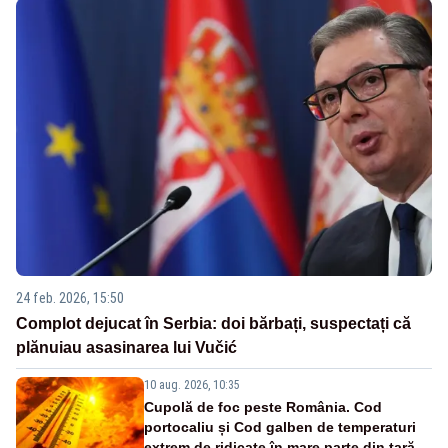
24 feb. 2026, 15:50
Complot dejucat în Serbia: doi bărbați, suspectați că
plănuiau asasinarea lui Vučić
10 aug. 2026, 10:35
Cupolă de foc peste România. Cod
portocaliu și Cod galben de temperaturi
extrem de ridicate în mare parte din țară-