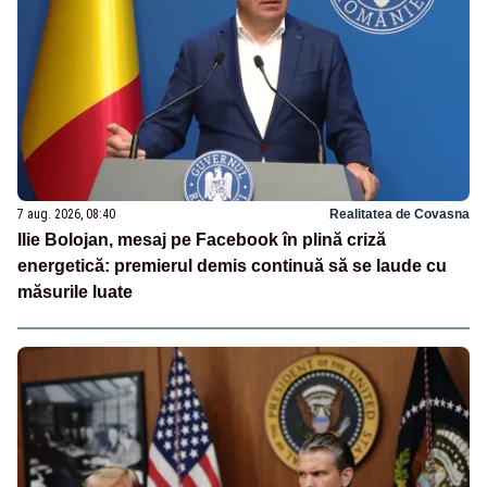
7 aug. 2026, 08:40
Realitatea de Covasna
Ilie Bolojan, mesaj pe Facebook în plină criză
energetică: premierul demis continuă să se laude cu
măsurile luate