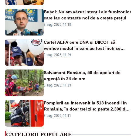
publice
Bușoi: Nu am văzut intenții ale furnizorilor
care fac contracte noi de a crește prețul
3 aug. 2026, 11:18
Cartel ALFA cere DNA și DIICOT să
verifice modul în care au fost închise
centralele pe cărbune
3 aug. 2026, 11:29
Salvamont România, 56 de apeluri de
urgență în 24 de ore
3 aug. 2026, 11:33
Pompierii au intervenit la 513 incendii în
România, în doar trei zile: peste 2.300 de
hectare de teren au fost afectate
3 aug. 2026, 11:11
CATEGORII POPULARE