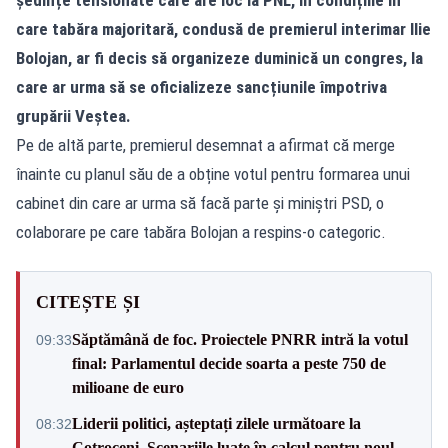
ședințe tensionate care are loc la PNL, în condițiile în
care tabăra majoritară, condusă de premierul interimar Ilie
Bolojan, ar fi decis să organizeze duminică un congres, la
care ar urma să se oficializeze sancțiunile împotriva
grupării Veștea.
Pe de altă parte, premierul desemnat a afirmat că merge
înainte cu planul său de a obține votul pentru formarea unui
cabinet din care ar urma să facă parte și miniștri PSD, o
colaborare pe care tabăra Bolojan a respins-o categoric.
CITEȘTE ȘI
Săptămână de foc. Proiectele PNRR intră la votul
09:33
final: Parlamentul decide soarta a peste 750 de
milioane de euro
Liderii politici, așteptați zilele următoare la
08:32
Cotroceni. Scenariile luate în calcul pentru noul