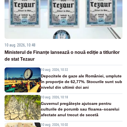
10 aug. 2026, 10:48
Ministerul de Finanțe lansează o nouă ediție a titlurilor
de stat Tezaur
10 aug. 2026, 10:32
Depozitele de gaze ale României, umplute
în proporţie de 62,77%. Stocurile sunt sub
nivelul din ultimii doi ani
10 aug. 2026, 10:18
Guvernul pregătește ajutoare pentru
culturile de porumb sau floarea–soarelui
afectate anul trecut de secetă
10 aug. 2026, 10:02