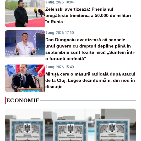
9 aug. 2026, 18:04
Zelenski avertizează: Phenianul
pregătește trimiterea a 50.000 de militari
în Rusia
9 aug. 2026, 17:50
Dan Dungaciu avertizează că șansele
unui guvern cu drepturi depline până în
septembrie sunt foarte mici: „Suntem într-
o furtună perfectă”
9 aug. 2026, 15:40
Miruță cere o măsură radicală după atacul
de la Cluj. Legea dezinformării, din nou în
discuție
ECONOMIE