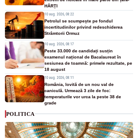
HĂRȚI
10 aug. 2026, 08:22
Petrolul se scumpește pe fondul
incertitudinilor privind redeschiderea
Strâmtorii Ormuz
10 aug. 2026, 08:17
Peste 33.000 de candidați susțin
examenul național de Bacalaureat în
sesiunea de toamnă: primele rezultate, pe
18 august
10 aug. 2026, 08:11
România, lovită de un nou val de
caniculă. Urmează 3 zile de foc:
temperaturile vor urca la peste 38 de
grade
POLITICA