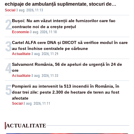
echipaje de ambulanță suplimentate, stocuri de
Social
·
3 aug. 2026, 11:13
medicamente verificate și puncte de apă în spațiile
publice
2
Bușoi: Nu am văzut intenții ale furnizorilor care fac
contracte noi de a crește prețul
Economie
-
3 aug. 2026, 11:18
3
Cartel ALFA cere DNA și DIICOT să verifice modul în care
au fost închise centralele pe cărbune
Actualitate
-
3 aug. 2026, 11:29
4
Salvamont România, 56 de apeluri de urgență în 24 de
ore
Actualitate
-
3 aug. 2026, 11:33
5
Pompierii au intervenit la 513 incendii în România, în
doar trei zile: peste 2.300 de hectare de teren au fost
afectate
Social
-
3 aug. 2026, 11:11
ACTUALITATE