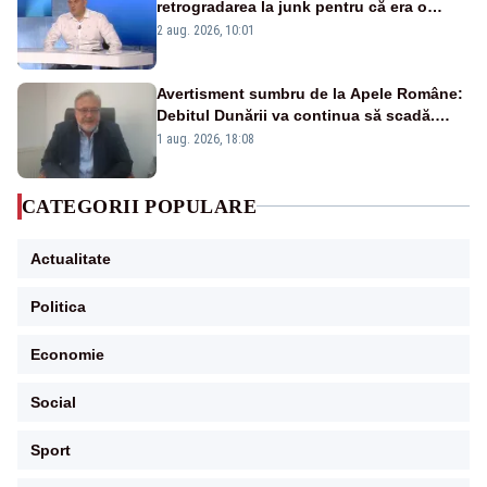
retrogradarea la junk pentru că era o
catastrofă pentru bănci și fondurile de
2 aug. 2026, 10:01
pensii
Avertisment sumbru de la Apele Române:
Debitul Dunării va continua să scadă.
Cernavodă s-ar putea închide în 4 zile
1 aug. 2026, 18:08
CATEGORII POPULARE
Actualitate
Politica
Economie
Social
Sport