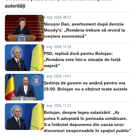
autorități
8 aug. 2026, 08:51
Nicușor Dan, avertisment după decizia
Moody’s: „România trebuie să revină la
creștere economică”
7 aug. 2026, 15:26
PSD, replică dură pentru Bolojan:
„România este într-o situație de forță
majoră”
7 aug. 2026, 14:51
Ședința de guvern se amână pentru ora
15:00. Bolojan nu a obținut toate avizele
7 aug. 2026, 11:51
Bolojan, despre legea salarizării: „Ar
putea fi adoptată în perioada următoare.
S-a întârziat depunerea din cauza unor
discursuri iresponsabile în spaţiul public”