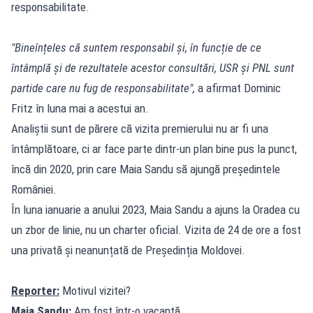
responsabilitate.
"Bineînțeles că suntem responsabil și, în funcție de ce
întâmplă și de rezultatele acestor consultări, USR și PNL sunt
partide care nu fug de responsabilitate",
a afirmat Dominic
Fritz în luna mai a acestui an.
Analiștii sunt de părere că vizita premierului nu ar fi una
întâmplătoare, ci ar face parte dintr-un plan bine pus la punct,
încă din 2020, prin care Maia Sandu să ajungă președintele
României.
În luna ianuarie a anului 2023, Maia Sandu a ajuns la Oradea cu
un zbor de linie, nu un charter oficial. Vizita de 24 de ore a fost
una privată și neanunțată de Președinția Moldovei.
Reporter:
Motivul vizitei?
Maia Sandu:
Am fost într-o vacanță.