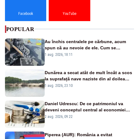
Facebook
YouTube
POPULAR
Au închis centralele pe cărbune, acum
spun că au nevoie de ele. Cum se
pasează vina în plină criză energetică
1 aug. 2026, 18:11
Dunărea a secat atât de mult încât a scos
la suprafață nave naziste din al doilea
război mondial
1 aug. 2026, 23:10
Daniel Udrescu: De ce patrimoniul va
deveni conceptul central al economiei
viitoare?
2 aug. 2026, 09:22
Piperea (AUR): România a evitat