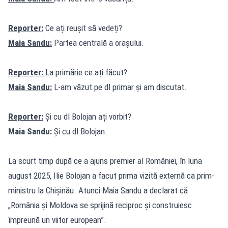
Reporter:
Ce ați reușit să vedeți?
Maia Sandu:
Partea centrală a orașului.
Reporter:
La primărie ce ați făcut?
Maia Sandu:
L-am văzut pe dl primar și am discutat.
Reporter:
Și cu dl Bolojan ați vorbit?
Maia Sandu:
Și cu dl Bolojan.
La scurt timp după ce a ajuns premier al României, în luna
august 2025, Ilie Bolojan a facut prima vizită externă ca prim-
ministru la Chișinău. Atunci Maia Sandu a declarat că
„România și Moldova se sprijină reciproc și construiesc
împreună un viitor european”.