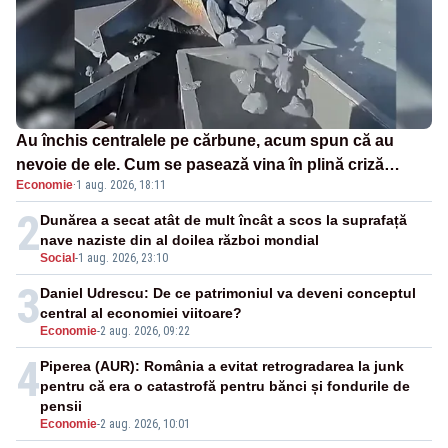
Au închis centralele pe cărbune, acum spun că au
nevoie de ele. Cum se pasează vina în plină criză
Economie
·
1 aug. 2026, 18:11
energetică
2
Dunărea a secat atât de mult încât a scos la suprafață
nave naziste din al doilea război mondial
Social
-
1 aug. 2026, 23:10
3
Daniel Udrescu: De ce patrimoniul va deveni conceptul
central al economiei viitoare?
Economie
-
2 aug. 2026, 09:22
4
Piperea (AUR): România a evitat retrogradarea la junk
pentru că era o catastrofă pentru bănci și fondurile de
pensii
Economie
-
2 aug. 2026, 10:01