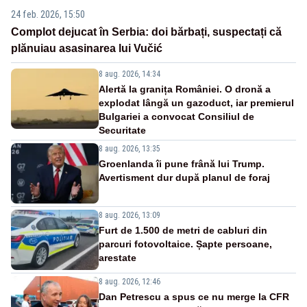
24 feb. 2026, 15:50
Complot dejucat în Serbia: doi bărbați, suspectați că
plănuiau asasinarea lui Vučić
8 aug. 2026, 14:34
Alertă la granița României. O dronă a
explodat lângă un gazoduct, iar premierul
Bulgariei a convocat Consiliul de
Securitate
8 aug. 2026, 13:35
Groenlanda îi pune frână lui Trump.
Avertisment dur după planul de foraj
8 aug. 2026, 13:09
Furt de 1.500 de metri de cabluri din
parcuri fotovoltaice. Șapte persoane,
arestate
8 aug. 2026, 12:46
Dan Petrescu a spus ce nu merge la CFR