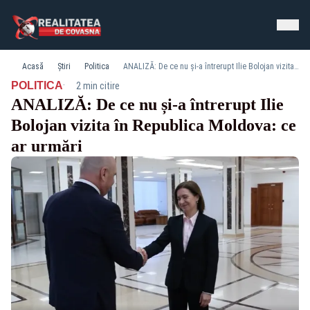
Acasă
Știri
Politica
ANALIZĂ: De ce nu și-a întrerupt Ilie Bolojan vizita în Republica Moldova: ce ar urmări
·
POLITICA
2 min citire
ANALIZĂ: De ce nu și-a întrerupt Ilie
Bolojan vizita în Republica Moldova: ce
ar urmări