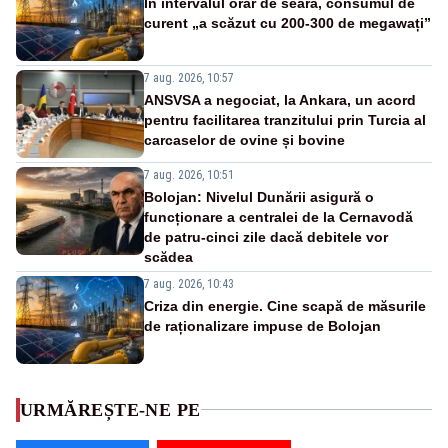
În intervalul orar de seară, consumul de
curent „a scăzut cu 200-300 de megawați”
7 aug. 2026, 10:57
ANSVSA a negociat, la Ankara, un acord
pentru facilitarea tranzitului prin Turcia al
carcaselor de ovine și bovine
7 aug. 2026, 10:51
Bolojan: Nivelul Dunării asigură o
funcționare a centralei de la Cernavodă
de patru-cinci zile dacă debitele vor
scădea
7 aug. 2026, 10:43
Criza din energie. Cine scapă de măsurile
de raționalizare impuse de Bolojan
URMĂREȘTE-NE PE