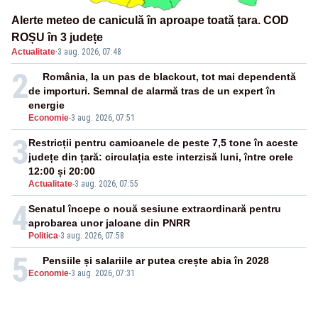
Alerte meteo de caniculă în aproape toată țara. COD
ROȘU în 3 județe
Actualitate
·
3 aug. 2026, 07:48
2
România, la un pas de blackout, tot mai dependentă
de importuri. Semnal de alarmă tras de un expert în
energie
Economie
-
3 aug. 2026, 07:51
3
Restricții pentru camioanele de peste 7,5 tone în aceste
județe din țară: circulația este interzisă luni, între orele
12:00 și 20:00
Actualitate
-
3 aug. 2026, 07:55
4
Senatul începe o nouă sesiune extraordinară pentru
aprobarea unor jaloane din PNRR
Politica
-
3 aug. 2026, 07:58
5
Pensiile și salariile ar putea crește abia în 2028
Economie
-
3 aug. 2026, 07:31