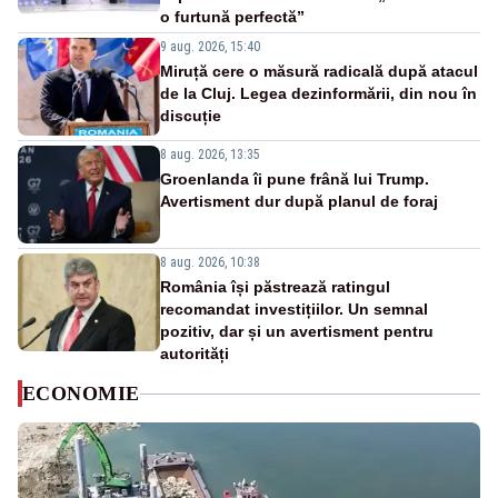
o furtună perfectă”
9 aug. 2026, 15:40
Miruță cere o măsură radicală după atacul
de la Cluj. Legea dezinformării, din nou în
discuție
8 aug. 2026, 13:35
Groenlanda îi pune frână lui Trump.
Avertisment dur după planul de foraj
8 aug. 2026, 10:38
România își păstrează ratingul
recomandat investițiilor. Un semnal
pozitiv, dar și un avertisment pentru
autorități
ECONOMIE