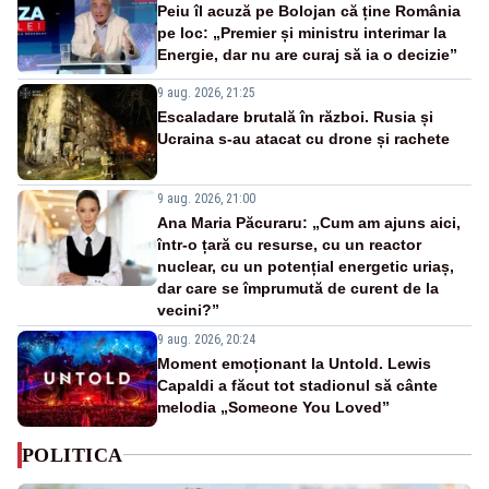
Peiu îl acuză pe Bolojan că ține România
pe loc: „Premier și ministru interimar la
Energie, dar nu are curaj să ia o decizie”
9 aug. 2026, 21:25
Escaladare brutală în război. Rusia și
Ucraina s-au atacat cu drone și rachete
9 aug. 2026, 21:00
Ana Maria Păcuraru: „Cum am ajuns aici,
într-o țară cu resurse, cu un reactor
nuclear, cu un potențial energetic uriaș,
dar care se împrumută de curent de la
vecini?”
9 aug. 2026, 20:24
Moment emoționant la Untold. Lewis
Capaldi a făcut tot stadionul să cânte
melodia „Someone You Loved”
POLITICA