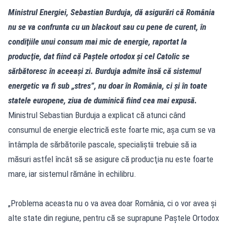
Ministrul Energiei, Sebastian Burduja, dă asigurări că România
nu se va confrunta cu un blackout sau cu pene de curent, în
condiţiile unui consum mai mic de energie, raportat la
producţie, dat fiind că Paştele ortodox şi cel Catolic se
sărbătoresc în aceeaşi zi. Burduja admite însă că sistemul
energetic va fi sub „stres”, nu doar în România, ci şi în toate
statele europene, ziua de duminică fiind cea mai expusă.
Ministrul Sebastian Burduja a explicat că atunci când
consumul de energie electrică este foarte mic, aşa cum se va
întâmpla de sărbătorile pascale, specialiştii trebuie să ia
măsuri astfel încât să se asigure că producţia nu este foarte
mare, iar sistemul rămâne în echilibru.
„Problema aceasta nu o va avea doar România, ci o vor avea şi
alte state din regiune, pentru că se suprapune Paştele Ortodox