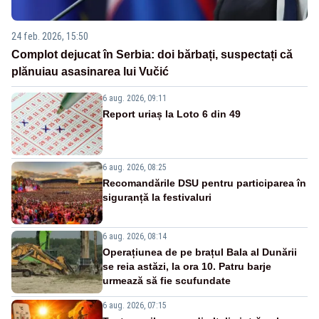
24 feb. 2026, 15:50
Complot dejucat în Serbia: doi bărbați, suspectați că
plănuiau asasinarea lui Vučić
6 aug. 2026, 09:11
Report uriaș la Loto 6 din 49
6 aug. 2026, 08:25
Recomandările DSU pentru participarea în
siguranță la festivaluri
6 aug. 2026, 08:14
Operațiunea de pe brațul Bala al Dunării
se reia astăzi, la ora 10. Patru barje
urmează să fie scufundate
6 aug. 2026, 07:15