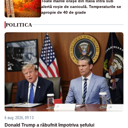
Toate marile orașe din Italia intră sub
alertă roșie de caniculă. Temperaturile se
apropie de 40 de grade
POLITICA
6 aug. 2026, 09:13
Donald Trump a răbufnit împotriva șefului