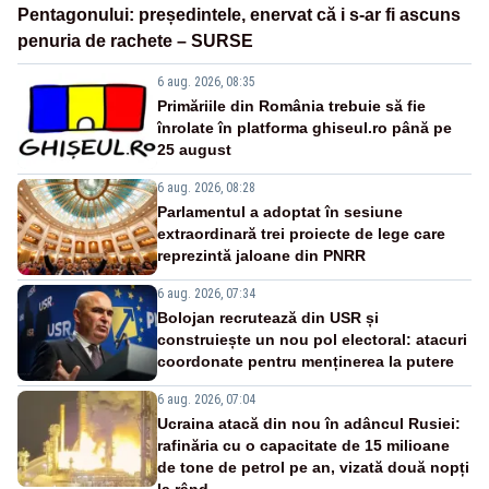
Pentagonului: președintele, enervat că i s-ar fi ascuns
penuria de rachete – SURSE
6 aug. 2026, 08:35
Primăriile din România trebuie să fie
înrolate în platforma ghiseul.ro până pe
25 august
6 aug. 2026, 08:28
Parlamentul a adoptat în sesiune
extraordinară trei proiecte de lege care
reprezintă jaloane din PNRR
6 aug. 2026, 07:34
Bolojan recrutează din USR și
construiește un nou pol electoral: atacuri
coordonate pentru menținerea la putere
6 aug. 2026, 07:04
Ucraina atacă din nou în adâncul Rusiei:
rafinăria cu o capacitate de 15 milioane
de tone de petrol pe an, vizată două nopți