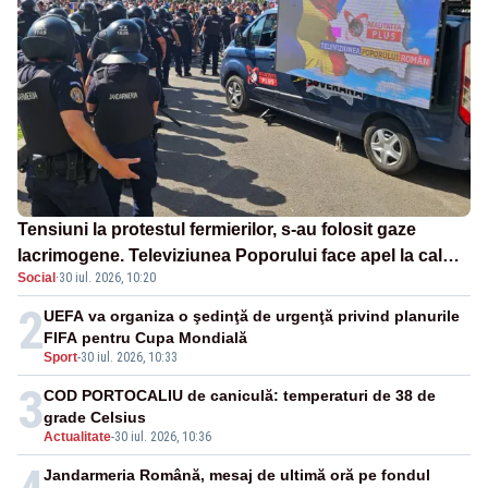
Tensiuni la protestul fermierilor, s-au folosit gaze
lacrimogene. Televiziunea Poporului face apel la calm
Social
·
30 iul. 2026, 10:20
– LIVE TEXT
2
UEFA va organiza o şedinţă de urgenţă privind planurile
FIFA pentru Cupa Mondială
Sport
-
30 iul. 2026, 10:33
3
COD PORTOCALIU de caniculă: temperaturi de 38 de
grade Celsius
Actualitate
-
30 iul. 2026, 10:36
Jandarmeria Română, mesaj de ultimă oră pe fondul