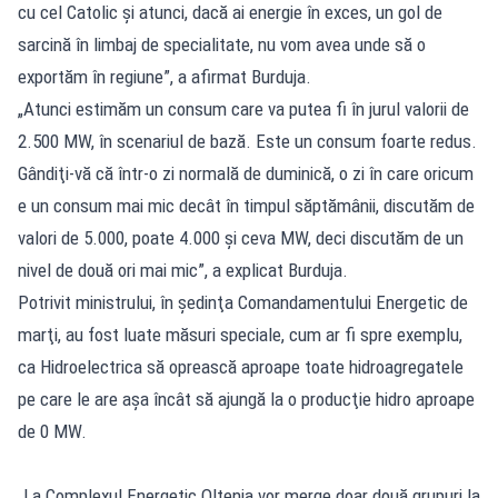
cu cel Catolic şi atunci, dacă ai energie în exces, un gol de
sarcină în limbaj de specialitate, nu vom avea unde să o
exportăm în regiune”, a afirmat Burduja.
„Atunci estimăm un consum care va putea fi în jurul valorii de
2.500 MW, în scenariul de bază. Este un consum foarte redus.
Gândiţi-vă că într-o zi normală de duminică, o zi în care oricum
e un consum mai mic decât în timpul săptămânii, discutăm de
valori de 5.000, poate 4.000 şi ceva MW, deci discutăm de un
nivel de două ori mai mic”, a explicat Burduja.
Potrivit ministrului, în şedinţa Comandamentului Energetic de
marţi, au fost luate măsuri speciale, cum ar fi spre exemplu,
ca Hidroelectrica să oprească aproape toate hidroagregatele
pe care le are aşa încât să ajungă la o producţie hidro aproape
de 0 MW.
„La Complexul Energetic Oltenia vor merge doar două grupuri la