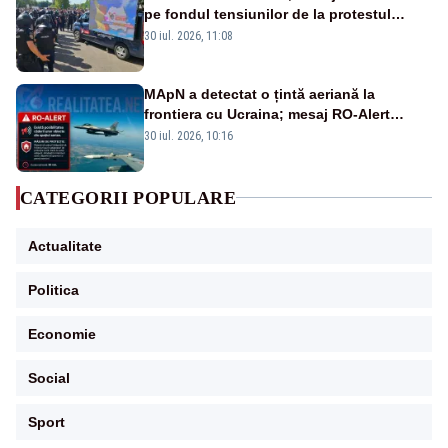
pe fondul tensiunilor de la protestul
masiv al fermierilor - VIDEO
30 iul. 2026, 11:08
MApN a detectat o țintă aeriană la
frontiera cu Ucraina; mesaj RO-Alert
transmis în județul Tulcea
30 iul. 2026, 10:16
CATEGORII POPULARE
Actualitate
Politica
Economie
Social
Sport