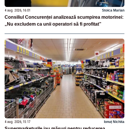
4 aug. 2026, 16:01
Stoica Marian
Consiliul Concurenței analizează scumpirea motorinei:
„Nu excludem ca unii operatori să fi profitat”
4 aug. 2026, 15:17
Ionuț Nichita
Supermarketurile iau măsuri pentru reducerea