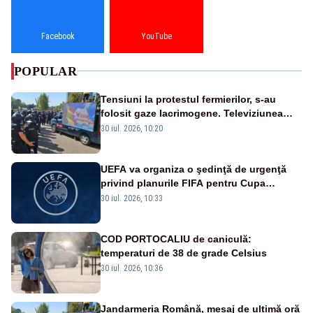
Facebook
YouTube
POPULAR
Tensiuni la protestul fermierilor, s-au
folosit gaze lacrimogene. Televiziunea
Poporului face apel la calm – LIVE TEXT
30 iul. 2026, 10:20
UEFA va organiza o şedinţă de urgenţă
privind planurile FIFA pentru Cupa
Mondială
30 iul. 2026, 10:33
COD PORTOCALIU de caniculă:
temperaturi de 38 de grade Celsius
30 iul. 2026, 10:36
Jandarmeria Română, mesaj de ultimă oră