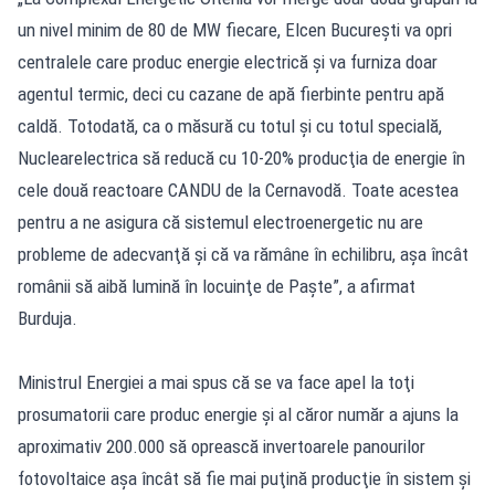
un nivel minim de 80 de MW fiecare, Elcen Bucureşti va opri
centralele care produc energie electrică şi va furniza doar
agentul termic, deci cu cazane de apă fierbinte pentru apă
caldă. Totodată, ca o măsură cu totul şi cu totul specială,
Nuclearelectrica să reducă cu 10-20% producţia de energie în
cele două reactoare CANDU de la Cernavodă. Toate acestea
pentru a ne asigura că sistemul electroenergetic nu are
probleme de adecvanţă şi că va rămâne în echilibru, aşa încât
românii să aibă lumină în locuinţe de Paşte”, a afirmat
Burduja.
Ministrul Energiei a mai spus că se va face apel la toţi
prosumatorii care produc energie şi al căror număr a ajuns la
aproximativ 200.000 să oprească invertoarele panourilor
fotovoltaice aşa încât să fie mai puţină producţie în sistem şi