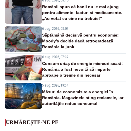
6 aug. 2026, 08:10
Românii spun că banii nu le mai ajung
pentru alimente, facturi și medicamente:
„Au votat cu cine nu trebuie!”
6 aug. 2026, 08:07
Săptămână decisivă pentru economie:
Moody’s decide dacă retrogradează
România la junk
6 aug. 2026, 07:32
Consum uriaș de energie miercuri seară:
România a fost nevoită să importe
aproape o treime din necesar
5 aug. 2026, 19:54
Măsuri de economisire a energiei în
România. Magazinele sting reclamele, iar
autoritățile reduc consumul
URMĂREȘTE-NE PE