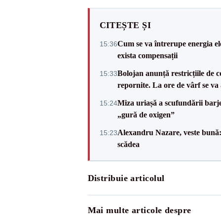
CITEȘTE ȘI
Cum se va întrerupe energia el
15:36
exista compensații
Bolojan anunță restricțiile de c
15:33
repornite. La ore de vârf se v
Miza uriașă a scufundării barj
15:24
„gură de oxigen”
Alexandru Nazare, veste bună: 
15:23
scădea
Distribuie articolul
Mai multe articole despre