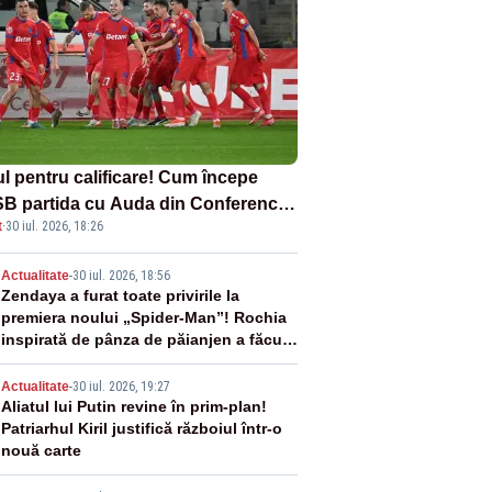
ul pentru calificare! Cum începe
B partida cu Auda din Conference
t
·
30 iul. 2026, 18:26
gue
2
Actualitate
-
30 iul. 2026, 18:56
Zendaya a furat toate privirile la
premiera noului „Spider-Man”! Rochia
inspirată de pânza de păianjen a făcut
senzație
3
Actualitate
-
30 iul. 2026, 19:27
Aliatul lui Putin revine în prim-plan!
Patriarhul Kiril justifică războiul într-o
nouă carte