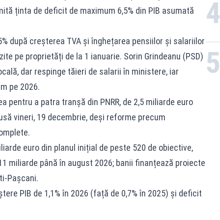
ită ținta de deficit de maximum 6,5% din PIB asumată
5% după creșterea TVA și înghețarea pensiilor și salariilor
zite pe proprietăți de la 1 ianuarie. Sorin Grindeanu (PSD)
lă, dar respinge tăieri de salarii în ministere, iar
im pe 2026.​
ea pentru a patra tranșă din PNRR, de 2,5 miliarde euro
epusă vineri, 19 decembrie, deși reforme precum
omplete.
iarde euro din planul inițial de peste 520 de obiective,
1 miliarde până în august 2026; banii finanțează proiecte
ti-Pașcani.
re PIB de 1,1% în 2026 (față de 0,7% în 2025) și deficit