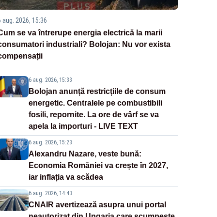
6 aug. 2026, 15:36
Cum se va întrerupe energia electrică la marii
consumatori industriali? Bolojan: Nu vor exista
compensații
6 aug. 2026, 15:33
Bolojan anunță restricțiile de consum
energetic. Centralele pe combustibili
fosili, repornite. La ore de vârf se va
apela la importuri - LIVE TEXT
6 aug. 2026, 15:23
Alexandru Nazare, veste bună:
Economia României va crește în 2027,
iar inflația va scădea
6 aug. 2026, 14:43
CNAIR avertizează asupra unui portal
neautorizat din Ungaria care scumpește