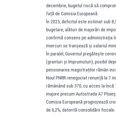
decembrie, bugetul riscă să comprom
față de Comisia Europeană.
În 2025, deficitul este estimat sub 8,
bugetare, alături de majorări de impo
confirmă consens pe administrația loca
miercuri se tranșează și salariul min
În paralel, Guvernul pregătește cerer
(granturi și împrumuturi), posibil d
pensionarea magistraților rămân inc
Noul PNRR renegociat renunță la 7 mil
rămânând sub 370, cu acces la încă 1
majore precum Autostrada A7 Ploieș
Comisia Europeană prognozează crește
de 6,2%, datorită consolidării fiscale.