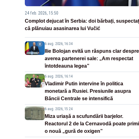
24 feb. 2026, 15:50
Complot dejucat în Serbia: doi bărbați, suspectaț
că plănuiau asasinarea lui Vučić
6 aug. 2026, 16:34
Ilie Bolojan evită un răspuns clar despre
averea partenerei sale: „Am respectat
întotdeauna legea”
6 aug. 2026, 16:14
Vladimir Putin intervine în politica
monetară a Rusiei. Presiunile asupra
Băncii Centrale se intensifică
6 aug. 2026, 15:24
Miza uriașă a scufundării barjelor.
Reactorul 2 de la Cernavodă poate primi
o nouă „gură de oxigen”