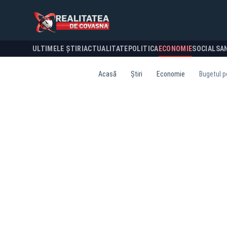
ULTIMELE ȘTIRI
ACTUALITATE
POLITICA
ECONOMIE
SOCIAL
SA
Acasă
Știri
Economie
Bugetul p