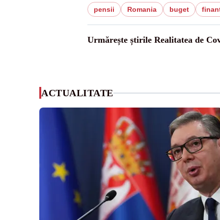
pensii
Romania
buget
finan
Urmărește știrile Realitatea de Co
ACTUALITATE