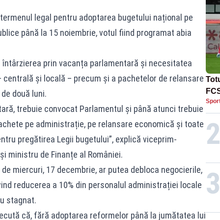
termenul legal pentru adoptarea bugetului național pe
blice până la 15 noiembrie, votul fiind programat abia
întârzierea prin vacanța parlamentară și necesitatea
 – centrală și locală – precum și a pachetelor de relansare
Tot
FCS
de două luni.
Spor
Lea
ară, trebuie convocat Parlamentul și până atunci trebuie
hete pe administrație, pe relansare economică și toate
ntru pregătirea Legii bugetului”, explică viceprim-
și ministru de Finanțe al României.
e miercuri, 17 decembrie, ar putea debloca negocierile,
ind reducerea a 10% din personalul administrației locale
au stagnat.​
trecută că, fără adoptarea reformelor până la jumătatea lui