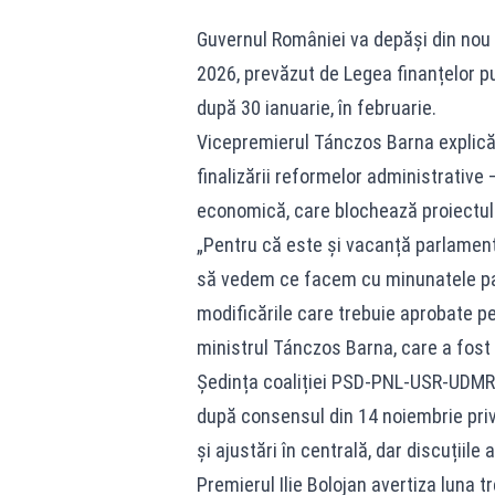
Guvernul României va depăși din nou 
2026, prevăzut de Legea finanțelor pu
după 30 ianuarie, în februarie.
Vicepremierul Tánczos Barna explică 
finalizării reformelor administrative
economică, care blochează proiectul 
„Pentru că este și vacanță parlament
să vedem ce facem cu minunatele pac
modificările care trebuie aprobate pe
ministrul Tánczos Barna, care a fost 
Ședința coaliției PSD-PNL-USR-UDMR d
după consensul din 14 noiembrie priv
și ajustări în centrală, dar discuțiile 
Premierul Ilie Bolojan avertiza luna 