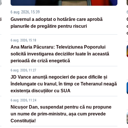
6 aug. 2026, 15:39
i
Guvernul a adoptat o hotărâre care aprobă
planurile de pregătire pentru riscuri
6 aug. 2026, 15:18
Ana Maria Păcuraru: Televiziunea Poporului
solicită investigarea deciziilor luate în această
perioadă de criză enegetică
6 aug. 2026, 11:27
JD Vance anunță negocieri de pace dificile și
îndelungate cu Iranul, în timp ce Teheranul neagă
existența discuțiilor cu SUA
6 aug. 2026, 11:24
Nicușor Dan, suspendat pentru că nu propune
un nume de prim-ministru, așa cum prevede
Constituția!