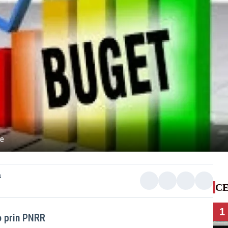
ie
a
CE
1
o prin PNRR