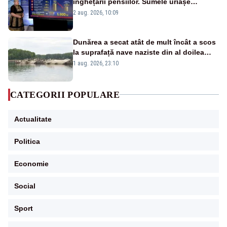
înghețării pensiilor. Sumele uriașe
pierdute de fiecare român
2 aug. 2026, 10:09
Dunărea a secat atât de mult încât a scos
la suprafață nave naziste din al doilea
război mondial
1 aug. 2026, 23:10
CATEGORII POPULARE
Actualitate
Politica
Economie
Social
Sport