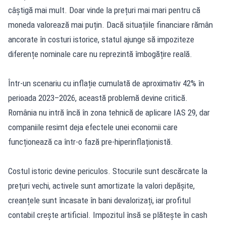
câștigă mai mult. Doar vinde la prețuri mai mari pentru că
moneda valorează mai puțin. Dacă situațiile financiare rămân
ancorate în costuri istorice, statul ajunge să impoziteze
diferențe nominale care nu reprezintă îmbogățire reală.
Într-un scenariu cu inflație cumulată de aproximativ 42% în
perioada 2023–2026, această problemă devine critică.
România nu intră încă în zona tehnică de aplicare IAS 29, dar
companiile resimt deja efectele unei economii care
funcționează ca într-o fază pre-hiperinflaționistă.
Costul istoric devine periculos. Stocurile sunt descărcate la
prețuri vechi, activele sunt amortizate la valori depășite,
creanțele sunt încasate în bani devalorizați, iar profitul
contabil crește artificial. Impozitul însă se plătește în cash