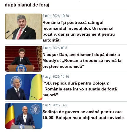
după planul de foraj
8 aug. 2026, 10:38
România își păstrează ratingul
recomandat investițiilor. Un semnal
pozitiv, dar și un avertisment pentru
autorități
8 aug. 2026, 08:51
Nicușor Dan, avertisment după decizia
Moody’s: „România trebuie să revină la
creștere economică”
7 aug. 2026, 15:26
PSD, replică dură pentru Bolojan:
„România este într-o situație de forță
majoră”
7 aug. 2026, 14:51
Ședința de guvern se amână pentru ora
15:00. Bolojan nu a obținut toate avizele