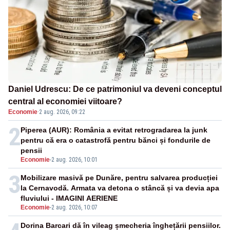
Daniel Udrescu: De ce patrimoniul va deveni conceptul
central al economiei viitoare?
Economie
·
2 aug. 2026, 09:22
2
Piperea (AUR): România a evitat retrogradarea la junk
pentru că era o catastrofă pentru bănci și fondurile de
pensii
Economie
-
2 aug. 2026, 10:01
3
Mobilizare masivă pe Dunăre, pentru salvarea producției
la Cernavodă. Armata va detona o stâncă și va devia apa
fluviului - IMAGINI AERIENE
Economie
-
2 aug. 2026, 10:07
Dorina Barcari dă în vileag șmecheria înghețării pensiilor.