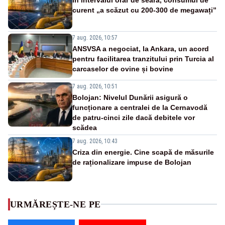
curent „a scăzut cu 200-300 de megawați”
7 aug. 2026, 10:57
ANSVSA a negociat, la Ankara, un acord
pentru facilitarea tranzitului prin Turcia al
carcaselor de ovine și bovine
7 aug. 2026, 10:51
Bolojan: Nivelul Dunării asigură o
funcționare a centralei de la Cernavodă
de patru-cinci zile dacă debitele vor
scădea
7 aug. 2026, 10:43
Criza din energie. Cine scapă de măsurile
de raționalizare impuse de Bolojan
URMĂREȘTE-NE PE