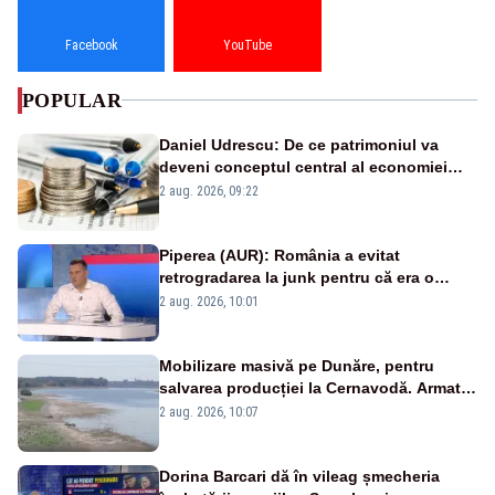
Facebook
YouTube
POPULAR
Daniel Udrescu: De ce patrimoniul va
deveni conceptul central al economiei
viitoare?
2 aug. 2026, 09:22
Piperea (AUR): România a evitat
retrogradarea la junk pentru că era o
catastrofă pentru bănci și fondurile de
2 aug. 2026, 10:01
pensii
Mobilizare masivă pe Dunăre, pentru
salvarea producției la Cernavodă. Armata
va detona o stâncă și va devia apa
2 aug. 2026, 10:07
fluviului - IMAGINI AERIENE
Dorina Barcari dă în vileag șmecheria