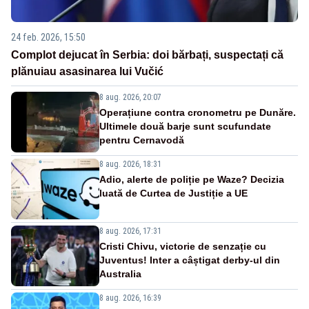
24 feb. 2026, 15:50
Complot dejucat în Serbia: doi bărbați, suspectați că
plănuiau asasinarea lui Vučić
8 aug. 2026, 20:07
Operațiune contra cronometru pe Dunăre.
Ultimele două barje sunt scufundate
pentru Cernavodă
8 aug. 2026, 18:31
Adio, alerte de poliție pe Waze? Decizia
luată de Curtea de Justiție a UE
8 aug. 2026, 17:31
Cristi Chivu, victorie de senzație cu
Juventus! Inter a câștigat derby-ul din
Australia
8 aug. 2026, 16:39