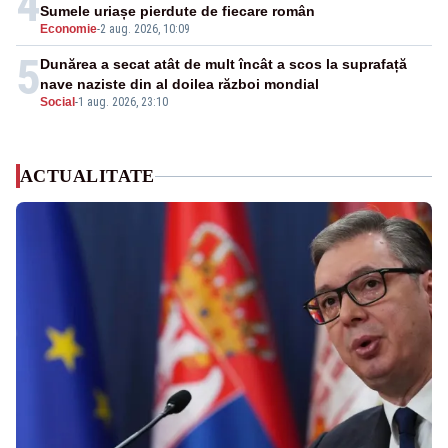
4
Sumele uriașe pierdute de fiecare român
Economie
-
2 aug. 2026, 10:09
5
Dunărea a secat atât de mult încât a scos la suprafață
nave naziste din al doilea război mondial
Social
-
1 aug. 2026, 23:10
ACTUALITATE