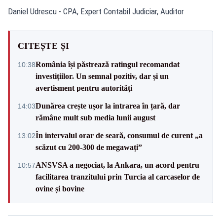
Daniel Udrescu - CPA, Expert Contabil Judiciar, Auditor
CITEȘTE ȘI
România își păstrează ratingul recomandat
10:38
investițiilor. Un semnal pozitiv, dar și un
avertisment pentru autorități
Dunărea crește ușor la intrarea în țară, dar
14:03
rămâne mult sub media lunii august
În intervalul orar de seară, consumul de curent „a
13:02
scăzut cu 200-300 de megawați”
ANSVSA a negociat, la Ankara, un acord pentru
10:57
facilitarea tranzitului prin Turcia al carcaselor de
ovine și bovine