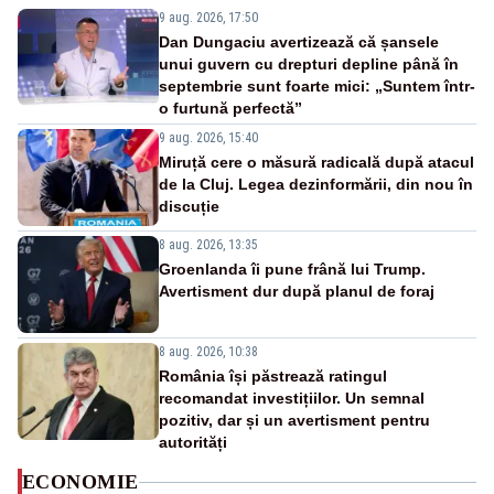
9 aug. 2026, 17:50
Dan Dungaciu avertizează că șansele
unui guvern cu drepturi depline până în
septembrie sunt foarte mici: „Suntem într-
o furtună perfectă”
9 aug. 2026, 15:40
Miruță cere o măsură radicală după atacul
de la Cluj. Legea dezinformării, din nou în
discuție
8 aug. 2026, 13:35
Groenlanda îi pune frână lui Trump.
Avertisment dur după planul de foraj
8 aug. 2026, 10:38
România își păstrează ratingul
recomandat investițiilor. Un semnal
pozitiv, dar și un avertisment pentru
autorități
ECONOMIE