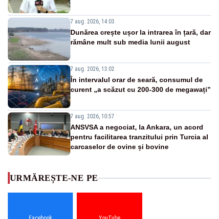
7 aug. 2026, 14:03
Dunărea crește ușor la intrarea în țară, dar
rămâne mult sub media lunii august
7 aug. 2026, 13:02
În intervalul orar de seară, consumul de
curent „a scăzut cu 200-300 de megawați”
7 aug. 2026, 10:57
ANSVSA a negociat, la Ankara, un acord
pentru facilitarea tranzitului prin Turcia al
carcaselor de ovine și bovine
URMĂREȘTE-NE PE
Facebook
YouTube