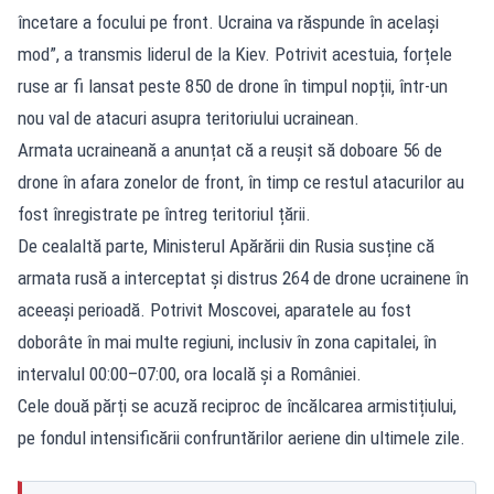
încetare a focului pe front. Ucraina va răspunde în același
mod”, a transmis liderul de la Kiev. Potrivit acestuia, forțele
ruse ar fi lansat peste 850 de drone în timpul nopții, într-un
nou val de atacuri asupra teritoriului ucrainean.
Armata ucraineană a anunțat că a reușit să doboare 56 de
drone în afara zonelor de front, în timp ce restul atacurilor au
fost înregistrate pe întreg teritoriul țării.
De cealaltă parte, Ministerul Apărării din Rusia susține că
armata rusă a interceptat și distrus 264 de drone ucrainene în
aceeași perioadă. Potrivit Moscovei, aparatele au fost
doborâte în mai multe regiuni, inclusiv în zona capitalei, în
intervalul 00:00–07:00, ora locală și a României.
Cele două părți se acuză reciproc de încălcarea armistițiului,
pe fondul intensificării confruntărilor aeriene din ultimele zile.