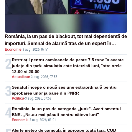
România, la un pas de blackout, tot mai dependentă de
importuri. Semnal de alarmă tras de un expert în
Economie
·
3 aug. 2026, 07:51
energie
2
Restricții pentru camioanele de peste 7,5 tone în aceste
județe din țară: circulația este interzisă luni, între orele
12:00 și 20:00
Actualitate
-
3 aug. 2026, 07:55
3
Senatul începe o nouă sesiune extraordinară pentru
aprobarea unor jaloane din PNRR
Politica
-
3 aug. 2026, 07:58
4
România, la un pas de categoria „junk”. Avertismentul
BNR: „Ne-au mai păsuit pentru câteva luni”
Economie
-
3 aug. 2026, 08:01
Alerte meteo de caniculă în aproape toată țara. COD