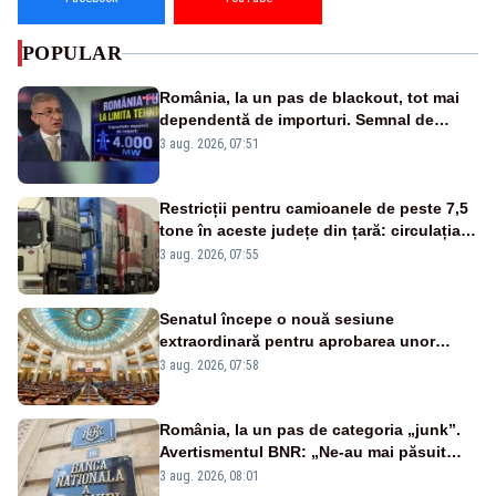
POPULAR
România, la un pas de blackout, tot mai
dependentă de importuri. Semnal de
alarmă tras de un expert în energie
3 aug. 2026, 07:51
Restricții pentru camioanele de peste 7,5
tone în aceste județe din țară: circulația
este interzisă luni, între orele 12:00 și
3 aug. 2026, 07:55
20:00
Senatul începe o nouă sesiune
extraordinară pentru aprobarea unor
jaloane din PNRR
3 aug. 2026, 07:58
România, la un pas de categoria „junk”.
Avertismentul BNR: „Ne-au mai păsuit
pentru câteva luni”
3 aug. 2026, 08:01