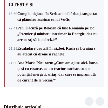
CITEȘTE ȘI
Complot dejucat în Serbia: doi bărbați, suspectați
15:50
că plănuiau asasinarea lui Vučić
Peiu îl acuză pe Bolojan că ține România pe loc:
22:41
„Premier și ministru interimar la Energie, dar nu
are curaj să ia o decizie”
Escaladare brutală în război. Rusia și Ucraina s-
21:25
au atacat cu drone și rachete
Ana Maria Păcuraru: „Cum am ajuns aici, într-o
21:00
țară cu resurse, cu un reactor nuclear, cu un
potențial energetic uriaș, dar care se împrumută
de curent de la vecini?”
Distribuie articolul