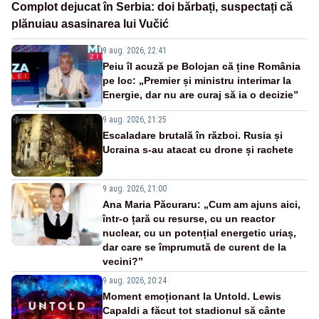
Complot dejucat în Serbia: doi bărbați, suspectați că
plănuiau asasinarea lui Vučić
9 aug. 2026, 22:41
Peiu îl acuză pe Bolojan că ține România
pe loc: „Premier și ministru interimar la
Energie, dar nu are curaj să ia o decizie”
9 aug. 2026, 21:25
Escaladare brutală în război. Rusia și
Ucraina s-au atacat cu drone și rachete
9 aug. 2026, 21:00
Ana Maria Păcuraru: „Cum am ajuns aici,
într-o țară cu resurse, cu un reactor
nuclear, cu un potențial energetic uriaș,
dar care se împrumută de curent de la
vecini?”
9 aug. 2026, 20:24
Moment emoționant la Untold. Lewis
Capaldi a făcut tot stadionul să cânte