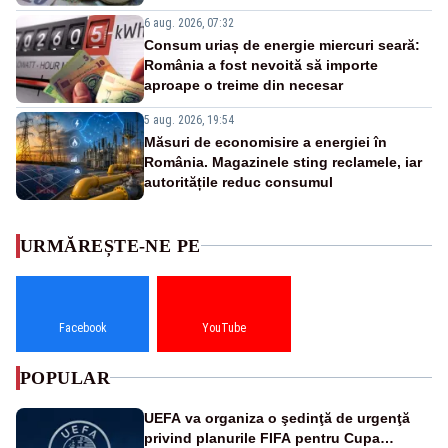
6 aug. 2026, 07:32
Consum uriaș de energie miercuri seară:
România a fost nevoită să importe
aproape o treime din necesar
5 aug. 2026, 19:54
Măsuri de economisire a energiei în
România. Magazinele sting reclamele, iar
autoritățile reduc consumul
URMĂREȘTE-NE PE
Facebook
YouTube
POPULAR
UEFA va organiza o şedinţă de urgenţă
privind planurile FIFA pentru Cupa