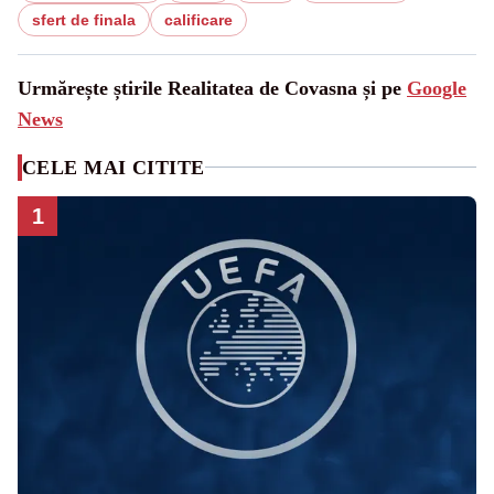
sfert de finala
calificare
Urmărește știrile Realitatea de Covasna și pe
Google
News
CELE MAI CITITE
1