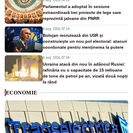
6 aug. 2026, 08:28
Parlamentul a adoptat în sesiune
extraordinară trei proiecte de lege care
reprezintă jaloane din PNRR
6 aug. 2026, 07:34
Bolojan recrutează din USR și
construiește un nou pol electoral: atacuri
coordonate pentru menținerea la putere
6 aug. 2026, 07:04
Ucraina atacă din nou în adâncul Rusiei:
rafinăria cu o capacitate de 15 milioane
de tone de petrol pe an, vizată două nopți
la rând
ECONOMIE