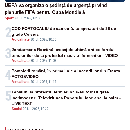
UEFA va organiza o şedinţă de urgenţă privind
planurile FIFA pentru Cupa Mondială
Sport
·
30 iul. 2026, 10:33
2
COD PORTOCALIU de caniculă: temperaturi de 38 de
grade Celsius
Actualitate
-
30 iul. 2026, 10:36
3
Jandarmeria Română, mesaj de ultimă oră pe fondul
tensiunilor de la protestul masiv al fermierilor - VIDEO
Actualitate
-
30 iul. 2026, 11:08
4
Pompierii români, în prima linie a incendiilor din Franța
FOTO&VIDEO
Actualitate
-
30 iul. 2026, 11:18
5
Tensiuni la protestul fermierilor, s-au folosit gaze
lacrimogene. Televiziunea Poporului face apel la calm –
LIVE TEXT
Social
-
30 iul. 2026, 10:20