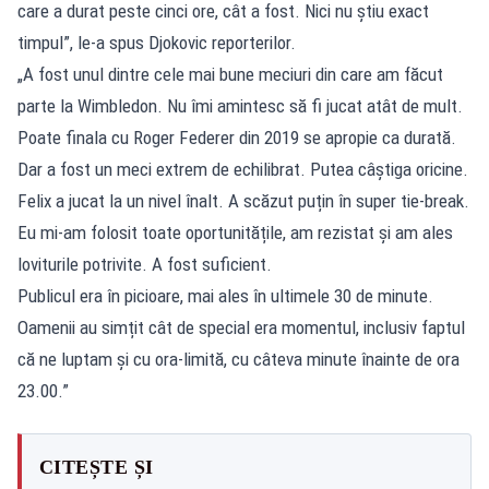
care a durat peste cinci ore, cât a fost. Nici nu știu exact
timpul”, le-a spus Djokovic reporterilor.
„A fost unul dintre cele mai bune meciuri din care am făcut
parte la Wimbledon. Nu îmi amintesc să fi jucat atât de mult.
Poate finala cu Roger Federer din 2019 se apropie ca durată.
Dar a fost un meci extrem de echilibrat. Putea câștiga oricine.
Felix a jucat la un nivel înalt. A scăzut puțin în super tie-break.
Eu mi-am folosit toate oportunitățile, am rezistat și am ales
loviturile potrivite. A fost suficient.
Publicul era în picioare, mai ales în ultimele 30 de minute.
Oamenii au simțit cât de special era momentul, inclusiv faptul
că ne luptam și cu ora-limită, cu câteva minute înainte de ora
23.00.”
CITEȘTE ȘI