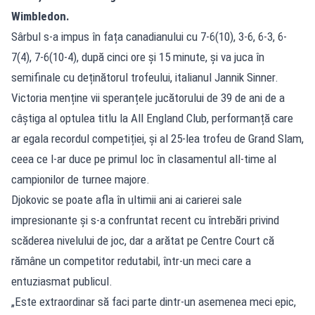
Wimbledon.
Sârbul s-a impus în fața canadianului cu 7-6(10), 3-6, 6-3, 6-
7(4), 7-6(10-4), după cinci ore și 15 minute, și va juca în
semifinale cu deținătorul trofeului, italianul Jannik Sinner.
Victoria menține vii speranțele jucătorului de 39 de ani de a
câștiga al optulea titlu la All England Club, performanță care
ar egala recordul competiției, și al 25-lea trofeu de Grand Slam,
ceea ce l-ar duce pe primul loc în clasamentul all-time al
campionilor de turnee majore.
Djokovic se poate afla în ultimii ani ai carierei sale
impresionante și s-a confruntat recent cu întrebări privind
scăderea nivelului de joc, dar a arătat pe Centre Court că
rămâne un competitor redutabil, într-un meci care a
entuziasmat publicul.
„Este extraordinar să faci parte dintr-un asemenea meci epic,