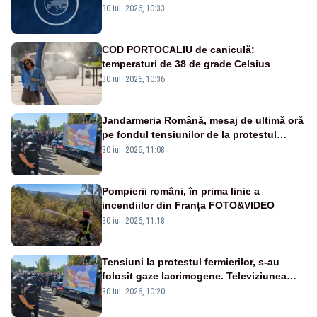
Mondială
30 iul. 2026, 10:33
COD PORTOCALIU de caniculă:
temperaturi de 38 de grade Celsius
30 iul. 2026, 10:36
Jandarmeria Română, mesaj de ultimă oră
pe fondul tensiunilor de la protestul
masiv al fermierilor - VIDEO
30 iul. 2026, 11:08
Pompierii români, în prima linie a
incendiilor din Franța FOTO&VIDEO
30 iul. 2026, 11:18
Tensiuni la protestul fermierilor, s-au
folosit gaze lacrimogene. Televiziunea
Poporului face apel la calm – LIVE TEXT
30 iul. 2026, 10:20