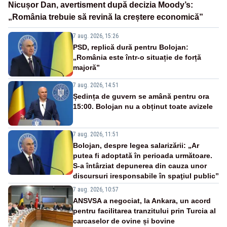
Nicușor Dan, avertisment după decizia Moody’s:
„România trebuie să revină la creștere economică”
7 aug. 2026, 15:26
PSD, replică dură pentru Bolojan:
„România este într-o situație de forță
majoră”
7 aug. 2026, 14:51
Ședința de guvern se amână pentru ora
15:00. Bolojan nu a obținut toate avizele
7 aug. 2026, 11:51
Bolojan, despre legea salarizării: „Ar
putea fi adoptată în perioada următoare.
S-a întârziat depunerea din cauza unor
discursuri iresponsabile în spaţiul public”
7 aug. 2026, 10:57
ANSVSA a negociat, la Ankara, un acord
pentru facilitarea tranzitului prin Turcia al
carcaselor de ovine și bovine