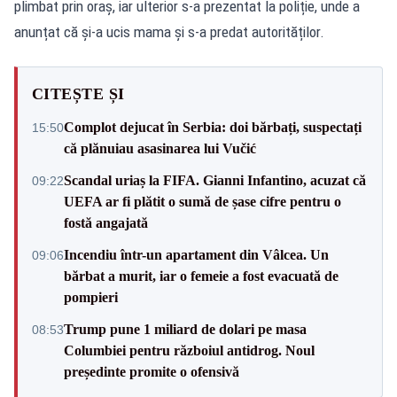
plimbat prin oraș, iar ulterior s-a prezentat la poliție, unde a
anunțat că și-a ucis mama și s-a predat autorităților.
CITEȘTE ȘI
Complot dejucat în Serbia: doi bărbați, suspectați
15:50
că plănuiau asasinarea lui Vučić
Scandal uriaș la FIFA. Gianni Infantino, acuzat că
09:22
UEFA ar fi plătit o sumă de șase cifre pentru o
fostă angajată
Incendiu într-un apartament din Vâlcea. Un
09:06
bărbat a murit, iar o femeie a fost evacuată de
pompieri
Trump pune 1 miliard de dolari pe masa
08:53
Columbiei pentru războiul antidrog. Noul
președinte promite o ofensivă