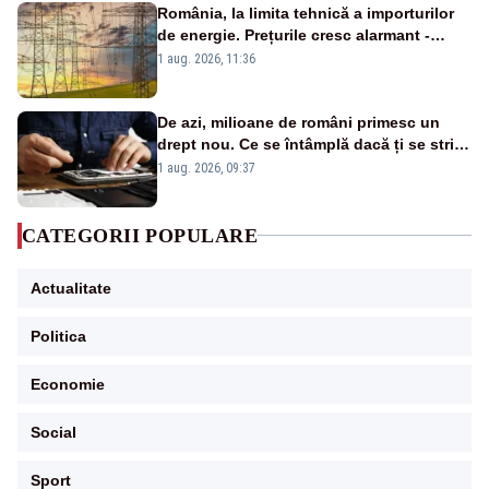
România, la limita tehnică a importurilor
de energie. Prețurile cresc alarmant -
Analiză Realitatea Plus
1 aug. 2026, 11:36
De azi, milioane de români primesc un
drept nou. Ce se întâmplă dacă ți se strică
un produs
1 aug. 2026, 09:37
CATEGORII POPULARE
Actualitate
Politica
Economie
Social
Sport