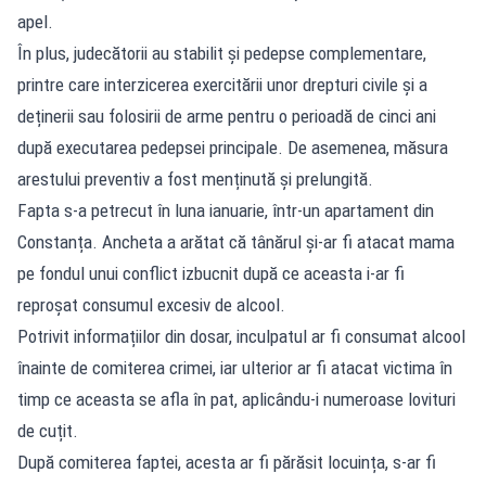
apel.
În plus, judecătorii au stabilit și pedepse complementare,
printre care interzicerea exercitării unor drepturi civile și a
deținerii sau folosirii de arme pentru o perioadă de cinci ani
după executarea pedepsei principale. De asemenea, măsura
arestului preventiv a fost menținută și prelungită.
Fapta s-a petrecut în luna ianuarie, într-un apartament din
Constanța. Ancheta a arătat că tânărul și-ar fi atacat mama
pe fondul unui conflict izbucnit după ce aceasta i-ar fi
reproșat consumul excesiv de alcool.
Potrivit informațiilor din dosar, inculpatul ar fi consumat alcool
înainte de comiterea crimei, iar ulterior ar fi atacat victima în
timp ce aceasta se afla în pat, aplicându-i numeroase lovituri
de cuțit.
După comiterea faptei, acesta ar fi părăsit locuința, s-ar fi