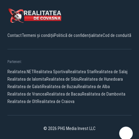
Contact
Termeni și condiții
Politică de confidențialitate
Cod de conduită
Parteneri:
Realitatea.NET
Realitatea Sportiva
Realitatea Star
Realitatea de Salaj
Realitatea de Ialomita
Realitatea de Sibiu
Realitatea de Hunedoara
Realitatea de Galati
Realitatea de Buzau
Realitatea de Alba
Realitatea de Vrancea
Realitatea de Bacau
Realitatea de Dambovita
Realitatea de Olt
Realitatea de Craiova
© 2026 PHG Media Invest LLC
Facebook
YouTube