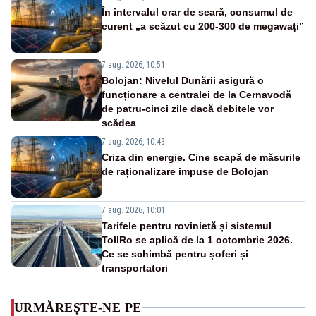
În intervalul orar de seară, consumul de
curent „a scăzut cu 200-300 de megawați”
7 aug. 2026, 10:51
Bolojan: Nivelul Dunării asigură o
funcționare a centralei de la Cernavodă
de patru-cinci zile dacă debitele vor
scădea
7 aug. 2026, 10:43
Criza din energie. Cine scapă de măsurile
de raționalizare impuse de Bolojan
7 aug. 2026, 10:01
Tarifele pentru rovinietă și sistemul
TollRo se aplică de la 1 octombrie 2026.
Ce se schimbă pentru șoferi și
transportatori
URMĂREȘTE-NE PE