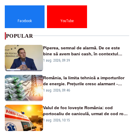
Facebook
YouTube
POPULAR
Piperea, semnal de alarmă. De ce este
bine să avem bani cash, în contextul
alertei energetice?
1 aug. 2026, 09:39
România, la limita tehnică a importurilor
de energie. Prețurile cresc alarmant -
Analiză Realitatea Plus
1 aug. 2026, 09:46
Valul de foc lovește România: cod
portocaliu de caniculă, urmat de cod roșu
duminică. Temperaturile urcă spre 40°C
1 aug. 2026, 10:15