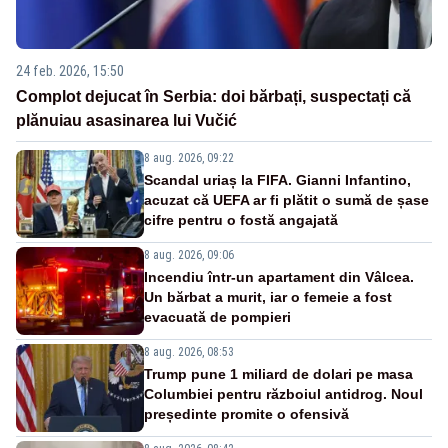
24 feb. 2026, 15:50
Complot dejucat în Serbia: doi bărbați, suspectați că
plănuiau asasinarea lui Vučić
8 aug. 2026, 09:22
Scandal uriaș la FIFA. Gianni Infantino,
acuzat că UEFA ar fi plătit o sumă de șase
cifre pentru o fostă angajată
8 aug. 2026, 09:06
Incendiu într-un apartament din Vâlcea.
Un bărbat a murit, iar o femeie a fost
evacuată de pompieri
8 aug. 2026, 08:53
Trump pune 1 miliard de dolari pe masa
Columbiei pentru războiul antidrog. Noul
președinte promite o ofensivă