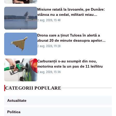
Misiune ratată la Izvoarele, pe Dunăre:
stânca nu a cedat, militarii reiau
detonările luni – VIDEO
2 aug. 2026, 15:48
Drona care a ținut Tulcea în alertă a
zburat 20 de minute deasupra apelor
României. Au fost ridicate două F-16
2 aug. 2026, 19:28
Carburanții s-au scumpit din nou,
motorina este la un pas de 11 lei/litru
2 aug. 2026, 15:36
CATEGORII POPULARE
Actualitate
Politica