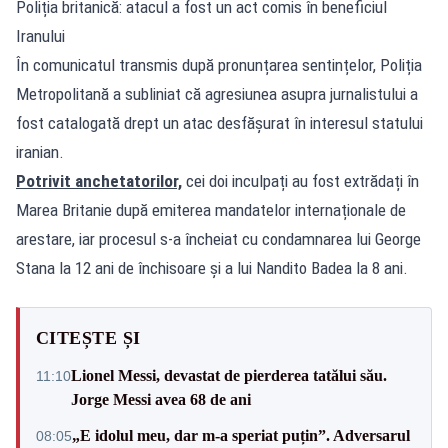
Poliția britanică: atacul a fost un act comis în beneficiul
Iranului
În comunicatul transmis după pronunțarea sentințelor, Poliția
Metropolitană a subliniat că agresiunea asupra jurnalistului a
fost catalogată drept un atac desfășurat în interesul statului
iranian.
Potrivit anchetatorilor,
cei doi inculpați au fost extrădați în
Marea Britanie după emiterea mandatelor internaționale de
arestare, iar procesul s-a încheiat cu condamnarea lui George
Stana la 12 ani de închisoare și a lui Nandito Badea la 8 ani.
CITEȘTE ȘI
Lionel Messi, devastat de pierderea tatălui său.
11:10
Jorge Messi avea 68 de ani
„E idolul meu, dar m-a speriat puțin”. Adversarul
08:05