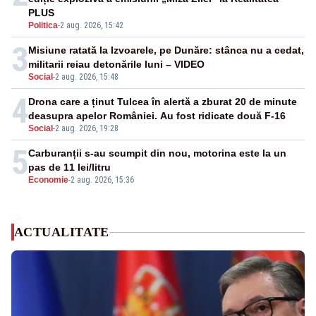
PLUS
Politica
-
2 aug. 2026, 15:42
3
Misiune ratată la Izvoarele, pe Dunăre: stânca nu a cedat,
militarii reiau detonările luni – VIDEO
Social
-
2 aug. 2026, 15:48
4
Drona care a ținut Tulcea în alertă a zburat 20 de minute
deasupra apelor României. Au fost ridicate două F-16
Social
-
2 aug. 2026, 19:28
5
Carburanții s-au scumpit din nou, motorina este la un
pas de 11 lei/litru
Economie
-
2 aug. 2026, 15:36
ACTUALITATE