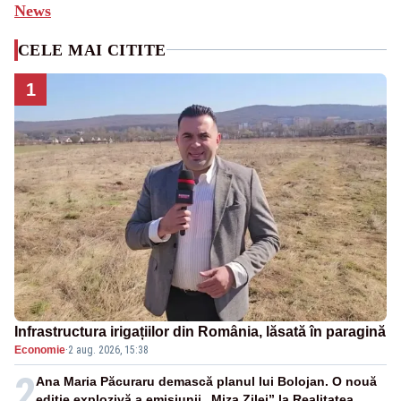
News
CELE MAI CITITE
1
Infrastructura irigațiilor din România, lăsată în paragină
Economie
·
2 aug. 2026, 15:38
2
Ana Maria Păcuraru demască planul lui Bolojan. O nouă
ediție explozivă a emisiunii „Miza Zilei” la Realitatea