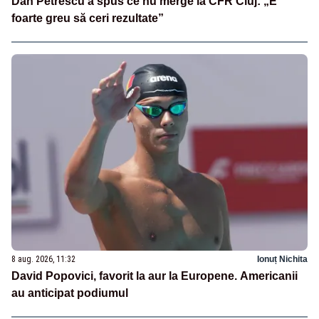
Dan Petrescu a spus ce nu merge la CFR Cluj: „E
foarte greu să ceri rezultate”
8 aug. 2026, 11:32
Ionuț Nichita
David Popovici, favorit la aur la Europene. Americanii
au anticipat podiumul