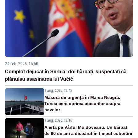
24 feb. 2026, 15:50
Complot dejucat în Serbia: doi bărbați, suspectați că
plănuiau asasinarea lui Vučić
9 aug. 2026, 12:45
Măsură de urgență în Marea Neagră.
Turcia cere oprirea atacurilor asupra
navelor
9 aug. 2026, 12:16
Alertă pe Vârful Moldoveanu. Un bărbat
de 80 de ani a dispărut în timpul coborârii