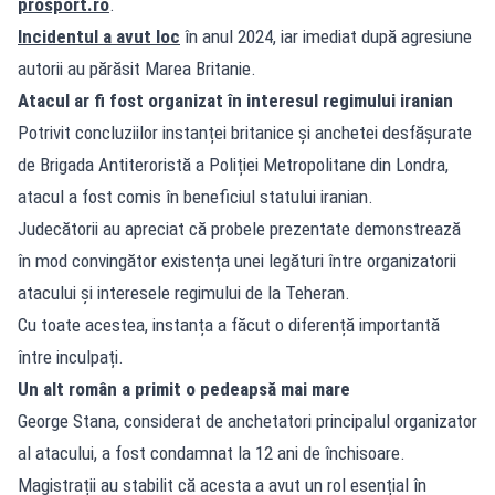
prosport.ro
.
Incidentul a avut loc
în anul 2024, iar imediat după agresiune
autorii au părăsit Marea Britanie.
Atacul ar fi fost organizat în interesul regimului iranian
Potrivit concluziilor instanței britanice și anchetei desfășurate
de Brigada Antiteroristă a Poliției Metropolitane din Londra,
atacul a fost comis în beneficiul statului iranian.
Judecătorii au apreciat că probele prezentate demonstrează
în mod convingător existența unei legături între organizatorii
atacului și interesele regimului de la Teheran.
Cu toate acestea, instanța a făcut o diferență importantă
între inculpați.
Un alt român a primit o pedeapsă mai mare
George Stana, considerat de anchetatori principalul organizator
al atacului, a fost condamnat la 12 ani de închisoare.
Magistrații au stabilit că acesta a avut un rol esențial în