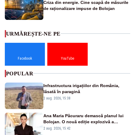
Criza din energie. Cine scapă de măsurile
de raționalizare impuse de Bolojan
URMĂREȘTE-NE PE
Facebook
YouTube
POPULAR
Infrastructura irigațiilor din România,
lăsată în paragină
2 aug. 2026, 15:38
Ana Maria Păcuraru demască planul lui
Bolojan. O nouă ediție explozivă a
emisiunii „Miza Zilei” la Realitatea PLUS
2 aug. 2026, 15:42