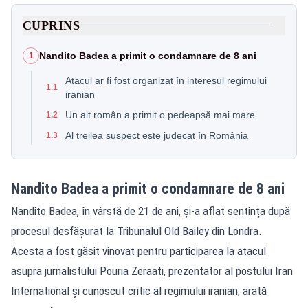
CUPRINS
Nandito Badea a primit o condamnare de 8 ani
1
Atacul ar fi fost organizat în interesul regimului
1.1
iranian
Un alt român a primit o pedeapsă mai mare
1.2
Al treilea suspect este judecat în România
1.3
Nandito Badea a primit o condamnare de 8 ani
Nandito Badea, în vârstă de 21 de ani, și-a aflat sentința după
procesul desfășurat la Tribunalul Old Bailey din Londra.
Acesta a fost găsit vinovat pentru participarea la atacul
asupra jurnalistului Pouria Zeraati, prezentator al postului Iran
International și cunoscut critic al regimului iranian, arată