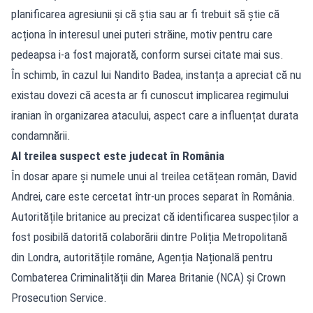
planificarea agresiunii și că știa sau ar fi trebuit să știe că
acționa în interesul unei puteri străine, motiv pentru care
pedeapsa i-a fost majorată, conform sursei citate mai sus.
În schimb, în cazul lui Nandito Badea, instanța a apreciat că nu
existau dovezi că acesta ar fi cunoscut implicarea regimului
iranian în organizarea atacului, aspect care a influențat durata
condamnării.
Al treilea suspect este judecat în România
În dosar apare și numele unui al treilea cetățean român, David
Andrei, care este cercetat într-un proces separat în România.
Autoritățile britanice au precizat că identificarea suspecților a
fost posibilă datorită colaborării dintre Poliția Metropolitană
din Londra, autoritățile române, Agenția Națională pentru
Combaterea Criminalității din Marea Britanie (NCA) și Crown
Prosecution Service.