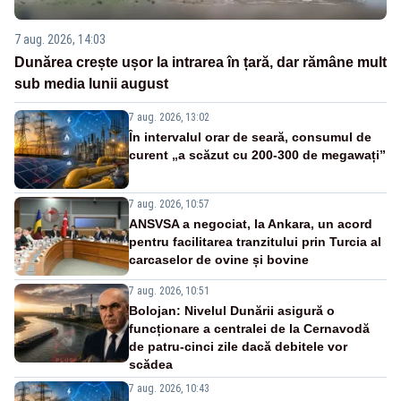
7 aug. 2026, 14:03
Dunărea crește ușor la intrarea în țară, dar rămâne mult
sub media lunii august
7 aug. 2026, 13:02
În intervalul orar de seară, consumul de
curent „a scăzut cu 200-300 de megawați”
7 aug. 2026, 10:57
ANSVSA a negociat, la Ankara, un acord
pentru facilitarea tranzitului prin Turcia al
carcaselor de ovine și bovine
7 aug. 2026, 10:51
Bolojan: Nivelul Dunării asigură o
funcționare a centralei de la Cernavodă
de patru-cinci zile dacă debitele vor
scădea
7 aug. 2026, 10:43