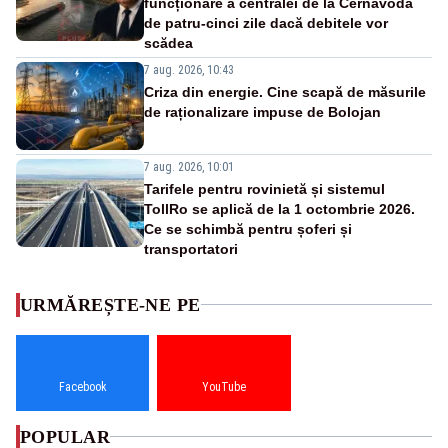
funcționare a centralei de la Cernavodă
de patru-cinci zile dacă debitele vor
scădea
7 aug. 2026, 10:43
Criza din energie. Cine scapă de măsurile
de raționalizare impuse de Bolojan
7 aug. 2026, 10:01
Tarifele pentru rovinietă și sistemul
TollRo se aplică de la 1 octombrie 2026.
Ce se schimbă pentru șoferi și
transportatori
URMĂREȘTE-NE PE
Facebook
YouTube
POPULAR