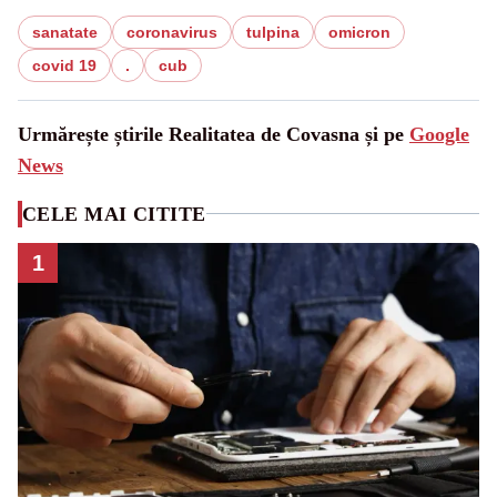
sanatate
coronavirus
tulpina
omicron
covid 19
.
cub
Urmărește știrile Realitatea de Covasna și pe
Google
News
CELE MAI CITITE
1