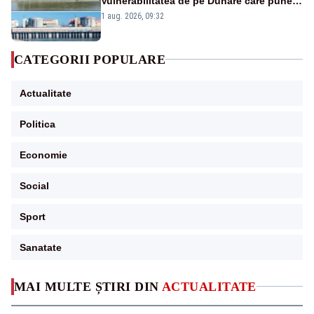
Vulnerabilitatea de pe Dunăre care pune
în pericol Centrala Cernavodă era
1 aug. 2026, 09:32
cunoscută de pe vremea lui Ceaușescu
CATEGORII POPULARE
Actualitate
Politica
Economie
Social
Sport
Sanatate
MAI MULTE ȘTIRI DIN
ACTUALITATE