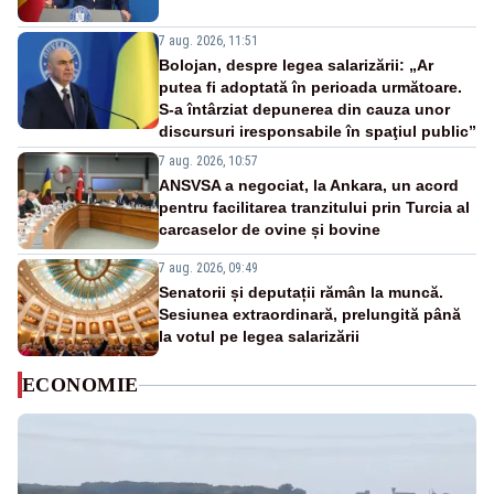
7 aug. 2026, 11:51
Bolojan, despre legea salarizării: „Ar
putea fi adoptată în perioada următoare.
S-a întârziat depunerea din cauza unor
discursuri iresponsabile în spaţiul public”
7 aug. 2026, 10:57
ANSVSA a negociat, la Ankara, un acord
pentru facilitarea tranzitului prin Turcia al
carcaselor de ovine și bovine
7 aug. 2026, 09:49
Senatorii și deputații rămân la muncă.
Sesiunea extraordinară, prelungită până
la votul pe legea salarizării
ECONOMIE