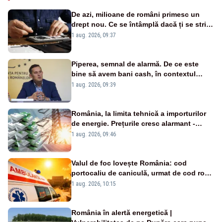
De azi, milioane de români primesc un
drept nou. Ce se întâmplă dacă ți se strică
un produs
1 aug. 2026, 09:37
Piperea, semnal de alarmă. De ce este
bine să avem bani cash, în contextul
alertei energetice?
1 aug. 2026, 09:39
România, la limita tehnică a importurilor
de energie. Prețurile cresc alarmant -
Analiză Realitatea Plus
1 aug. 2026, 09:46
Valul de foc lovește România: cod
portocaliu de caniculă, urmat de cod roșu
duminică. Temperaturile urcă spre 40°C
1 aug. 2026, 10:15
România în alertă energetică |