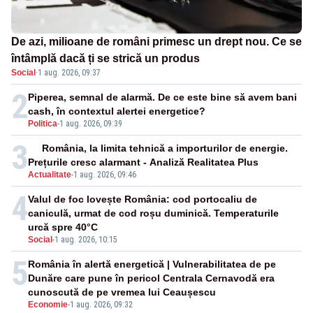
De azi, milioane de români primesc un drept nou. Ce se
întâmplă dacă ți se strică un produs
Social
·
1 aug. 2026, 09:37
2
Piperea, semnal de alarmă. De ce este bine să avem bani
cash, în contextul alertei energetice?
Politica
-
1 aug. 2026, 09:39
3
România, la limita tehnică a importurilor de energie.
Prețurile cresc alarmant - Analiză Realitatea Plus
Actualitate
-
1 aug. 2026, 09:46
4
Valul de foc lovește România: cod portocaliu de
caniculă, urmat de cod roșu duminică. Temperaturile
urcă spre 40°C
Social
-
1 aug. 2026, 10:15
5
România în alertă energetică | Vulnerabilitatea de pe
Dunăre care pune în pericol Centrala Cernavodă era
cunoscută de pe vremea lui Ceaușescu
Economie
-
1 aug. 2026, 09:32