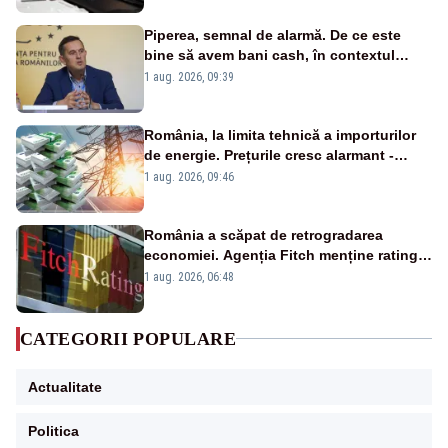
Piperea, semnal de alarmă. De ce este
bine să avem bani cash, în contextul
alertei energetice?
1 aug. 2026, 09:39
România, la limita tehnică a importurilor
de energie. Prețurile cresc alarmant -
Analiză Realitatea Plus
1 aug. 2026, 09:46
România a scăpat de retrogradarea
economiei. Agenția Fitch menține ratingul
„BBB-” cu perspectivă negativă
1 aug. 2026, 06:48
CATEGORII POPULARE
Actualitate
Politica