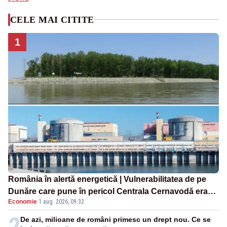
CELE MAI CITITE
1
România în alertă energetică | Vulnerabilitatea de pe
Dunăre care pune în pericol Centrala Cernavodă era
Economie
·
1 aug. 2026, 09:32
cunoscută de pe vremea lui Ceaușescu
2
De azi, milioane de români primesc un drept nou. Ce se