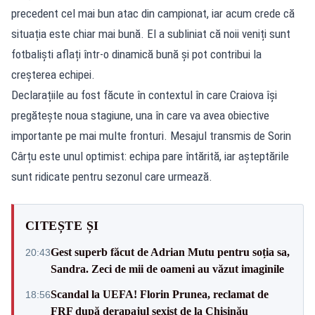
precedent cel mai bun atac din campionat, iar acum crede că
situația este chiar mai bună. El a subliniat că noii veniți sunt
fotbaliști aflați într-o dinamică bună și pot contribui la
creșterea echipei.
Declarațiile au fost făcute în contextul în care Craiova își
pregătește noua stagiune, una în care va avea obiective
importante pe mai multe fronturi. Mesajul transmis de Sorin
Cârțu este unul optimist: echipa pare întărită, iar așteptările
sunt ridicate pentru sezonul care urmează.
CITEȘTE ȘI
Gest superb făcut de Adrian Mutu pentru soția sa,
20:43
Sandra. Zeci de mii de oameni au văzut imaginile
Scandal la UEFA! Florin Prunea, reclamat de
18:56
FRF după derapajul sexist de la Chișinău