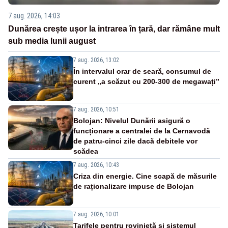
7 aug. 2026, 14:03
Dunărea crește ușor la intrarea în țară, dar rămâne mult
sub media lunii august
7 aug. 2026, 13:02
În intervalul orar de seară, consumul de
curent „a scăzut cu 200-300 de megawați”
7 aug. 2026, 10:51
Bolojan: Nivelul Dunării asigură o
funcționare a centralei de la Cernavodă
de patru-cinci zile dacă debitele vor
scădea
7 aug. 2026, 10:43
Criza din energie. Cine scapă de măsurile
de raționalizare impuse de Bolojan
7 aug. 2026, 10:01
Tarifele pentru rovinietă și sistemul