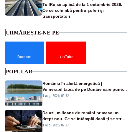
TollRo se aplică de la 1 octombrie 2026.
Ce se schimbă pentru șoferi și
transportatori
URMĂREȘTE-NE PE
Facebook
YouTube
POPULAR
România în alertă energetică |
Vulnerabilitatea de pe Dunăre care pune
în pericol Centrala Cernavodă era
1 aug. 2026, 09:32
cunoscută de pe vremea lui Ceaușescu
De azi, milioane de români primesc un
drept nou. Ce se întâmplă dacă ți se strică
un produs
1 aug. 2026, 09:37