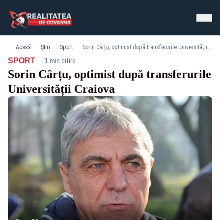
Acasă
Știri
Sport
Sorin Cârțu, optimist după transferurile Universității Craiova
·
SPORT
1 min citire
Sorin Cârțu, optimist după transferurile
Universității Craiova