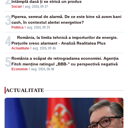
întâmplă dacă ți se strică un produs
Social
-
1 aug. 2026, 09:37
3
Piperea, semnal de alarmă. De ce este bine să avem bani
cash, în contextul alertei energetice?
Politica
-
1 aug. 2026, 09:39
4
România, la limita tehnică a importurilor de energie.
Prețurile cresc alarmant - Analiză Realitatea Plus
Actualitate
-
1 aug. 2026, 09:46
5
România a scăpat de retrogradarea economiei. Agenția
Fitch menține ratingul „BBB-” cu perspectivă negativă
Economie
-
1 aug. 2026, 06:48
ACTUALITATE