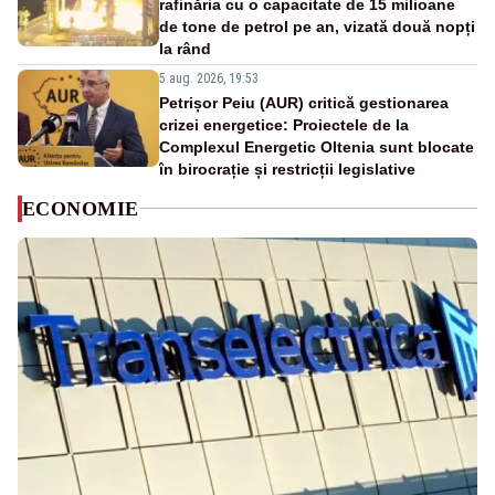
rafinăria cu o capacitate de 15 milioane
de tone de petrol pe an, vizată două nopți
la rând
5 aug. 2026, 19:53
Petrișor Peiu (AUR) critică gestionarea
crizei energetice: Proiectele de la
Complexul Energetic Oltenia sunt blocate
în birocrație și restricții legislative
ECONOMIE