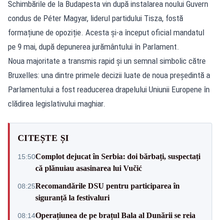
Schimbările de la Budapesta vin după instalarea noului Guvern
condus de Péter Magyar, liderul partidului Tisza, fostă
formațiune de opoziție. Acesta și-a început oficial mandatul
pe 9 mai, după depunerea jurământului în Parlament.
Noua majoritate a transmis rapid și un semnal simbolic către
Bruxelles: una dintre primele decizii luate de noua președintă a
Parlamentului a fost readucerea drapelului Uniunii Europene în
clădirea legislativului maghiar.
CITEȘTE ȘI
Complot dejucat în Serbia: doi bărbați, suspectați
15:50
că plănuiau asasinarea lui Vučić
Recomandările DSU pentru participarea în
08:25
siguranță la festivaluri
Operațiunea de pe brațul Bala al Dunării se reia
08:14