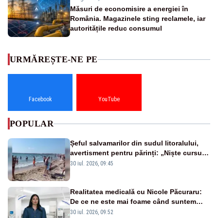
Măsuri de economisire a energiei în
România. Magazinele sting reclamele, iar
autoritățile reduc consumul
URMĂREȘTE-NE PE
Facebook
YouTube
POPULAR
Șeful salvamarilor din sudul litoralului,
avertisment pentru părinți: „Niște cursuri
de înot la piscină nu sunt suficiente”
30 iul. 2026, 09:45
Realitatea medicală cu Nicole Păcuraru:
De ce ne este mai foame când suntem
obosiți?
30 iul. 2026, 09:52