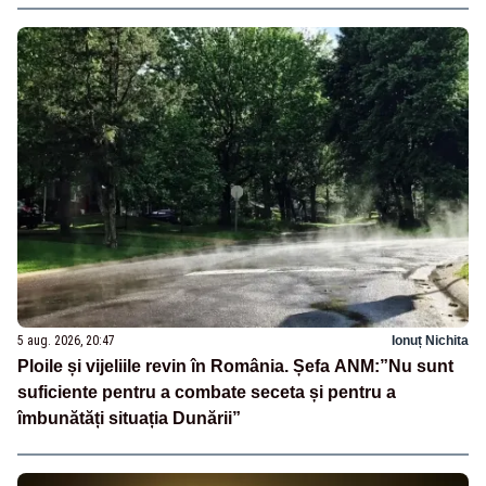
5 aug. 2026, 20:47
Ionuț Nichita
Ploile și vijeliile revin în România. Șefa ANM:”Nu sunt
suficiente pentru a combate seceta și pentru a
îmbunătăți situația Dunării”