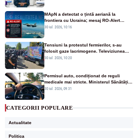
MApN a detectat o țintă aeriană la
frontiera cu Ucraina; mesaj RO-Alert
transmis în județul Tulcea
30 iul. 2026, 10:16
Tensiuni la protestul fermierilor, s-au
folosit gaze lacrimogene. Televiziunea
Poporului face apel la calm – LIVE TEXT
30 iul. 2026, 10:20
Permisul auto, condiționat de reguli
medicale mai stricte. Ministerul Sănătății
propune schimbări majore
30 iul. 2026, 09:31
CATEGORII POPULARE
Actualitate
Politica