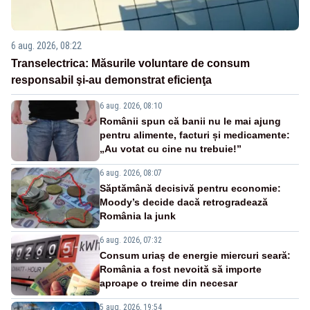
6 aug. 2026, 08:22
Transelectrica: Măsurile voluntare de consum
responsabil şi-au demonstrat eficienţa
6 aug. 2026, 08:10
Românii spun că banii nu le mai ajung
pentru alimente, facturi și medicamente:
„Au votat cu cine nu trebuie!”
6 aug. 2026, 08:07
Săptămână decisivă pentru economie:
Moody’s decide dacă retrogradează
România la junk
6 aug. 2026, 07:32
Consum uriaș de energie miercuri seară:
România a fost nevoită să importe
aproape o treime din necesar
5 aug. 2026, 19:54