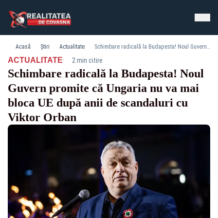
Acasă
Știri
Actualitate
Schimbare radicală la Budapesta! Noul Guvern promite că Ungaria nu va mai bloca UE după anii de scandaluri cu Viktor Orban
·
ACTUALITATE
2 min citire
Schimbare radicală la Budapesta! Noul
Guvern promite că Ungaria nu va mai
bloca UE după anii de scandaluri cu
Viktor Orban