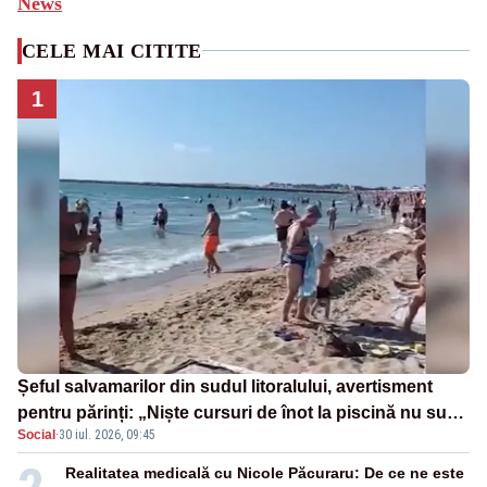
News
CELE MAI CITITE
1
Șeful salvamarilor din sudul litoralului, avertisment
pentru părinți: „Niște cursuri de înot la piscină nu sunt
Social
·
30 iul. 2026, 09:45
suficiente”
Realitatea medicală cu Nicole Păcuraru: De ce ne este