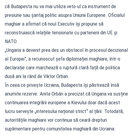
că Budapesta nu va mai utiliza veto-ul ca instrument de
presiune sau șantaj politic asupra Uniunii Europene. Oficialul
maghiar a afirmat că noul Executiv își propune să
reconstruiască relațiile tensionate cu partenerii din UE și
NATO.
„Ungaria a devenit prea des un obstacol în procesul decizional
al Europei”, a recunoscut șefa diplomației maghiare, într-o
declarație care marchează o ruptură clară față de politica
dusă ani la rând de Viktor Orban.
În ceea ce privește Ucraina, Budapesta își păstrează însă
anumite rezerve. Anita Orbán a precizat că Ungaria va susține
continuarea integrării europene a Kievului doar dacă acest
lucru servește „interesului național strict” al țării. Totodată,
autoritățile maghiare vor continua să ceară drepturi
suplimentare pentru comunitatea maghiară din Ucraina.