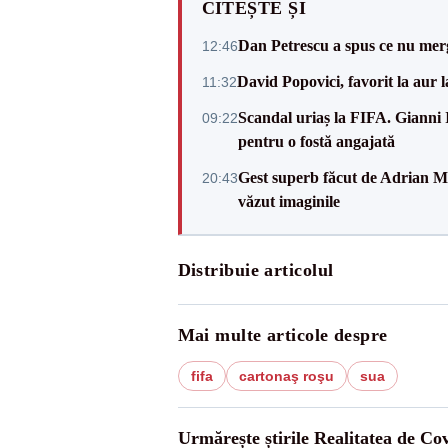
CITEȘTE ȘI
Dan Petrescu a spus ce nu merg
12:46
David Popovici, favorit la aur
11:32
Scandal uriaș la FIFA. Gianni I
09:22
pentru o fostă angajată
Gest superb făcut de Adrian Mu
20:43
văzut imaginile
Distribuie articolul
Mai multe articole despre
fifa
cartonaş roşu
sua
Urmărește știrile Realitatea de Co