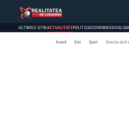
ULTIMELE ȘTIRI
ACTUALITATE
POLITICA
ECONOMIE
SOCIAL
SA
Acasă
Știri
Sport
Reacție dură a