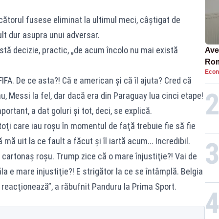
ătorul fusese eliminat la ultimul meci, câştigat de
lt dur asupra unui adversar.
ă decizie, practic, „de acum încolo nu mai există
Ave
Rom
Econ
să 
IFA. De ce asta?! Că e american şi că îl ajuta? Cred că
în 4
au, Messi la fel, dar dacă era din Paraguay lua cinci etape!
rtant, a dat goluri şi tot, deci, se explică.
ţi care iau roşu în momentul de faţă trebuie fie să fie
 mă uit la ce fault a făcut şi îl iartă acum... Incredibil.
 cartonaş roşu. Trump zice că o mare înjustiţie?! Vai de
ăla e mare injustiţie?! E strigător la ce se întâmplă. Belgia
ă reacţionează”, a răbufnit Panduru la
Prima Sport
.