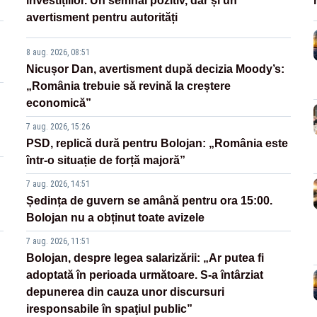
investițiilor. Un semnal pozitiv, dar și un
avertisment pentru autorități
8 aug. 2026, 08:51
Nicușor Dan, avertisment după decizia Moody’s:
„România trebuie să revină la creștere
economică”
7 aug. 2026, 15:26
PSD, replică dură pentru Bolojan: „România este
într-o situație de forță majoră”
7 aug. 2026, 14:51
Ședința de guvern se amână pentru ora 15:00.
Bolojan nu a obținut toate avizele
7 aug. 2026, 11:51
Bolojan, despre legea salarizării: „Ar putea fi
adoptată în perioada următoare. S-a întârziat
depunerea din cauza unor discursuri
iresponsabile în spaţiul public”