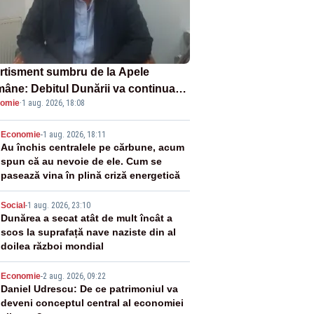
rtisment sumbru de la Apele
âne: Debitul Dunării va continua
omie
·
1 aug. 2026, 18:08
scadă. Cernavodă s-ar putea închide
 zile
2
Economie
-
1 aug. 2026, 18:11
Au închis centralele pe cărbune, acum
spun că au nevoie de ele. Cum se
pasează vina în plină criză energetică
3
Social
-
1 aug. 2026, 23:10
Dunărea a secat atât de mult încât a
scos la suprafață nave naziste din al
doilea război mondial
4
Economie
-
2 aug. 2026, 09:22
Daniel Udrescu: De ce patrimoniul va
deveni conceptul central al economiei