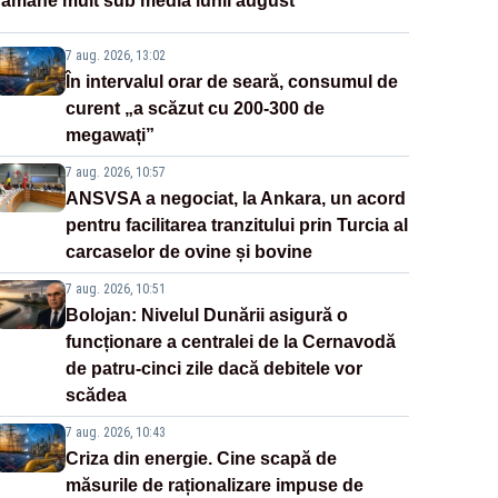
rămâne mult sub media lunii august
7 aug. 2026, 13:02
În intervalul orar de seară, consumul de
curent „a scăzut cu 200-300 de
megawați”
7 aug. 2026, 10:57
ANSVSA a negociat, la Ankara, un acord
pentru facilitarea tranzitului prin Turcia al
carcaselor de ovine și bovine
7 aug. 2026, 10:51
Bolojan: Nivelul Dunării asigură o
funcționare a centralei de la Cernavodă
de patru-cinci zile dacă debitele vor
scădea
7 aug. 2026, 10:43
Criza din energie. Cine scapă de
măsurile de raționalizare impuse de