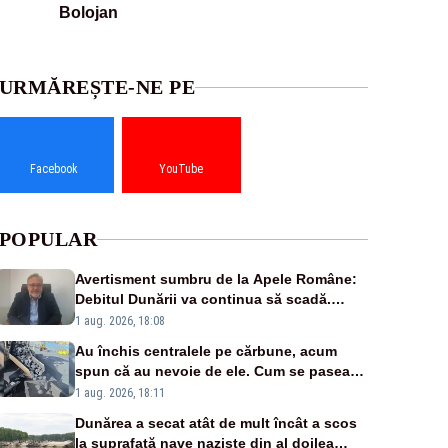
Bolojan
URMĂREȘTE-NE PE
Facebook
YouTube
POPULAR
Avertisment sumbru de la Apele Române:
Debitul Dunării va continua să scadă.
Cernavodă s-ar putea închide în 4 zile
1 aug. 2026, 18:08
Au închis centralele pe cărbune, acum
spun că au nevoie de ele. Cum se pasează
vina în plină criză energetică
1 aug. 2026, 18:11
Dunărea a secat atât de mult încât a scos
la suprafață nave naziste din al doilea