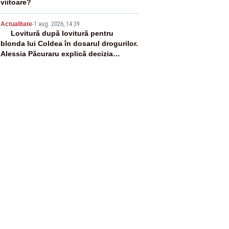
viitoare?
5
Actualitate
-
1 aug. 2026, 14:39
Lovitură după lovitură pentru
blonda lui Coldea în dosarul drogurilor.
Alessia Păcuraru explică decizia
magistraților