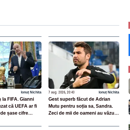
Ionuț Nichita
7 aug. 2026, 20:43
Ionuț Nichita
 la FIFA. Gianni
Gest superb făcut de Adrian
uzat că UEFA ar fi
Mutu pentru soția sa, Sandra.
 de șase cifre
Zeci de mii de oameni au văzut
ă angajată
imaginile