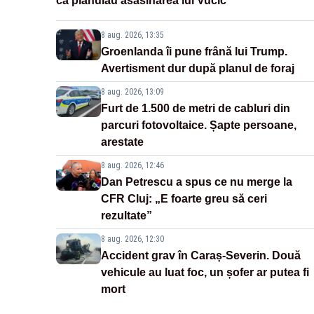
că plănuiau asasinarea lui Vučić
8 aug. 2026, 13:35
Groenlanda îi pune frână lui Trump.
Avertisment dur după planul de foraj
8 aug. 2026, 13:09
Furt de 1.500 de metri de cabluri din
parcuri fotovoltaice. Șapte persoane,
arestate
8 aug. 2026, 12:46
Dan Petrescu a spus ce nu merge la
CFR Cluj: „E foarte greu să ceri
rezultate”
8 aug. 2026, 12:30
Accident grav în Caraș-Severin. Două
vehicule au luat foc, un șofer ar putea fi
mort