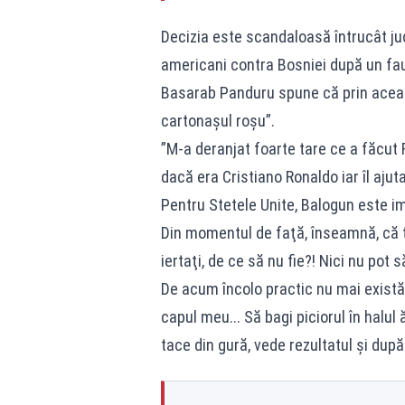
Decizia este scandaloasă întrucât juc
americani contra Bosniei după un fau
Basarab Panduru spune că prin aceast
cartonașul roșu”.
”M-a deranjat foarte tare ce a făcut F
dacă era Cristiano Ronaldo iar îl ajut
Pentru Stetele Unite, Balogun este impo
Din momentul de faţă, înseamnă, că to
iertaţi, de ce să nu fie?! Nici nu pot să
De acum încolo practic nu mai există
capul meu... Să bagi piciorul în halul 
tace din gură, vede rezultatul şi dup