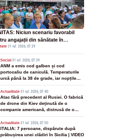
ITAS: Niciun scenariu favorabil
ru angajații din sănătate în
tate
·
31 iul. 2026, 07:29
ectul Legii salarizării
2
Social
-
31 iul. 2026, 07:39
ANM a emis cod galben și cod
portocaliu de caniculă. Temperaturile
urcă până la 38 de grade, iar nopțile
devin tropicale
3
Actualitate
-
31 iul. 2026, 07:40
Atac fără precedent al Rusiei. O fabrică
de drone din Kiev deținută de o
companie americană, distrusă de o
rachetă rusească
4
Actualitate
-
31 iul. 2026, 07:50
ITALIA: 7 persoane, dispărute după
prăbușirea unei clădiri în Sicilia | VIDEO