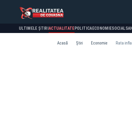
ULTIMELE ȘTIRI
ACTUALITATE
POLITICA
ECONOMIE
SOCIAL
SA
Acasă
Știri
Economie
Rata infla