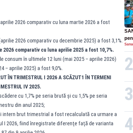
 aprilie 2026 comparativ cu luna martie 2026 a fost
SAN
pent
i (aprilie 2026 comparativ cu decembrie 2025) a fost 3,1%.
Sana
proi
lie 2026 comparativ cu luna aprilie 2025 a fost 10,7%.
de consum în ultimele 12 luni (mai 2025 – aprilie 2026)
4 – aprilie 2025) a fost 9,0%.
UT ÎN TRIMESTRUL I 2026 A SCĂZUT1 ÎN TERMENI
IMESTRUL IV 2025.
 scădere cu 1,7% pe seria brută şi cu 1,5% pe seria
mestru din anul 2025;
i intern brut trimestrial a fost recalculată ca urmare a
ul I 2026, fiind înregistrate diferenţe faţă de varianta
87 din 9 aprilie 2026.