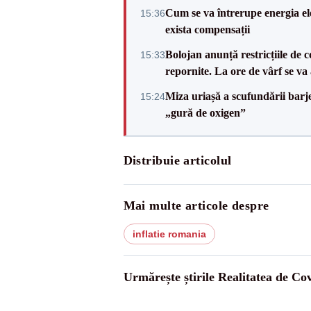
Cum se va întrerupe energia el
15:36
exista compensații
Bolojan anunță restricțiile de c
15:33
repornite. La ore de vârf se v
Miza uriașă a scufundării barj
15:24
„gură de oxigen”
Distribuie articolul
Mai multe articole despre
inflatie romania
Urmărește știrile Realitatea de Co