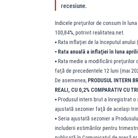
recesiune.
Indicele preţurilor de consum în luna
100,84%, potrivit
realitatea.net
.
▪ Rata inflaţiei de la începutul anulu
▪ Rata anuală a inflaţiei în luna apri
▪ Rata medie a modificării preţurilor 
faţă de precedentele 12 luni (mai 202
De asemenea,
PRODUSUL INTERN BR
REALI, CU 0,2% COMPARATIV CU TR
▪ Produsul intern brut a înregistrat o
ajustată sezonier faţă de acelaşi tri
▪ Seria ajustată sezonier a Produsulu
includerii estimărilor pentru trimestr
publicată în Comunicatul de presă nr. 