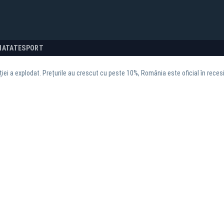
NATATE
SPORT
ției a explodat. Prețurile au crescut cu peste 10%, România este oficial în reces