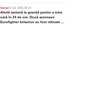
5
Social
-
31 iul. 2026, 07:24
Alertă aeriană la graniță pentru a treia
oară în 24 de ore. Două aeronave
Eurofighter britanice au fost ridicate de
la sol