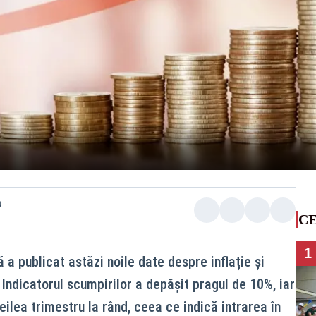
a
CE
1
ă a publicat astăzi noile date despre inflație și
. Indicatorul scumpirilor a depășit pragul de 10%, iar
ilea trimestru la rând, ceea ce indică intrarea în