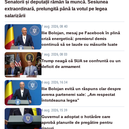
Senatorii și deputații rămân la muncă. Sesiunea
extraordinară, prelungită până la votul pe legea
salarizării
7 aug. 2026, 08:40
Ilie Bolojan, mesaj pe Facebook în plină
criză energetică: premierul demis
continuă să se laude cu măsurile luate
7 aug. 2026, 08:03
Trump neagă că SUA se confruntă cu un
deficit de armament
6 aug. 2026, 16:34
Ilie Bolojan evită un răspuns clar despre
averea partenerei sale: „Am respectat
întotdeauna legea”
6 aug. 2026, 15:39
Guvernul a adoptat o hotărâre care
aprobă planurile de pregătire pentru
riscuri