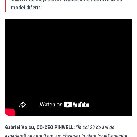
model diferit.
Gabriel Voicu, CO-CEO PINWELL:
”În cei 20 de ani de
experiență pe care îi am, am observat în piața locală anumite