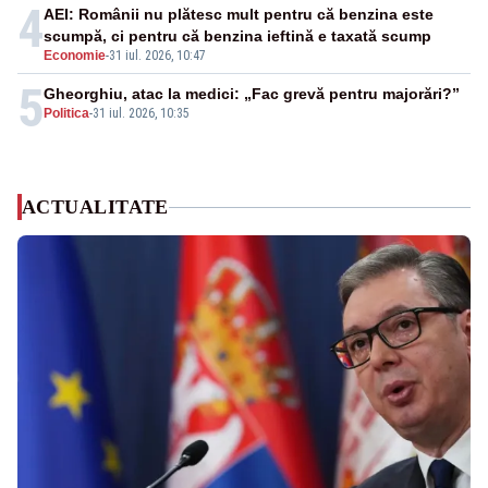
4
AEI: Românii nu plătesc mult pentru că benzina este
scumpă, ci pentru că benzina ieftină e taxată scump
Economie
-
31 iul. 2026, 10:47
5
Gheorghiu, atac la medici: „Fac grevă pentru majorări?”
Politica
-
31 iul. 2026, 10:35
ACTUALITATE