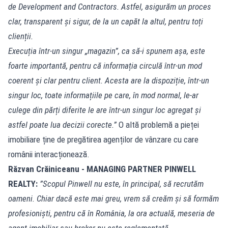
de Development and Contractors. Astfel, asigurăm un proces
clar, transparent și sigur, de la un capăt la altul, pentru toți
clienții.
Execuția într-un singur „magazin”, ca să-i spunem așa, este
foarte importantă, pentru că informația circulă într-un mod
coerent și clar pentru client. Acesta are la dispoziție, într-un
singur loc, toate informațiile pe care, în mod normal, le-ar
culege din părți diferite le are într-un singur loc agregat și
astfel poate lua decizii corecte.”
O altă problemă a pieței
imobiliare ține de pregătirea agenților de vânzare cu care
românii interacționează.
Răzvan Crăiniceanu - MANAGING PARTNER PINWELL
REALTY:
”Scopul Pinwell nu este, în principal, să recrutăm
oameni. Chiar dacă este mai greu, vrem să creăm și să formăm
profesioniști, pentru că în România, la ora actuală, meseria de
agent imobiliar sau broker nu este reglementată.