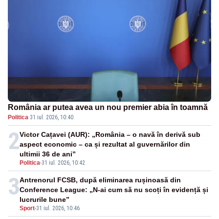
România ar putea avea un nou premier abia în toamnă
Politica
·
31 iul. 2026, 10:40
2
Victor Cațavei (AUR): „România – o navă în derivă sub
aspect economic – ca și rezultat al guvernărilor din
ultimii 36 de ani”
Politica
-
31 iul. 2026, 10:42
3
Antrenorul FCSB, după eliminarea rușinoasă din
Conference League: „N-ai cum să nu scoți în evidență și
lucrurile bune”
Sport
-
31 iul. 2026, 10:46