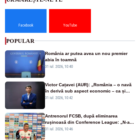
Facebook
YouTube
POPULAR
România ar putea avea un nou premier
abia în toamnă
31 iul. 2026, 10:40
Victor Cațavei (AUR): „România – o navă
în derivă sub aspect economic – ca și
rezultat al guvernărilor din ultimii 36 de
31 iul. 2026, 10:42
ani”
Antrenorul FCSB, după eliminarea
rușinoasă din Conference League: „N-ai
cum să nu scoți în evidență și lucrurile
31 iul. 2026, 10:46
bune”