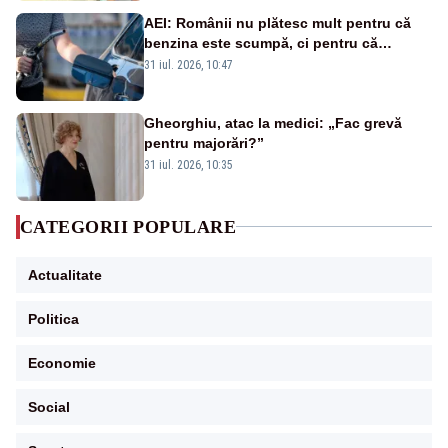
AEI: Românii nu plătesc mult pentru că
benzina este scumpă, ci pentru că
benzina ieftină e taxată scump
31 iul. 2026, 10:47
Gheorghiu, atac la medici: „Fac grevă
pentru majorări?”
31 iul. 2026, 10:35
CATEGORII POPULARE
Actualitate
Politica
Economie
Social