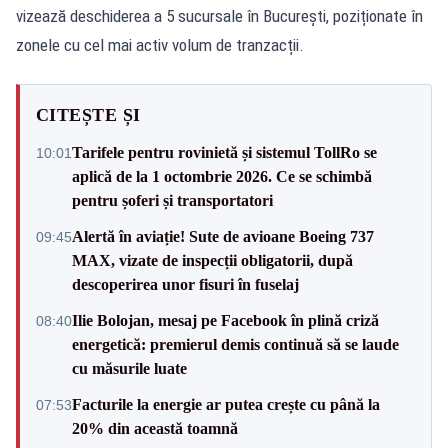
vizează deschiderea a 5 sucursale în București, poziționate în
zonele cu cel mai activ volum de tranzacții.
CITEȘTE ȘI
Tarifele pentru rovinietă și sistemul TollRo se
10:01
aplică de la 1 octombrie 2026. Ce se schimbă
pentru șoferi și transportatori
Alertă în aviație! Sute de avioane Boeing 737
09:45
MAX, vizate de inspecții obligatorii, după
descoperirea unor fisuri în fuselaj
Ilie Bolojan, mesaj pe Facebook în plină criză
08:40
energetică: premierul demis continuă să se laude
cu măsurile luate
Facturile la energie ar putea crește cu până la
07:53
20% din această toamnă