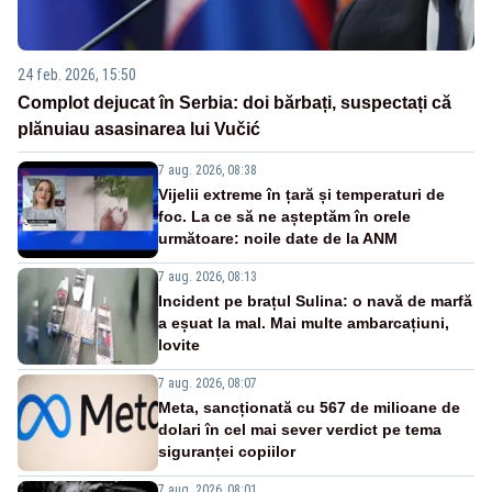
24 feb. 2026, 15:50
Complot dejucat în Serbia: doi bărbați, suspectați că
plănuiau asasinarea lui Vučić
7 aug. 2026, 08:38
Vijelii extreme în țară și temperaturi de
foc. La ce să ne așteptăm în orele
următoare: noile date de la ANM
7 aug. 2026, 08:13
Incident pe brațul Sulina: o navă de marfă
a eșuat la mal. Mai multe ambarcațiuni,
lovite
7 aug. 2026, 08:07
Meta, sancționată cu 567 de milioane de
dolari în cel mai sever verdict pe tema
siguranței copiilor
7 aug. 2026, 08:01