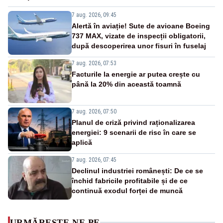
7 aug. 2026, 09:45
Alertă în aviație! Sute de avioane Boeing
737 MAX, vizate de inspecții obligatorii,
după descoperirea unor fisuri în fuselaj
7 aug. 2026, 07:53
Facturile la energie ar putea crește cu
până la 20% din această toamnă
7 aug. 2026, 07:50
Planul de criză privind raționalizarea
energiei: 9 scenarii de risc în care se
aplică
7 aug. 2026, 07:45
Declinul industriei românești: De ce se
închid fabricile profitabile și de ce
continuă exodul forței de muncă
URMĂREȘTE-NE PE