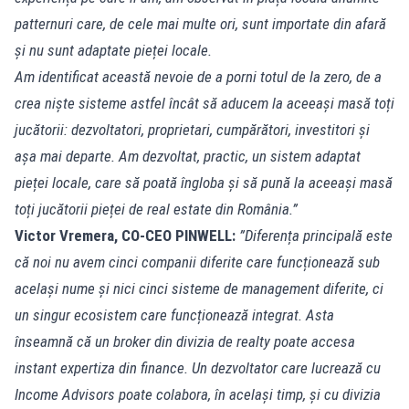
patternuri care, de cele mai multe ori, sunt importate din afară
și nu sunt adaptate pieței locale.
Am identificat această nevoie de a porni totul de la zero, de a
crea niște sisteme astfel încât să aducem la aceeași masă toți
jucătorii: dezvoltatori, proprietari, cumpărători, investitori și
așa mai departe. Am dezvoltat, practic, un sistem adaptat
pieței locale, care să poată îngloba și să pună la aceeași masă
toți jucătorii pieței de real estate din România.”
Victor Vremera, CO-CEO PINWELL:
”Diferența principală este
că noi nu avem cinci companii diferite care funcționează sub
același nume și nici cinci sisteme de management diferite, ci
un singur ecosistem care funcționează integrat. Asta
înseamnă că un broker din divizia de realty poate accesa
instant expertiza din finance. Un dezvoltator care lucrează cu
Income Advisors poate colabora, în același timp, și cu divizia