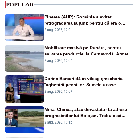
POPULAR
Piperea (AUR): România a evitat
retrogradarea la junk pentru că era o
catastrofă pentru bănci și fondurile de
2 aug. 2026, 10:01
pensii
Mobilizare masivă pe Dunăre, pentru
salvarea producției la Cernavodă. Armata
va detona o stâncă și va devia apa
2 aug. 2026, 10:07
fluviului - IMAGINI AERIENE
Dorina Barcari dă în vileag șmecheria
înghețării pensiilor. Sumele uriașe
pierdute de fiecare român
2 aug. 2026, 10:09
Mihai Chirica, atac devastator la adresa
progresiștilor lui Bolojan: Trebuie să
protejăm și natura, dar nu șținem omaneii
2 aug. 2026, 10:12
în stare permanentă de alertă