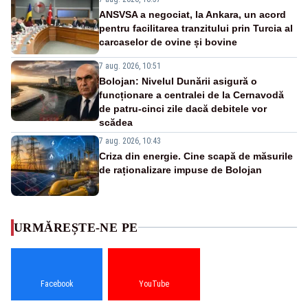
ANSVSA a negociat, la Ankara, un acord
pentru facilitarea tranzitului prin Turcia al
carcaselor de ovine și bovine
7 aug. 2026, 10:51
Bolojan: Nivelul Dunării asigură o
funcționare a centralei de la Cernavodă
de patru-cinci zile dacă debitele vor
scădea
7 aug. 2026, 10:43
Criza din energie. Cine scapă de măsurile
de raționalizare impuse de Bolojan
URMĂREȘTE-NE PE
Facebook
YouTube