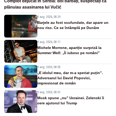
Complot dejucat în Serbia: doi bărbați, suspectați că
plănuiau asasinarea lui Vučić
9 aug. 2026, 08:29
Barjele au fost scufundate, dar apare un
nou risc. Ce se întâmplă pe Dunăre
9 aug. 2026, 08:11
Michele Morrone, apariție surpriză la
Summer Well: „Îi iubesc pe români”
9 aug. 2026, 08:05
„E idolul meu, dar m-a speriat puțin”.
Adversarul lui David Popovici,
impresionat de român
9 aug. 2026, 08:01
Musk spune „nu” Ucrainei. Zelenski îi
cere ajutorul lui Trump