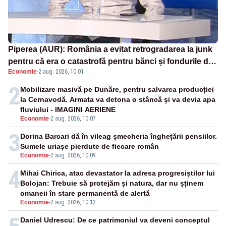
Piperea (AUR): România a evitat retrogradarea la junk
pentru că era o catastrofă pentru bănci și fondurile de
Economie
·
2 aug. 2026, 10:01
pensii
2
Mobilizare masivă pe Dunăre, pentru salvarea producției
la Cernavodă. Armata va detona o stâncă și va devia apa
fluviului - IMAGINI AERIENE
Economie
-
2 aug. 2026, 10:07
3
Dorina Barcari dă în vileag șmecheria înghețării pensiilor.
Sumele uriașe pierdute de fiecare român
Economie
-
2 aug. 2026, 10:09
4
Mihai Chirica, atac devastator la adresa progresiștilor lui
Bolojan: Trebuie să protejăm și natura, dar nu șținem
omaneii în stare permanentă de alertă
Economie
-
2 aug. 2026, 10:12
Daniel Udrescu: De ce patrimoniul va deveni conceptul