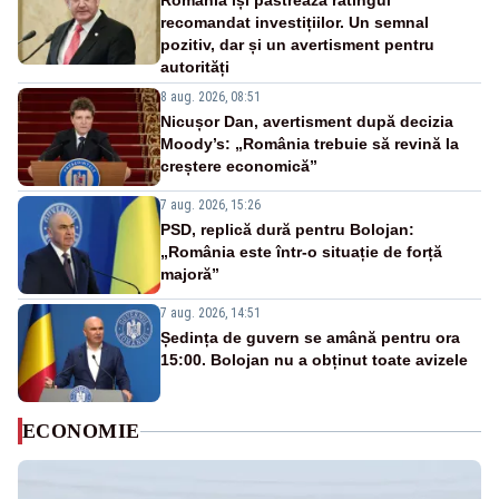
România își păstrează ratingul
recomandat investițiilor. Un semnal
pozitiv, dar și un avertisment pentru
autorități
8 aug. 2026, 08:51
Nicușor Dan, avertisment după decizia
Moody’s: „România trebuie să revină la
creștere economică”
7 aug. 2026, 15:26
PSD, replică dură pentru Bolojan:
„România este într-o situație de forță
majoră”
7 aug. 2026, 14:51
Ședința de guvern se amână pentru ora
15:00. Bolojan nu a obținut toate avizele
ECONOMIE