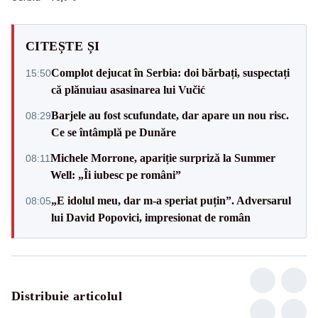
CITEȘTE ȘI
Complot dejucat în Serbia: doi bărbați, suspectați
15:50
că plănuiau asasinarea lui Vučić
Barjele au fost scufundate, dar apare un nou risc.
08:29
Ce se întâmplă pe Dunăre
Michele Morrone, apariție surpriză la Summer
08:11
Well: „Îi iubesc pe români”
„E idolul meu, dar m-a speriat puțin”. Adversarul
08:05
lui David Popovici, impresionat de român
Distribuie articolul