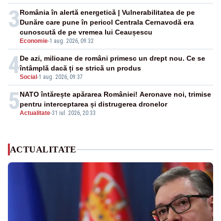
3
România în alertă energetică | Vulnerabilitatea de pe
Dunăre care pune în pericol Centrala Cernavodă era
cunoscută de pe vremea lui Ceaușescu
Economie
-
1 aug. 2026, 09:32
4
De azi, milioane de români primesc un drept nou. Ce se
întâmplă dacă ți se strică un produs
Social
-
1 aug. 2026, 09:37
5
NATO întărește apărarea României! Aeronave noi, trimise
pentru interceptarea și distrugerea dronelor
Actualitate
-
31 iul. 2026, 20:33
ACTUALITATE