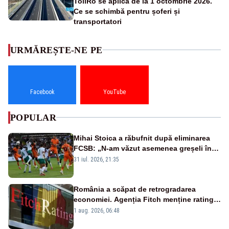
TollRo se aplică de la 1 octombrie 2026.
Ce se schimbă pentru șoferi și
transportatori
URMĂREȘTE-NE PE
Facebook
YouTube
POPULAR
Mihai Stoica a răbufnit după eliminarea
FCSB: „N-am văzut asemenea greșeli în
190 de meciuri europene”
31 iul. 2026, 21:35
România a scăpat de retrogradarea
economiei. Agenția Fitch menține ratingul
„BBB-” cu perspectivă negativă
1 aug. 2026, 06:48