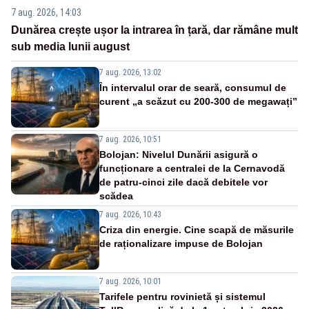
7 aug. 2026, 14:03
Dunărea crește ușor la intrarea în țară, dar rămâne mult
sub media lunii august
7 aug. 2026, 13:02
În intervalul orar de seară, consumul de
curent „a scăzut cu 200-300 de megawați”
7 aug. 2026, 10:51
Bolojan: Nivelul Dunării asigură o
funcționare a centralei de la Cernavodă
de patru-cinci zile dacă debitele vor
scădea
7 aug. 2026, 10:43
Criza din energie. Cine scapă de măsurile
de raționalizare impuse de Bolojan
7 aug. 2026, 10:01
Tarifele pentru rovinietă și sistemul