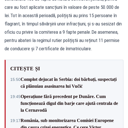
care au fost aplicate sancțiuni în valoare de peste 50.000 de
lei.Tot în această perioadă, polițiștii au prins 15 persoane în
flagrant, în timpul săvârșirii unor infracțiuni, și s-au sesizat din
oficiu cu privire la comiterea a 9 fapte penale.De asemenea,
pentru abateri la regimul rutier polițiștii au reținut 11 permise
de conducere și 7 certificate de înmatriculare.
CITEȘTE ȘI
Complot dejucat în Serbia: doi bărbați, suspectați
15:50
că plănuiau asasinarea lui Vučić
Operațiune fără precedent pe Dunăre. Cum
19:45
funcționează digul din barje care ajută centrala de
la Cernavodă
România, sub monitorizarea Comisiei Europene
19:17
din cauza crizei energetice. Ce cere Victor