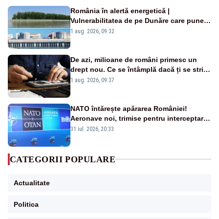
România în alertă energetică |
Vulnerabilitatea de pe Dunăre care pune
în pericol Centrala Cernavodă era
1 aug. 2026, 09:32
cunoscută de pe vremea lui Ceaușescu
De azi, milioane de români primesc un
drept nou. Ce se întâmplă dacă ți se strică
un produs
1 aug. 2026, 09:37
NATO întărește apărarea României!
Aeronave noi, trimise pentru interceptarea
și distrugerea dronelor
31 iul. 2026, 20:33
CATEGORII POPULARE
Actualitate
Politica