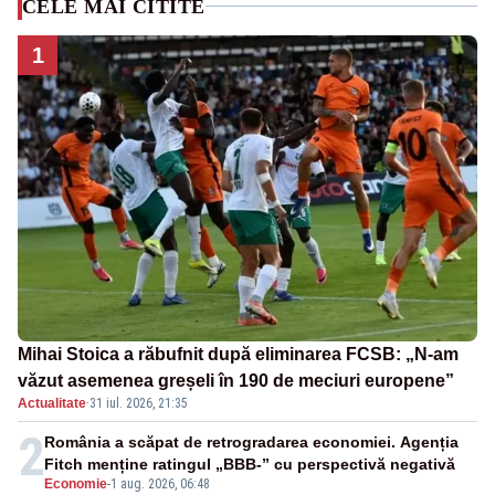
CELE MAI CITITE
1
Mihai Stoica a răbufnit după eliminarea FCSB: „N-am
văzut asemenea greșeli în 190 de meciuri europene”
Actualitate
·
31 iul. 2026, 21:35
2
România a scăpat de retrogradarea economiei. Agenția
Fitch menține ratingul „BBB-” cu perspectivă negativă
Economie
-
1 aug. 2026, 06:48