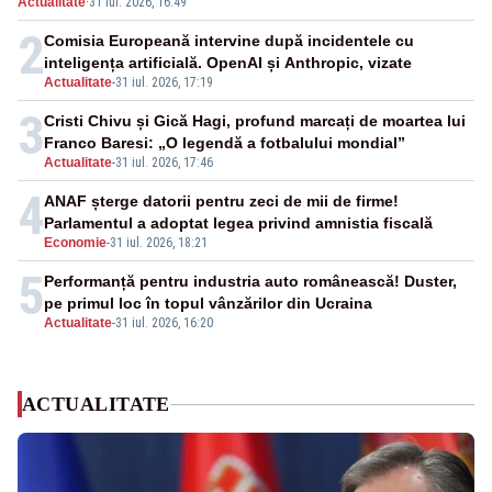
Actualitate
·
31 iul. 2026, 16:49
2
Comisia Europeană intervine după incidentele cu
inteligența artificială. OpenAI și Anthropic, vizate
Actualitate
-
31 iul. 2026, 17:19
3
Cristi Chivu și Gică Hagi, profund marcați de moartea lui
Franco Baresi: „O legendă a fotbalului mondial”
Actualitate
-
31 iul. 2026, 17:46
4
ANAF șterge datorii pentru zeci de mii de firme!
Parlamentul a adoptat legea privind amnistia fiscală
Economie
-
31 iul. 2026, 18:21
5
Performanță pentru industria auto românească! Duster,
pe primul loc în topul vânzărilor din Ucraina
Actualitate
-
31 iul. 2026, 16:20
ACTUALITATE