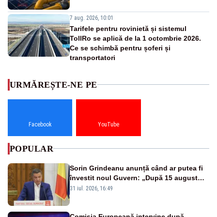
7 aug. 2026, 10:01
Tarifele pentru rovinietă și sistemul
TollRo se aplică de la 1 octombrie 2026.
Ce se schimbă pentru șoferi și
transportatori
URMĂREȘTE-NE PE
Facebook
YouTube
POPULAR
Sorin Grindeanu anunță când ar putea fi
învestit noul Guvern: „După 15 august
sunt șanse mai mari”
31 iul. 2026, 16:49
Comisia Europeană intervine după