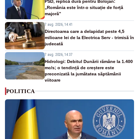
PSD, replică dură pentru Bolojan:
„România este într-o situație de forță
majoră”
7 aug. 2026, 14:41
Directoarea care a delapidat peste 4,5
milioane lei de la Electrica Serv - trimisă în
judecată
7 aug. 2026, 14:37
Hidrologi: Debitul Dunării rămâne la 1.400
mc/s; o tendință de creștere este
preconizată la jumătatea săptămânii
viitoare
POLITICA