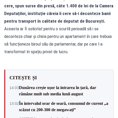
cere, spun surse din presă, câte 1.400 de lei de la Camera
Deputaților, instituție căreia îi cere să-i deconteze banii
pentru transport în calitate de deputat de București.
Aceasta ar fi solicitat pentru o scurtă perioadă să i se
deconteze chiar și chiria pentru un apartament în care trebuia
să funcționeze biroul său de parlamentar, dar pe care l-a
transformat în spațiu privat de lucru.
CITEȘTE ȘI
Dunărea crește ușor la intrarea în țară, dar
14:03
rămâne mult sub media lunii august
În intervalul orar de seară, consumul de curent „a
13:02
scăzut cu 200-300 de megawați”