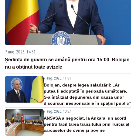
7 aug. 2026, 14:51
Ședința de guvern se amână pentru ora 15:00. Bolojan
nu a obținut toate avizele
7 aug. 2026, 11:51
Bolojan, despre legea salarizării: „Ar
putea fi adoptată în perioada următoare.
S-a întârziat depunerea din cauza unor
discursuri iresponsabile în spaţiul public”
7 aug. 2026, 10:57
ANSVSA a negociat, la Ankara, un acord
pentru facilitarea tranzitului prin Turcia al
carcaselor de ovine și bovine