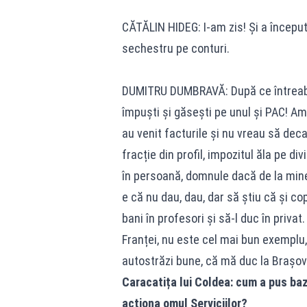
CĂTĂLIN HIDEG: I-am zis! Și a început 
sechestru pe conturi.
DUMITRU DUMBRAVĂ: După ce întreabă d
împuști și găsești pe unul și PAC! Am 
au venit facturile și nu vreau să deca
fracție din profil, impozitul ăla pe d
în persoană, domnule dacă de la mine
e că nu dau, dau, dar să știu că și co
bani în profesori și să-l duc în privat
Franței, nu este cel mai bun exemplu,
autostrăzi bune, că mă duc la Brașov ș
Caracatița lui Coldea: cum a pus baz
acționa omul Serviciilor?