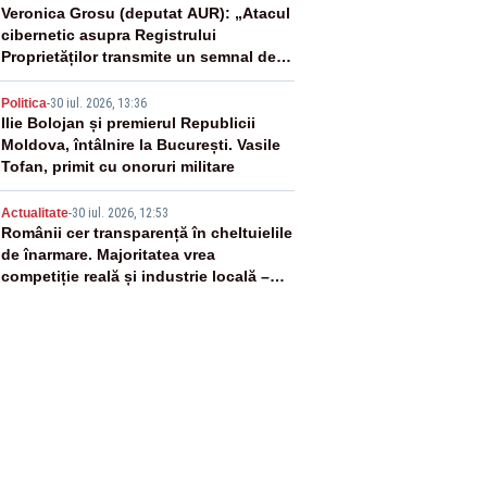
3
Veronica Grosu (deputat AUR): „Atacul
cibernetic asupra Registrului
Proprietăților transmite un semnal de
neîncredere investitorilor”
4
Politica
-
30 iul. 2026, 13:36
Ilie Bolojan și premierul Republicii
Moldova, întâlnire la București. Vasile
Tofan, primit cu onoruri militare
5
Actualitate
-
30 iul. 2026, 12:53
Românii cer transparență în cheltuielile
de înarmare. Majoritatea vrea
competiție reală și industrie locală –
SONDAJ