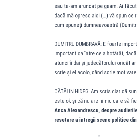
sau te-am aruncat pe geam. Ai făcut 
dacă mă opresc aici (...) vă spun ce
cum spuneți dumneavoastră (Dumitru
DUMITRU DUMBRAVĂ: E foarte importan
important ca între ce a hotărât, dacă
atunci îi dai și judecătorului oricât ar
scrie și el acolo, când scrie motivare
CĂTĂLIN HIDEG: Am scris clar că sunt
este ok și că nu are nimic care să fie
Anca Alexandrescu, despre audierile
resetare a întregii scene politice di