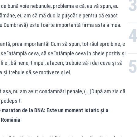
de bună voie nebunule, problema e că, eu vă spun, eu
 rămâne, eu am să mă duc la pușcărie pentru că exact
 Dumbravă) este foarte importantă firma asta a mea.
tă, prea importantă! Cum să spun, tot răul spre bine, e
 se întâmplă ceva, să se întâmple ceva în cheie pozitiv și
 fi el, bă nene, timpul, afaceri, trebuie să-i dai ceva și să
a și trebuie să se motiveze și el.
 așa, nu am avut condamnări penale, (...)După am zis că
 pedepsit.
 maraton de la DNA: Este un moment istoric și o
n România