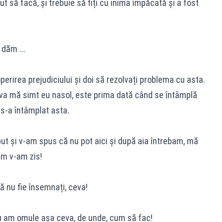
ă facă, și trebuie să fiți cu inima împăcată și a fost
dăm ...
rea prejudiciului și doi să rezolvați problema cu asta.
va mă simt eu nasol, este prima dată când se întâmplă
 s-a întâmplat asta.
ut și v-am spus că nu pot aici și după aia întrebam, mă
m v-am zis!
nu fie însemnați, ceva!
u am omule așa ceva, de unde, cum să fac!