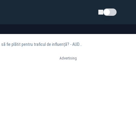
Schimba tema
Noi înregistrări bombă la Culisele Statului Paralel! Cum voia generalul Dumitru Dumbravă să fie plătit pentru traficul de influență? - AUDIO
Advertising