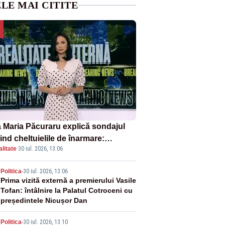
LE MAI CITITE
 Maria Păcuraru explică sondajul
ind cheltuielile de înarmare:
litate
·
30 iul. 2026, 13:06
nii cer transparență în achiziții și
chilibru între partenerii externi
2
Politica
-
30 iul. 2026, 13:06
Prima vizită externă a premierului Vasile
Tofan: întâlnire la Palatul Cotroceni cu
președintele Nicușor Dan
Politica
-
30 iul. 2026, 13:10