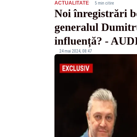
·
ACTUALITATE
5 min citire
Noi înregistrări 
generalul Dumitru
influență? - AUD
24 mai 2024, 08:47