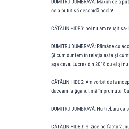
DUMITRU DUMBRAVĂ: Maxim ce a putut s
ce a putut să deschidă acolo!
CĂTĂLIN HIDEG: noi nu am reușit să-i 
DUMITRU DUMBRAVĂ: Rămâne cu acoperi
Și cum suntem în relația asta și cum
așa ceva. Lucrez din 2018 cu el și nu
CĂTĂLIN HIDEG: Am vorbit de la încep
duceam la țiganul, mă împrumuta! Cu
DUMITRU DUMBRAVĂ: Nu trebuia ca să 
CĂTĂLIN HIDEG: Și zice pe factură, n