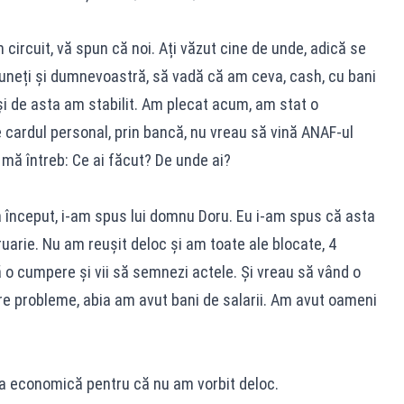
ircuit, vă spun că noi. Ați văzut cine de unde, adică se
puneți și dumnevoastră, să vadă că am ceva, cash, cu bani
 și de asta am stabilit. Am plecat acum, am stat o
 cardul personal, prin bancă, nu vreau să vină ANAF-ul
mă întreb: Ce ai făcut? De unde ai?
a început, i-am spus lui domnu Doru. Eu i-am spus că asta
ruarie. Nu am reușit deloc și am toate ale blocate, 4
să o cumpere și vii să semnezi actele. Și vreau să vând o
re probleme, abia am avut bani de salarii. Am avut oameni
 economică pentru că nu am vorbit deloc.