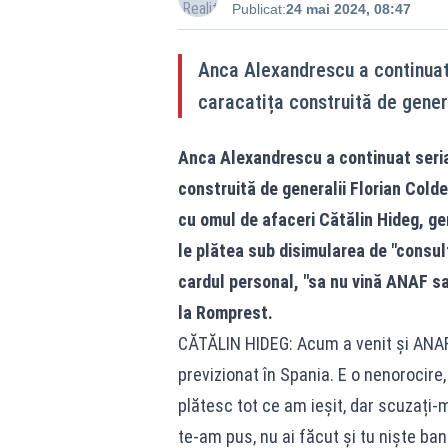
Publicat:
24 mai 2024, 08:47
Anca Alexandrescu a continuat
caracatița construită de gener
Anca Alexandrescu a continuat seria
construită de generalii Florian Cold
cu omul de afaceri Cătălin Hideg, g
le plătea sub disimularea de "consult
cardul personal, "sa nu vină ANAF sa
la Romprest.
CĂTĂLIN HIDEG: Acum a venit și ANAF-u
previzionat în Spania. E o nenorocire
plătesc tot ce am ieșit, dar scuzați-
te-am pus, nu ai făcut și tu niște ban