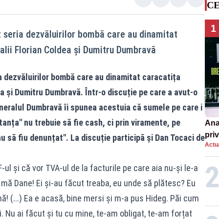
CE
1
 seria dezvăluirilor bombă care au dinamitat
alii Florian Coldea și Dumitru Dumbravă
 dezvăluirilor bombă care au dinamitat caracatița
ea și Dumitru Dumbravă. Într-o discuție pe care a avut-o
eneralul Dumbravă îi spunea acestuia că sumele pe care i
anța" nu trebuie să fie cash, ci prin viramente, pe
Ana
priv
u să fiu denunțat". La discuție participă și Dan Tocaci de
Actua
Româ
un e
l și că vor TVA-ul de la facturile pe care aia nu-și le-a
, mă Dane! Ei și-au făcut treaba, eu unde să plătesc? Eu
mă! (...) Ea e acasă, bine mersi și m-a pus Hideg. Păi cum
i. Nu ai făcut și tu cu mine, te-am obligat, te-am forțat