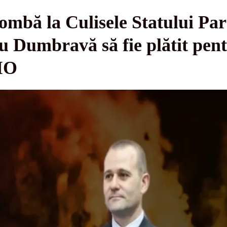
bombă la Culisele Statului Pa
 Dumbravă să fie plătit pent
IO