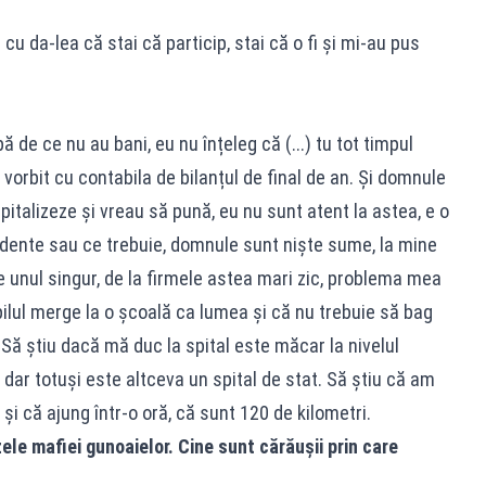
cu da-lea că stai că particip, stai că o fi și mi-au pus
e ce nu au bani, eu nu înțeleg că (...) tu tot timpul
vorbit cu contabila de bilanțul de final de an. Și domnule
pitalizeze și vreau să pună, eu nu sunt atent la astea, e o
ividente sau ce trebuie, domnule sunt niște sume, la mine
 unul singur, de la firmele astea mari zic, problema mea
pilul merge la o școală ca lumea și că nu trebuie să bag
. Să știu dacă mă duc la spital este măcar la nivelul
 dar totuși este altceva un spital de stat. Să știu că am
i că ajung într-o oră, că sunt 120 de kilometri.
ele mafiei gunoaielor. Cine sunt cărăușii prin care