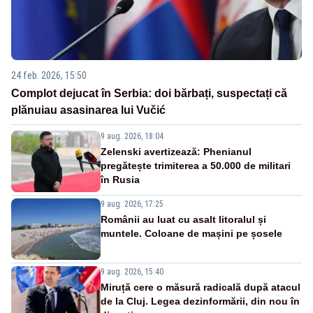
24 feb. 2026, 15:50
Complot dejucat în Serbia: doi bărbați, suspectați că
plănuiau asasinarea lui Vučić
9 aug. 2026, 18:04
Zelenski avertizează: Phenianul
pregătește trimiterea a 50.000 de militari
în Rusia
9 aug. 2026, 17:25
Românii au luat cu asalt litoralul și
muntele. Coloane de mașini pe șosele
9 aug. 2026, 15:40
Miruță cere o măsură radicală după atacul
de la Cluj. Legea dezinformării, din nou în