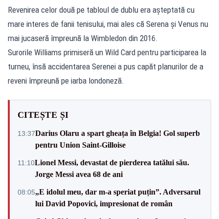
Revenirea celor două pe tabloul de dublu era așteptată cu
mare interes de fanii tenisului, mai ales că Serena și Venus nu
mai jucaseră împreună la Wimbledon din 2016.
Surorile Williams primiseră un Wild Card pentru participarea la
turneu, însă accidentarea Serenei a pus capăt planurilor de a
reveni împreună pe iarba londoneză.
CITEȘTE ȘI
Darius Olaru a spart gheața în Belgia! Gol superb
13:37
pentru Union Saint-Gilloise
Lionel Messi, devastat de pierderea tatălui său.
11:10
Jorge Messi avea 68 de ani
„E idolul meu, dar m-a speriat puțin”. Adversarul
08:05
lui David Popovici, impresionat de român