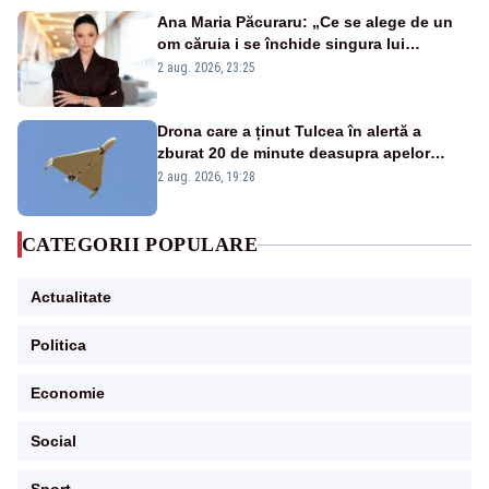
Ana Maria Păcuraru: „Ce se alege de un
om căruia i se închide singura lui
portiță?”
2 aug. 2026, 23:25
Drona care a ținut Tulcea în alertă a
zburat 20 de minute deasupra apelor
României. Au fost ridicate două F-16
2 aug. 2026, 19:28
CATEGORII POPULARE
Actualitate
Politica
Economie
Social