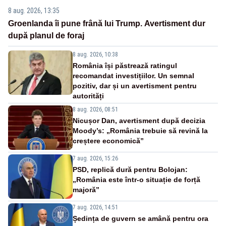
8 aug. 2026, 13:35
Groenlanda îi pune frână lui Trump. Avertisment dur
după planul de foraj
8 aug. 2026, 10:38
România își păstrează ratingul
recomandat investițiilor. Un semnal
pozitiv, dar și un avertisment pentru
autorități
8 aug. 2026, 08:51
Nicușor Dan, avertisment după decizia
Moody’s: „România trebuie să revină la
creștere economică”
7 aug. 2026, 15:26
PSD, replică dură pentru Bolojan:
„România este într-o situație de forță
majoră”
7 aug. 2026, 14:51
Ședința de guvern se amână pentru ora