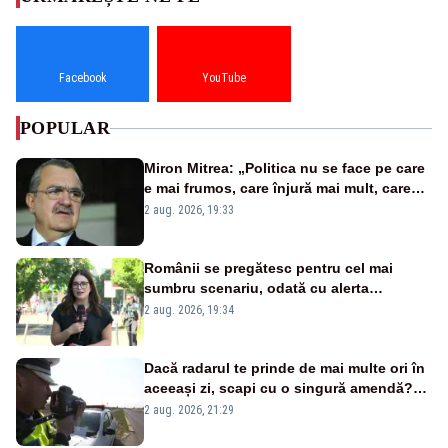
Facebook
YouTube
POPULAR
Miron Mitrea: „Politica nu se face pe care
e mai frumos, care înjură mai mult, care
țipă mai tare, ci pe proiecte”
2 aug. 2026, 19:33
Românii se pregătesc pentru cel mai
sumbru scenariu, odată cu alerta
energetică
2 aug. 2026, 19:34
Dacă radarul te prinde de mai multe ori în
aceeași zi, scapi cu o singură amendă?
Ce spune legea
2 aug. 2026, 21:29