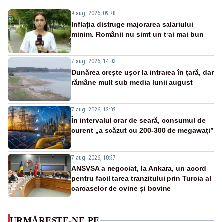
9 aug. 2026, 09:28
Inflația distruge majorarea salariului
minim. Românii nu simt un trai mai bun
7 aug. 2026, 14:03
Dunărea crește ușor la intrarea în țară, dar
rămâne mult sub media lunii august
7 aug. 2026, 13:02
În intervalul orar de seară, consumul de
curent „a scăzut cu 200-300 de megawați”
7 aug. 2026, 10:57
ANSVSA a negociat, la Ankara, un acord
pentru facilitarea tranzitului prin Turcia al
carcaselor de ovine și bovine
URMĂREȘTE-NE PE