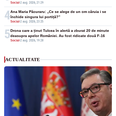
Social
-
2 aug. 2026, 21:29
4
Ana Maria Păcuraru: „Ce se alege de un om căruia i se
închide singura lui portiță?”
Social
-
2 aug. 2026, 23:25
5
Drona care a ținut Tulcea în alertă a zburat 20 de minute
deasupra apelor României. Au fost ridicate două F-16
Social
-
2 aug. 2026, 19:28
ACTUALITATE