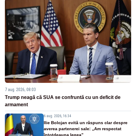
7 aug. 2026, 08:03
Trump neagă că SUA se confruntă cu un deficit de
armament
6 aug. 2026, 16:34
Ilie Bolojan evită un răspuns clar despre
averea partenerei sale: „Am respectat
întotdeauna legea”