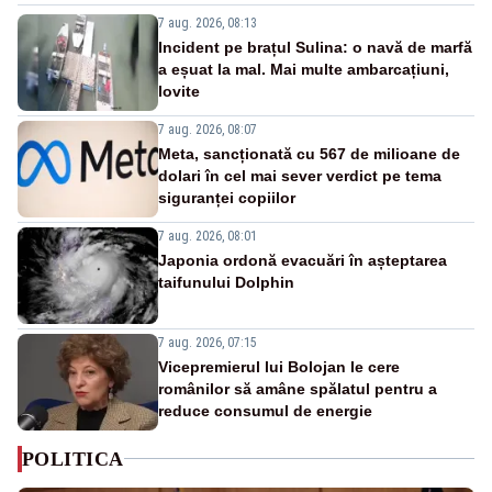
7 aug. 2026, 08:13
Incident pe brațul Sulina: o navă de marfă
a eșuat la mal. Mai multe ambarcațiuni,
lovite
7 aug. 2026, 08:07
Meta, sancționată cu 567 de milioane de
dolari în cel mai sever verdict pe tema
siguranței copiilor
7 aug. 2026, 08:01
Japonia ordonă evacuări în așteptarea
taifunului Dolphin
7 aug. 2026, 07:15
Vicepremierul lui Bolojan le cere
românilor să amâne spălatul pentru a
reduce consumul de energie
POLITICA