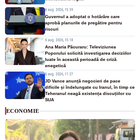
6 aug. 2026, 15:39
Guvernul a adoptat o hotărâre care
aprobă planurile de pregătire pentru
riscuri
6 aug. 2026, 15:18
Ana Maria Păcuraru: Televiziunea
Poporului solicită investigarea deciziilor
luate în această perioadă de criză
enegetică
6 aug. 2026, 11:27
JD Vance anunță negocieri de pace
dificile și îndelungate cu Iranul, în timp ce
Teheranul neagă existența discuțiilor cu
SUA
ECONOMIE