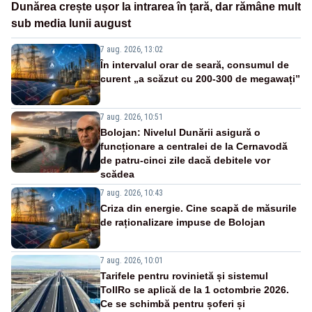
Dunărea crește ușor la intrarea în țară, dar rămâne mult
sub media lunii august
7 aug. 2026, 13:02
În intervalul orar de seară, consumul de
curent „a scăzut cu 200-300 de megawați”
7 aug. 2026, 10:51
Bolojan: Nivelul Dunării asigură o
funcționare a centralei de la Cernavodă
de patru-cinci zile dacă debitele vor
scădea
7 aug. 2026, 10:43
Criza din energie. Cine scapă de măsurile
de raționalizare impuse de Bolojan
7 aug. 2026, 10:01
Tarifele pentru rovinietă și sistemul
TollRo se aplică de la 1 octombrie 2026.
Ce se schimbă pentru șoferi și