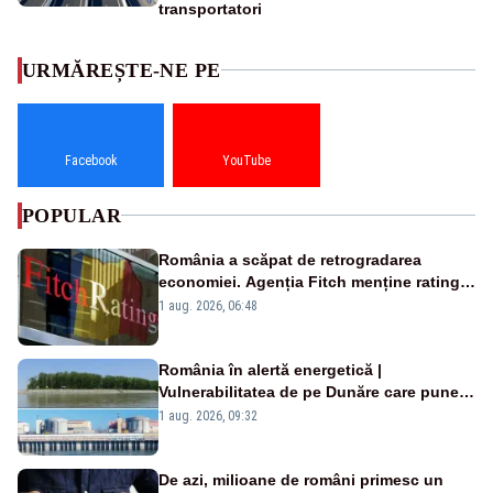
transportatori
URMĂREȘTE-NE PE
Facebook
YouTube
POPULAR
România a scăpat de retrogradarea
economiei. Agenția Fitch menține ratingul
„BBB-” cu perspectivă negativă
1 aug. 2026, 06:48
România în alertă energetică |
Vulnerabilitatea de pe Dunăre care pune
în pericol Centrala Cernavodă era
1 aug. 2026, 09:32
cunoscută de pe vremea lui Ceaușescu
De azi, milioane de români primesc un