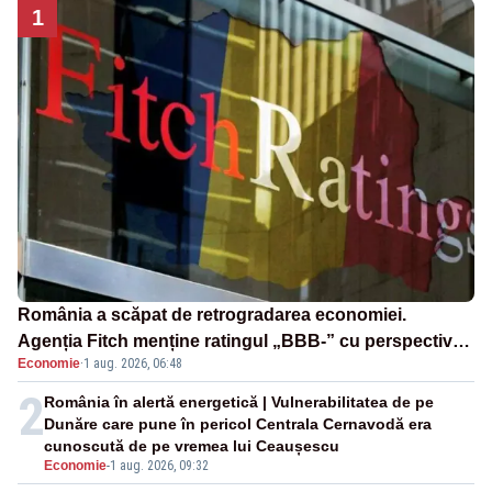
1
România a scăpat de retrogradarea economiei.
Agenția Fitch menține ratingul „BBB-” cu perspectivă
Economie
·
1 aug. 2026, 06:48
negativă
2
România în alertă energetică | Vulnerabilitatea de pe
Dunăre care pune în pericol Centrala Cernavodă era
cunoscută de pe vremea lui Ceaușescu
Economie
-
1 aug. 2026, 09:32