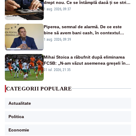
drept nou. Ce se întâmplă dacă ți se strică
un produs
1 aug. 2026, 09:37
Piperea, semnal de alarmă. De ce este
bine să avem bani cash, în contextul
alertei energetice?
1 aug. 2026, 09:39
Mihai Stoica a răbufnit după eliminarea
FCSB: „N-am văzut asemenea greșeli în
190 de meciuri europene”
31 iul. 2026, 21:35
CATEGORII POPULARE
Actualitate
Politica
Economie