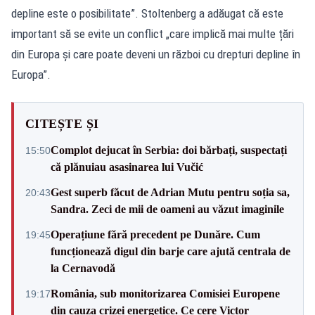
depline este o posibilitate”. Stoltenberg a adăugat că este
important să se evite un conflict „care implică mai multe țări
din Europa și care poate deveni un război cu drepturi depline în
Europa”.
CITEȘTE ȘI
Complot dejucat în Serbia: doi bărbați, suspectați
15:50
că plănuiau asasinarea lui Vučić
Gest superb făcut de Adrian Mutu pentru soția sa,
20:43
Sandra. Zeci de mii de oameni au văzut imaginile
Operațiune fără precedent pe Dunăre. Cum
19:45
funcționează digul din barje care ajută centrala de
la Cernavodă
România, sub monitorizarea Comisiei Europene
19:17
din cauza crizei energetice. Ce cere Victor