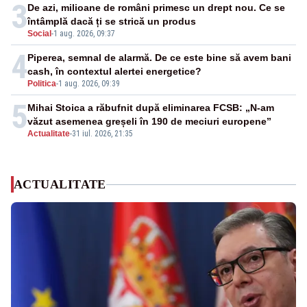
3
De azi, milioane de români primesc un drept nou. Ce se
întâmplă dacă ți se strică un produs
Social
-
1 aug. 2026, 09:37
4
Piperea, semnal de alarmă. De ce este bine să avem bani
cash, în contextul alertei energetice?
Politica
-
1 aug. 2026, 09:39
5
Mihai Stoica a răbufnit după eliminarea FCSB: „N-am
văzut asemenea greșeli în 190 de meciuri europene”
Actualitate
-
31 iul. 2026, 21:35
ACTUALITATE