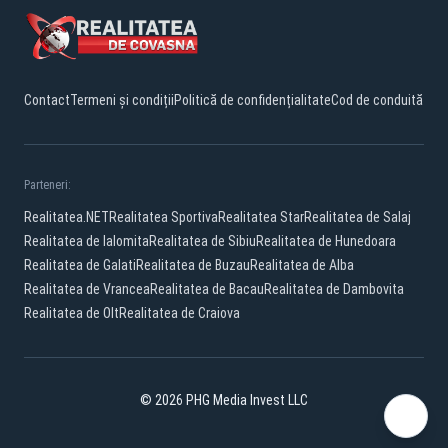
Contact
Termeni și condiții
Politică de confidențialitate
Cod de conduită
Parteneri:
Realitatea.NET
Realitatea Sportiva
Realitatea Star
Realitatea de Salaj
Realitatea de Ialomita
Realitatea de Sibiu
Realitatea de Hunedoara
Realitatea de Galati
Realitatea de Buzau
Realitatea de Alba
Realitatea de Vrancea
Realitatea de Bacau
Realitatea de Dambovita
Realitatea de Olt
Realitatea de Craiova
© 2026 PHG Media Invest LLC
Facebook
YouTube