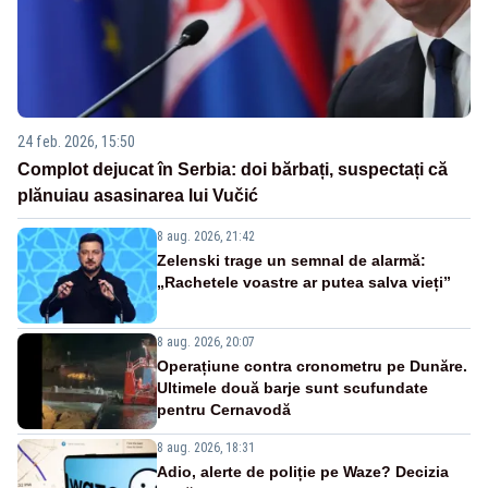
24 feb. 2026, 15:50
Complot dejucat în Serbia: doi bărbați, suspectați că
plănuiau asasinarea lui Vučić
8 aug. 2026, 21:42
Zelenski trage un semnal de alarmă:
„Rachetele voastre ar putea salva vieți”
8 aug. 2026, 20:07
Operațiune contra cronometru pe Dunăre.
Ultimele două barje sunt scufundate
pentru Cernavodă
8 aug. 2026, 18:31
Adio, alerte de poliție pe Waze? Decizia