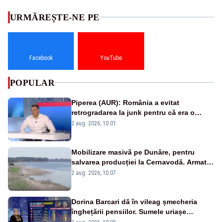
URMĂREȘTE-NE PE
Facebook
YouTube
POPULAR
Piperea (AUR): România a evitat
retrogradarea la junk pentru că era o
catastrofă pentru bănci și fondurile de
2 aug. 2026, 10:01
pensii
Mobilizare masivă pe Dunăre, pentru
salvarea producției la Cernavodă. Armata
va detona o stâncă și va devia apa
2 aug. 2026, 10:07
fluviului - IMAGINI AERIENE
Dorina Barcari dă în vileag șmecheria
înghețării pensiilor. Sumele uriașe
pierdute de fiecare român