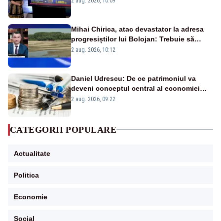
2 aug. 2026, 10:09
Mihai Chirica, atac devastator la adresa
progresiștilor lui Bolojan: Trebuie să
protejăm și natura, dar nu șținem omaneii
2 aug. 2026, 10:12
în stare permanentă de alertă
Daniel Udrescu: De ce patrimoniul va
deveni conceptul central al economiei
viitoare?
2 aug. 2026, 09:22
CATEGORII POPULARE
Actualitate
Politica
Economie
Social