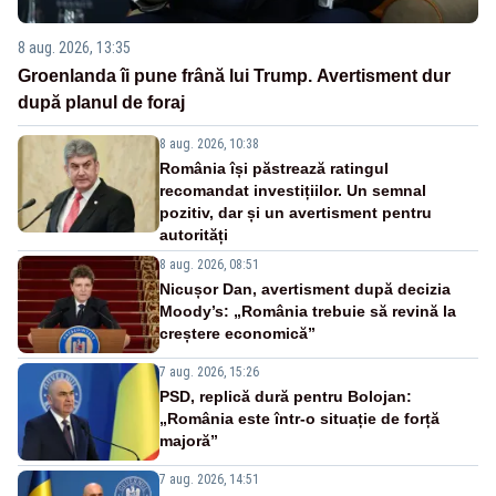
8 aug. 2026, 13:35
Groenlanda îi pune frână lui Trump. Avertisment dur
după planul de foraj
8 aug. 2026, 10:38
România își păstrează ratingul
recomandat investițiilor. Un semnal
pozitiv, dar și un avertisment pentru
autorități
8 aug. 2026, 08:51
Nicușor Dan, avertisment după decizia
Moody’s: „România trebuie să revină la
creștere economică”
7 aug. 2026, 15:26
PSD, replică dură pentru Bolojan:
„România este într-o situație de forță
majoră”
7 aug. 2026, 14:51