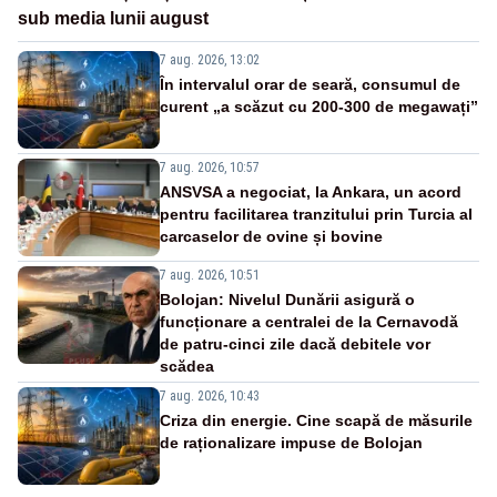
sub media lunii august
7 aug. 2026, 13:02
În intervalul orar de seară, consumul de
curent „a scăzut cu 200-300 de megawați”
7 aug. 2026, 10:57
ANSVSA a negociat, la Ankara, un acord
pentru facilitarea tranzitului prin Turcia al
carcaselor de ovine și bovine
7 aug. 2026, 10:51
Bolojan: Nivelul Dunării asigură o
funcționare a centralei de la Cernavodă
de patru-cinci zile dacă debitele vor
scădea
7 aug. 2026, 10:43
Criza din energie. Cine scapă de măsurile
de raționalizare impuse de Bolojan