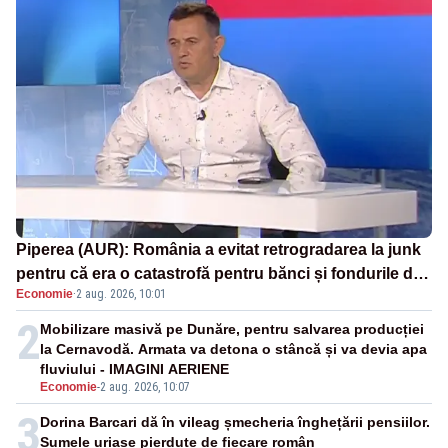
Piperea (AUR): România a evitat retrogradarea la junk
pentru că era o catastrofă pentru bănci și fondurile de
Economie
·
2 aug. 2026, 10:01
pensii
2
Mobilizare masivă pe Dunăre, pentru salvarea producției
la Cernavodă. Armata va detona o stâncă și va devia apa
fluviului - IMAGINI AERIENE
Economie
-
2 aug. 2026, 10:07
3
Dorina Barcari dă în vileag șmecheria înghețării pensiilor.
Sumele uriașe pierdute de fiecare român