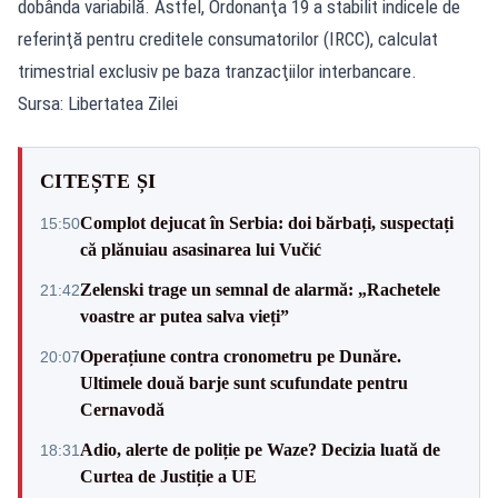
dobânda variabilă. Astfel, Ordonanţa 19 a stabilit indicele de
referinţă pentru creditele consumatorilor (IRCC), calculat
trimestrial exclusiv pe baza tranzacţiilor interbancare.
Sursa: Libertatea Zilei
CITEȘTE ȘI
Complot dejucat în Serbia: doi bărbați, suspectați
15:50
că plănuiau asasinarea lui Vučić
Zelenski trage un semnal de alarmă: „Rachetele
21:42
voastre ar putea salva vieți”
Operațiune contra cronometru pe Dunăre.
20:07
Ultimele două barje sunt scufundate pentru
Cernavodă
Adio, alerte de poliție pe Waze? Decizia luată de
18:31
Curtea de Justiție a UE