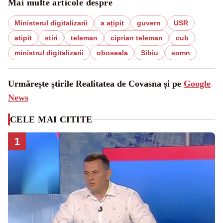
Mai multe articole despre
Ministerul digitalizarii
a ațipit
guvern
USR
atipit
stiri
teleman
ciprian teleman
cub
ministrul digitalizarii
oboseala
Sibiu
somn
Urmărește știrile Realitatea de Covasna și pe
Google
News
CELE MAI CITITE
1