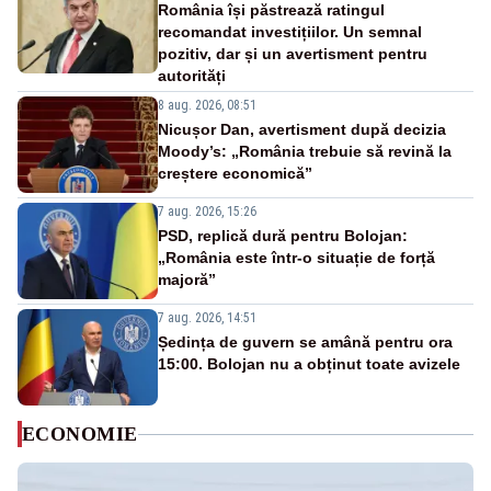
România își păstrează ratingul
recomandat investițiilor. Un semnal
pozitiv, dar și un avertisment pentru
autorități
8 aug. 2026, 08:51
Nicușor Dan, avertisment după decizia
Moody’s: „România trebuie să revină la
creștere economică”
7 aug. 2026, 15:26
PSD, replică dură pentru Bolojan:
„România este într-o situație de forță
majoră”
7 aug. 2026, 14:51
Ședința de guvern se amână pentru ora
15:00. Bolojan nu a obținut toate avizele
ECONOMIE