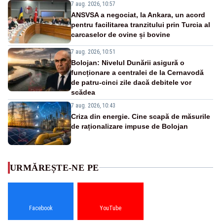
7 aug. 2026, 10:57
ANSVSA a negociat, la Ankara, un acord
pentru facilitarea tranzitului prin Turcia al
carcaselor de ovine și bovine
7 aug. 2026, 10:51
Bolojan: Nivelul Dunării asigură o
funcționare a centralei de la Cernavodă
de patru-cinci zile dacă debitele vor
scădea
7 aug. 2026, 10:43
Criza din energie. Cine scapă de măsurile
de raționalizare impuse de Bolojan
URMĂREȘTE-NE PE
Facebook
YouTube