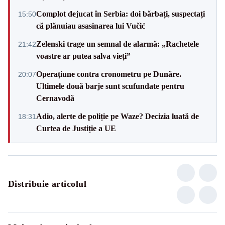
Complot dejucat în Serbia: doi bărbați, suspectați
15:50
că plănuiau asasinarea lui Vučić
Zelenski trage un semnal de alarmă: „Rachetele
21:42
voastre ar putea salva vieți”
Operațiune contra cronometru pe Dunăre.
20:07
Ultimele două barje sunt scufundate pentru
Cernavodă
Adio, alerte de poliție pe Waze? Decizia luată de
18:31
Curtea de Justiție a UE
Distribuie articolul