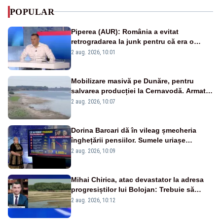
POPULAR
Piperea (AUR): România a evitat
retrogradarea la junk pentru că era o
catastrofă pentru bănci și fondurile de
2 aug. 2026, 10:01
pensii
Mobilizare masivă pe Dunăre, pentru
salvarea producției la Cernavodă. Armata
va detona o stâncă și va devia apa
2 aug. 2026, 10:07
fluviului - IMAGINI AERIENE
Dorina Barcari dă în vileag șmecheria
înghețării pensiilor. Sumele uriașe
pierdute de fiecare român
2 aug. 2026, 10:09
Mihai Chirica, atac devastator la adresa
progresiștilor lui Bolojan: Trebuie să
protejăm și natura, dar nu șținem omaneii
2 aug. 2026, 10:12
în stare permanentă de alertă