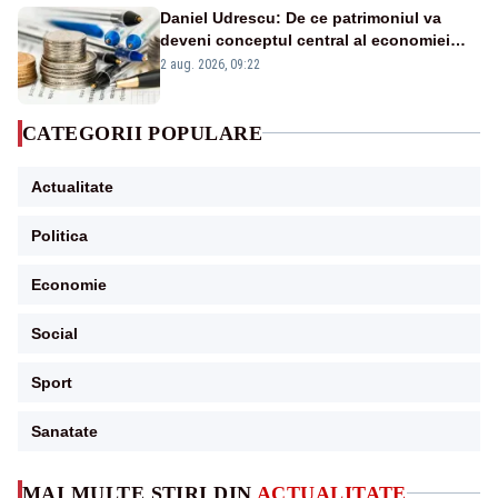
Daniel Udrescu: De ce patrimoniul va
deveni conceptul central al economiei
viitoare?
2 aug. 2026, 09:22
CATEGORII POPULARE
Actualitate
Politica
Economie
Social
Sport
Sanatate
MAI MULTE ȘTIRI DIN
ACTUALITATE