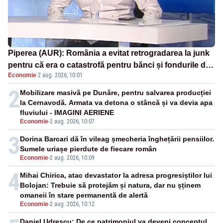
Piperea (AUR): România a evitat retrogradarea la junk
pentru că era o catastrofă pentru bănci și fondurile de
Economie
·
2 aug. 2026, 10:01
pensii
2
Mobilizare masivă pe Dunăre, pentru salvarea producției
la Cernavodă. Armata va detona o stâncă și va devia apa
fluviului - IMAGINI AERIENE
Economie
-
2 aug. 2026, 10:07
3
Dorina Barcari dă în vileag șmecheria înghețării pensiilor.
Sumele uriașe pierdute de fiecare român
Economie
-
2 aug. 2026, 10:09
4
Mihai Chirica, atac devastator la adresa progresiștilor lui
Bolojan: Trebuie să protejăm și natura, dar nu șținem
omaneii în stare permanentă de alertă
Economie
-
2 aug. 2026, 10:12
Daniel Udrescu: De ce patrimoniul va deveni conceptul