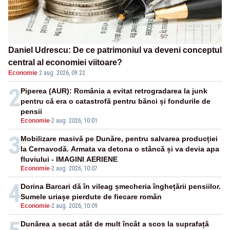
Daniel Udrescu: De ce patrimoniul va deveni conceptul
central al economiei viitoare?
Economie
·
2 aug. 2026, 09:22
2
Piperea (AUR): România a evitat retrogradarea la junk
pentru că era o catastrofă pentru bănci și fondurile de
pensii
Economie
-
2 aug. 2026, 10:01
3
Mobilizare masivă pe Dunăre, pentru salvarea producției
la Cernavodă. Armata va detona o stâncă și va devia apa
fluviului - IMAGINI AERIENE
Economie
-
2 aug. 2026, 10:07
4
Dorina Barcari dă în vileag șmecheria înghețării pensiilor.
Sumele uriașe pierdute de fiecare român
Economie
-
2 aug. 2026, 10:09
Dunărea a secat atât de mult încât a scos la suprafață