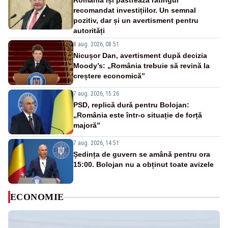
România își păstrează ratingul
recomandat investițiilor. Un semnal
pozitiv, dar și un avertisment pentru
autorități
8 aug. 2026, 08:51
Nicușor Dan, avertisment după decizia
Moody’s: „România trebuie să revină la
creștere economică”
7 aug. 2026, 15:26
PSD, replică dură pentru Bolojan:
„România este într-o situație de forță
majoră”
7 aug. 2026, 14:51
Ședința de guvern se amână pentru ora
15:00. Bolojan nu a obținut toate avizele
ECONOMIE