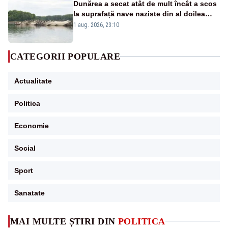
Dunărea a secat atât de mult încât a scos
la suprafață nave naziste din al doilea
război mondial
1 aug. 2026, 23:10
CATEGORII POPULARE
Actualitate
Politica
Economie
Social
Sport
Sanatate
MAI MULTE ȘTIRI DIN
POLITICA