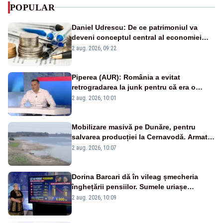
POPULAR
Daniel Udrescu: De ce patrimoniul va
deveni conceptul central al economiei
viitoare?
2 aug. 2026, 09:22
Piperea (AUR): România a evitat
retrogradarea la junk pentru că era o
catastrofă pentru bănci și fondurile de
2 aug. 2026, 10:01
pensii
Mobilizare masivă pe Dunăre, pentru
salvarea producției la Cernavodă. Armata
va detona o stâncă și va devia apa
2 aug. 2026, 10:07
fluviului - IMAGINI AERIENE
Dorina Barcari dă în vileag șmecheria
înghețării pensiilor. Sumele uriașe
pierdute de fiecare român
2 aug. 2026, 10:09