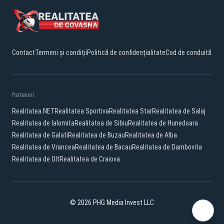
Contact
Termeni și condiții
Politică de confidențialitate
Cod de conduită
Parteneri:
Realitatea.NET
Realitatea Sportiva
Realitatea Star
Realitatea de Salaj
Realitatea de Ialomita
Realitatea de Sibiu
Realitatea de Hunedoara
Realitatea de Galati
Realitatea de Buzau
Realitatea de Alba
Realitatea de Vrancea
Realitatea de Bacau
Realitatea de Dambovita
Realitatea de Olt
Realitatea de Craiova
© 2026 PHG Media Invest LLC
Facebook
YouTube