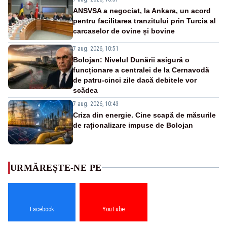
ANSVSA a negociat, la Ankara, un acord
pentru facilitarea tranzitului prin Turcia al
carcaselor de ovine și bovine
7 aug. 2026, 10:51
Bolojan: Nivelul Dunării asigură o
funcționare a centralei de la Cernavodă
de patru-cinci zile dacă debitele vor
scădea
7 aug. 2026, 10:43
Criza din energie. Cine scapă de măsurile
de raționalizare impuse de Bolojan
URMĂREȘTE-NE PE
Facebook
YouTube