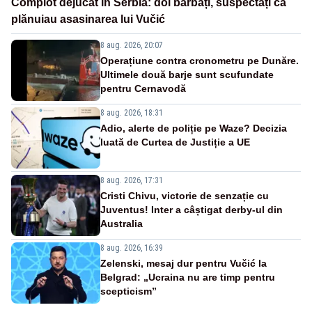
Complot dejucat în Serbia: doi bărbați, suspectați că
plănuiau asasinarea lui Vučić
8 aug. 2026, 20:07
Operațiune contra cronometru pe Dunăre.
Ultimele două barje sunt scufundate
pentru Cernavodă
8 aug. 2026, 18:31
Adio, alerte de poliție pe Waze? Decizia
luată de Curtea de Justiție a UE
8 aug. 2026, 17:31
Cristi Chivu, victorie de senzație cu
Juventus! Inter a câștigat derby-ul din
Australia
8 aug. 2026, 16:39
Zelenski, mesaj dur pentru Vučić la
Belgrad: „Ucraina nu are timp pentru
scepticism”