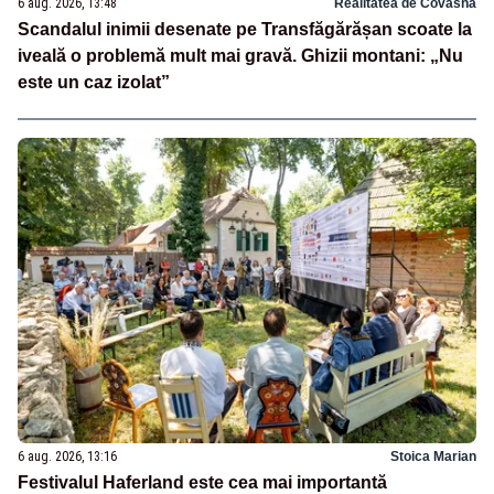
6 aug. 2026, 13:48
Realitatea de Covasna
Scandalul inimii desenate pe Transfăgărășan scoate la
iveală o problemă mult mai gravă. Ghizii montani: „Nu
este un caz izolat”
6 aug. 2026, 13:16
Stoica Marian
Festivalul Haferland este cea mai importantă