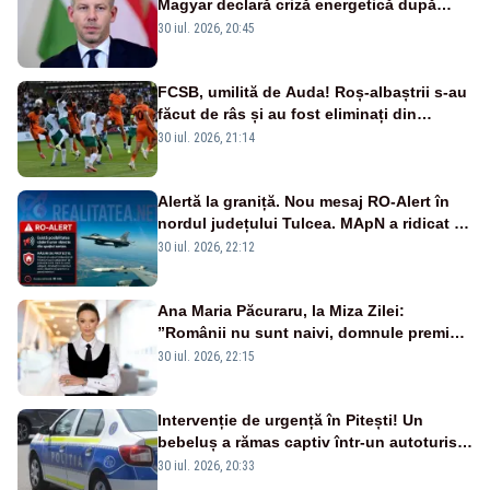
Magyar declară criză energetică după
oprirea centralei de la Paks
30 iul. 2026, 20:45
FCSB, umilită de Auda! Roș-albaștrii s-au
făcut de râs și au fost eliminați din
Conference League
30 iul. 2026, 21:14
Alertă la graniță. Nou mesaj RO-Alert în
nordul județului Tulcea. MApN a ridicat de
la sol două avioane F-16
30 iul. 2026, 22:12
Ana Maria Păcuraru, la Miza Zilei:
”Românii nu sunt naivi, domnule premier
Bolojan”
30 iul. 2026, 22:15
Intervenție de urgență în Pitești! Un
bebeluș a rămas captiv într-un autoturism
din cauza unei defecțiuni
30 iul. 2026, 20:33