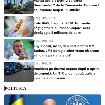
Planul decisiv pentru salvarea
Reactorului 2 de la Cernavodă. Cum vor fi
scufundate barjele în Dunăre
6 aug. 2026, 19:19
Loto 6/49, 6 august 2026. Numerele
câștigătoare au fost anunțate. Miza
depășește 9 milioane de euro
6 aug. 2026, 18:51
Gigi Becali, mesaj în direct pentru MM
Stoica: „Mă oprește când vreau să arunc
milioane pe transferuri”
6 aug. 2026, 18:11
Accident pe drumul expres după o oprire
de urgență. Un TIR a lovit două trailere
încărcate cu mașini
POLITICA