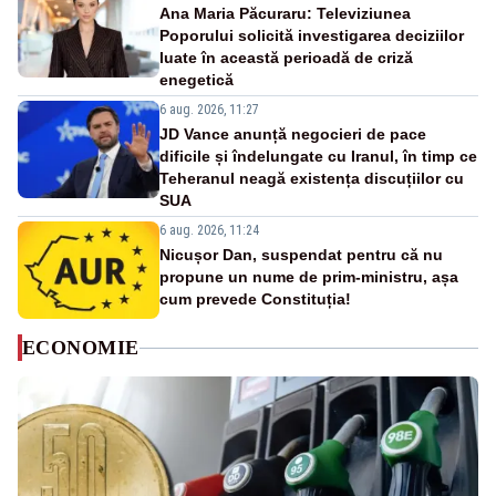
Ana Maria Păcuraru: Televiziunea
Poporului solicită investigarea deciziilor
luate în această perioadă de criză
enegetică
6 aug. 2026, 11:27
JD Vance anunță negocieri de pace
dificile și îndelungate cu Iranul, în timp ce
Teheranul neagă existența discuțiilor cu
SUA
6 aug. 2026, 11:24
Nicușor Dan, suspendat pentru că nu
propune un nume de prim-ministru, așa
cum prevede Constituția!
ECONOMIE