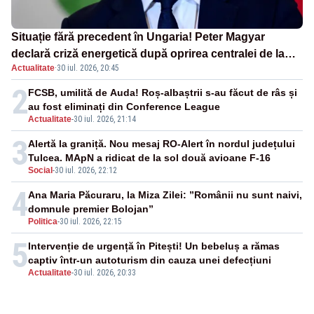
Situație fără precedent în Ungaria! Peter Magyar
declară criză energetică după oprirea centralei de la
Actualitate
·
30 iul. 2026, 20:45
Paks
2
FCSB, umilită de Auda! Roș-albaștrii s-au făcut de râs și
au fost eliminați din Conference League
Actualitate
-
30 iul. 2026, 21:14
3
Alertă la graniță. Nou mesaj RO-Alert în nordul județului
Tulcea. MApN a ridicat de la sol două avioane F-16
Social
-
30 iul. 2026, 22:12
4
Ana Maria Păcuraru, la Miza Zilei: ”Românii nu sunt naivi,
domnule premier Bolojan”
Politica
-
30 iul. 2026, 22:15
5
Intervenție de urgență în Pitești! Un bebeluș a rămas
captiv într-un autoturism din cauza unei defecțiuni
Actualitate
-
30 iul. 2026, 20:33