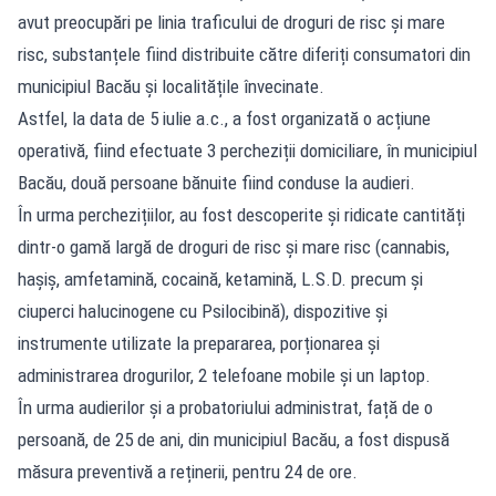
avut preocupări pe linia traficului de droguri de risc și mare
risc, substanțele fiind distribuite către diferiți consumatori din
municipiul Bacău și localitățile învecinate.
Astfel, la data de 5 iulie a.c., a fost organizată o acțiune
operativă, fiind efectuate 3 percheziții domiciliare, în municipiul
Bacău, două persoane bănuite fiind conduse la audieri.
În urma perchezițiilor, au fost descoperite și ridicate cantități
dintr-o gamă largă de droguri de risc și mare risc (cannabis,
hașiș, amfetamină, cocaină, ketamină, L.S.D. precum și
ciuperci halucinogene cu Psilocibină), dispozitive și
instrumente utilizate la prepararea, porționarea și
administrarea drogurilor, 2 telefoane mobile și un laptop.
În urma audierilor și a probatoriului administrat, față de o
persoană, de 25 de ani, din municipiul Bacău, a fost dispusă
măsura preventivă a reținerii, pentru 24 de ore.