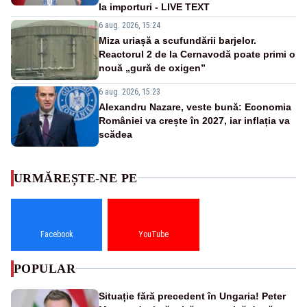
la importuri - LIVE TEXT
6 aug. 2026, 15:24
Miza uriașă a scufundării barjelor.
Reactorul 2 de la Cernavodă poate primi o
nouă „gură de oxigen”
6 aug. 2026, 15:23
Alexandru Nazare, veste bună: Economia
României va crește în 2027, iar inflația va
scădea
URMĂREȘTE-NE PE
Facebook
YouTube
POPULAR
Situație fără precedent în Ungaria! Peter