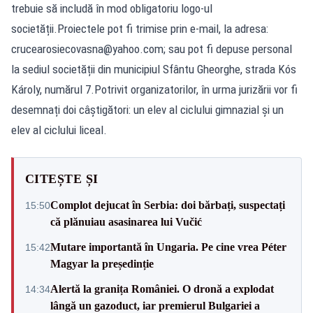
trebuie să includă în mod obligatoriu logo-ul
societății.Proiectele pot fi trimise prin e-mail, la adresa:
crucearosiecovasna@yahoo.com
; sau pot fi depuse personal
la sediul societății din municipiul Sfântu Gheorghe, strada Kós
Károly, numărul 7.Potrivit organizatorilor, în urma jurizării vor fi
desemnați doi câștigători: un elev al ciclului gimnazial și un
elev al ciclului liceal.
CITEȘTE ȘI
Complot dejucat în Serbia: doi bărbați, suspectați
15:50
că plănuiau asasinarea lui Vučić
Mutare importantă în Ungaria. Pe cine vrea Péter
15:42
Magyar la președinție
Alertă la granița României. O dronă a explodat
14:34
lângă un gazoduct, iar premierul Bulgariei a