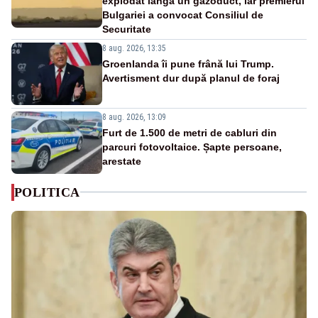
explodat lângă un gazoduct, iar premierul
Bulgariei a convocat Consiliul de
Securitate
8 aug. 2026, 13:35
Groenlanda îi pune frână lui Trump.
Avertisment dur după planul de foraj
8 aug. 2026, 13:09
Furt de 1.500 de metri de cabluri din
parcuri fotovoltaice. Șapte persoane,
arestate
POLITICA