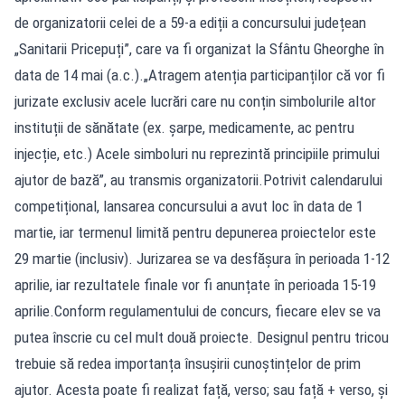
de organizatorii celei de a 59-a ediții a concursului județean
„Sanitarii Pricepuți”, care va fi organizat la Sfântu Gheorghe în
data de 14 mai (a.c.).„Atragem atenția participanților că vor fi
jurizate exclusiv acele lucrări care nu conțin simbolurile altor
instituții de sănătate (ex. șarpe, medicamente, ac pentru
injecție, etc.) Acele simboluri nu reprezintă principiile primului
ajutor de bază”, au transmis organizatorii.Potrivit calendarului
competițional, lansarea concursului a avut loc în data de 1
martie, iar termenul limită pentru depunerea proiectelor este
29 martie (inclusiv). Jurizarea se va desfășura în perioada 1-12
aprilie, iar rezultatele finale vor fi anunțate în perioada 15-19
aprilie.Conform regulamentului de concurs, fiecare elev se va
putea înscrie cu cel mult două proiecte. Designul pentru tricou
trebuie să redea importanța însușirii cunoștințelor de prim
ajutor. Acesta poate fi realizat față, verso; sau față + verso, și