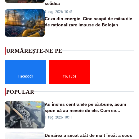
scădea
7 aug. 2026, 10:43
Criza din energie. Cine scapă de măsurile
de raționalizare impuse de Bolojan
URMĂREȘTE-NE PE
Facebook
YouTube
POPULAR
Au închis centralele pe cărbune, acum
spun că au nevoie de ele. Cum se
pasează vina în plină criză energetică
1 aug. 2026, 18:11
Dunărea a secat atât de mult încât a scos