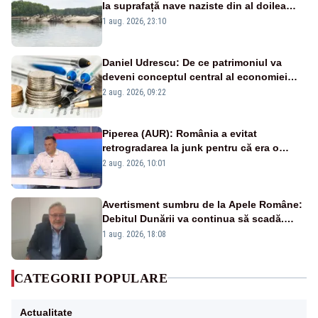
la suprafață nave naziste din al doilea
război mondial
1 aug. 2026, 23:10
Daniel Udrescu: De ce patrimoniul va
deveni conceptul central al economiei
viitoare?
2 aug. 2026, 09:22
Piperea (AUR): România a evitat
retrogradarea la junk pentru că era o
catastrofă pentru bănci și fondurile de
2 aug. 2026, 10:01
pensii
Avertisment sumbru de la Apele Române:
Debitul Dunării va continua să scadă.
Cernavodă s-ar putea închide în 4 zile
1 aug. 2026, 18:08
CATEGORII POPULARE
Actualitate