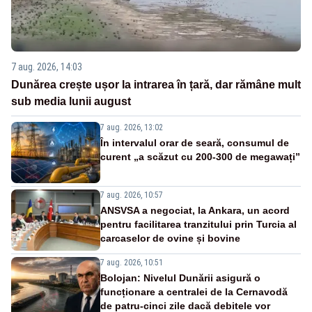
7 aug. 2026, 14:03
Dunărea crește ușor la intrarea în țară, dar rămâne mult
sub media lunii august
7 aug. 2026, 13:02
În intervalul orar de seară, consumul de
curent „a scăzut cu 200-300 de megawați”
7 aug. 2026, 10:57
ANSVSA a negociat, la Ankara, un acord
pentru facilitarea tranzitului prin Turcia al
carcaselor de ovine și bovine
7 aug. 2026, 10:51
Bolojan: Nivelul Dunării asigură o
funcționare a centralei de la Cernavodă
de patru-cinci zile dacă debitele vor