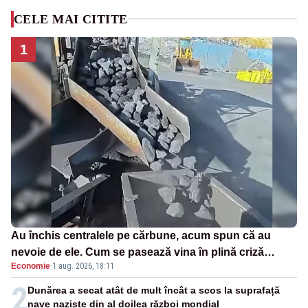
CELE MAI CITITE
1
Au închis centralele pe cărbune, acum spun că au
nevoie de ele. Cum se pasează vina în plină criză
Economie
·
1 aug. 2026, 18:11
energetică
2
Dunărea a secat atât de mult încât a scos la suprafață
nave naziste din al doilea război mondial