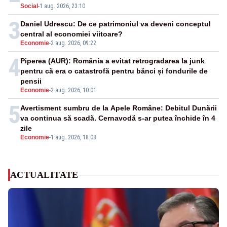
Social
-
1 aug. 2026, 23:10
3
Daniel Udrescu: De ce patrimoniul va deveni conceptul
central al economiei viitoare?
Economie
-
2 aug. 2026, 09:22
4
Piperea (AUR): România a evitat retrogradarea la junk
pentru că era o catastrofă pentru bănci și fondurile de
pensii
Economie
-
2 aug. 2026, 10:01
5
Avertisment sumbru de la Apele Române: Debitul Dunării
va continua să scadă. Cernavodă s-ar putea închide în 4
zile
Economie
-
1 aug. 2026, 18:08
ACTUALITATE