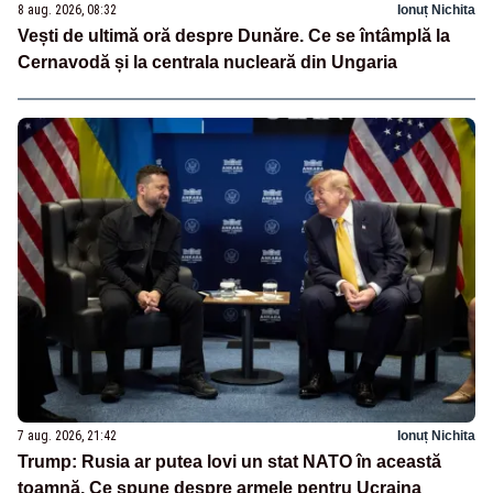
8 aug. 2026, 08:32
Ionuț Nichita
Vești de ultimă oră despre Dunăre. Ce se întâmplă la
Cernavodă și la centrala nucleară din Ungaria
7 aug. 2026, 21:42
Ionuț Nichita
Trump: Rusia ar putea lovi un stat NATO în această
toamnă. Ce spune despre armele pentru Ucraina