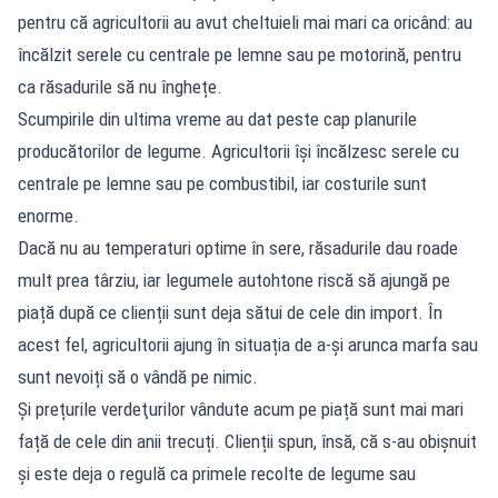
pentru că agricultorii au avut cheltuieli mai mari ca oricând: au
încălzit serele cu centrale pe lemne sau pe motorină, pentru
ca răsadurile să nu înghețe.
Scumpirile din ultima vreme au dat peste cap planurile
producătorilor de legume. Agricultorii își încălzesc serele cu
centrale pe lemne sau pe combustibil, iar costurile sunt
enorme.
Dacă nu au temperaturi optime în sere, răsadurile dau roade
mult prea târziu, iar legumele autohtone riscă să ajungă pe
piață după ce clienții sunt deja sătui de cele din import. În
acest fel, agricultorii ajung în situația de a-și arunca marfa sau
sunt nevoiți să o vândă pe nimic.
Și prețurile verdeţurilor vândute acum pe piață sunt mai mari
față de cele din anii trecuți. Clienții spun, însă, că s-au obișnuit
și este deja o regulă ca primele recolte de legume sau