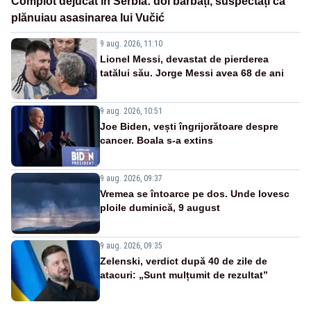
Complot dejucat în Serbia: doi bărbați, suspectați că
plănuiau asasinarea lui Vučić
9 aug. 2026, 11:10
Lionel Messi, devastat de pierderea
tatălui său. Jorge Messi avea 68 de ani
9 aug. 2026, 10:51
Joe Biden, vești îngrijorătoare despre
cancer. Boala s-a extins
9 aug. 2026, 09:37
Vremea se întoarce pe dos. Unde lovesc
ploile duminică, 9 august
9 aug. 2026, 09:35
Zelenski, verdict după 40 de zile de
atacuri: „Sunt mulțumit de rezultat”