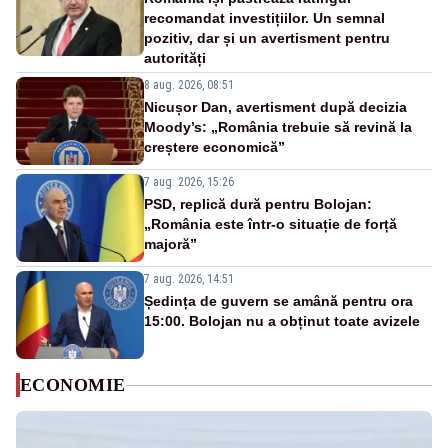
recomandat investițiilor. Un semnal
pozitiv, dar și un avertisment pentru
autorități
8 aug. 2026, 08:51
Nicușor Dan, avertisment după decizia
Moody’s: „România trebuie să revină la
creștere economică”
7 aug. 2026, 15:26
PSD, replică dură pentru Bolojan:
„România este într-o situație de forță
majoră”
7 aug. 2026, 14:51
Ședința de guvern se amână pentru ora
15:00. Bolojan nu a obținut toate avizele
ECONOMIE