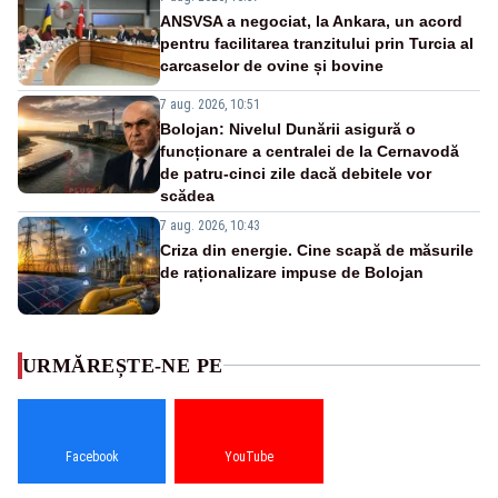
ANSVSA a negociat, la Ankara, un acord
pentru facilitarea tranzitului prin Turcia al
carcaselor de ovine și bovine
7 aug. 2026, 10:51
Bolojan: Nivelul Dunării asigură o
funcționare a centralei de la Cernavodă
de patru-cinci zile dacă debitele vor
scădea
7 aug. 2026, 10:43
Criza din energie. Cine scapă de măsurile
de raționalizare impuse de Bolojan
URMĂREȘTE-NE PE
Facebook
YouTube