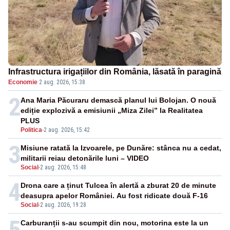
Infrastructura irigațiilor din România, lăsată în paragină
Economie
·
2 aug. 2026, 15:38
2
Ana Maria Păcuraru demască planul lui Bolojan. O nouă
ediție explozivă a emisiunii „Miza Zilei” la Realitatea
PLUS
Politica
-
2 aug. 2026, 15:42
3
Misiune ratată la Izvoarele, pe Dunăre: stânca nu a cedat,
militarii reiau detonările luni – VIDEO
Social
-
2 aug. 2026, 15:48
4
Drona care a ținut Tulcea în alertă a zburat 20 de minute
deasupra apelor României. Au fost ridicate două F-16
Social
-
2 aug. 2026, 19:28
5
Carburanții s-au scumpit din nou, motorina este la un