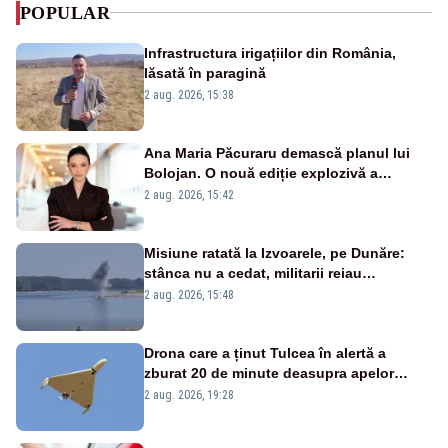
POPULAR
Infrastructura irigațiilor din România,
lăsată în paragină
2 aug. 2026, 15:38
Ana Maria Păcuraru demască planul lui
Bolojan. O nouă ediție explozivă a
emisiunii „Miza Zilei” la Realitatea PLUS
2 aug. 2026, 15:42
Misiune ratată la Izvoarele, pe Dunăre:
stânca nu a cedat, militarii reiau
detonările luni – VIDEO
2 aug. 2026, 15:48
Drona care a ținut Tulcea în alertă a
zburat 20 de minute deasupra apelor
României. Au fost ridicate două F-16
2 aug. 2026, 19:28