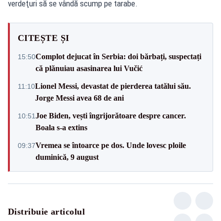
verdeţuri să se vândă scump pe tarabe.
CITEȘTE ȘI
Complot dejucat în Serbia: doi bărbați, suspectați
15:50
că plănuiau asasinarea lui Vučić
Lionel Messi, devastat de pierderea tatălui său.
11:10
Jorge Messi avea 68 de ani
Joe Biden, vești îngrijorătoare despre cancer.
10:51
Boala s-a extins
Vremea se întoarce pe dos. Unde lovesc ploile
09:37
duminică, 9 august
Distribuie articolul