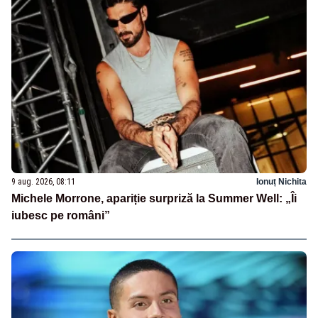
9 aug. 2026, 08:11
Ionuț Nichita
Michele Morrone, apariție surpriză la Summer Well: „Îi
iubesc pe români”