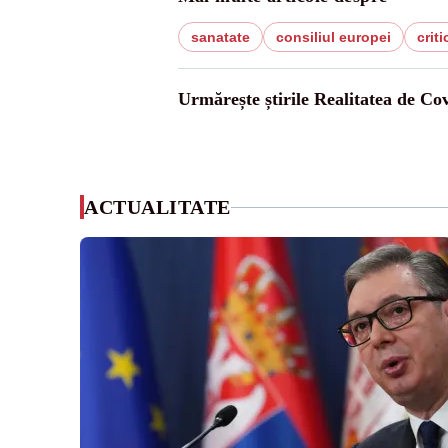
sanatate
consiliul europei
criti
Urmărește știrile Realitatea de Co
ACTUALITATE