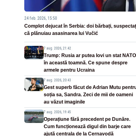
24 feb. 2026, 15:50
Complot dejucat în Serbia: doi bărbați, suspectaț
că plănuiau asasinarea lui Vučić
7 aug. 2026, 21:42
Trump: Rusia ar putea lovi un stat NATO
în această toamnă. Ce spune despre
armele pentru Ucraina
7 aug. 2026, 20:43
Gest superb făcut de Adrian Mutu pentr
soția sa, Sandra. Zeci de mii de oameni
au văzut imaginile
7 aug. 2026, 19:45
Operațiune fără precedent pe Dunăre.
Cum funcționează digul din barje care
ajută centrala de la Cernavodă