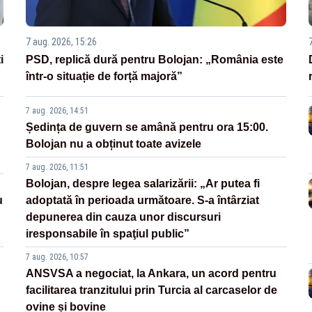
7 aug. 2026, 15:26
i
PSD, replică dură pentru Bolojan: „România este
într-o situație de forță majoră”
7 aug. 2026, 14:51
Ședința de guvern se amână pentru ora 15:00.
Bolojan nu a obținut toate avizele
7 aug. 2026, 11:51
Bolojan, despre legea salarizării: „Ar putea fi
u
adoptată în perioada următoare. S-a întârziat
depunerea din cauza unor discursuri
iresponsabile în spaţiul public”
7 aug. 2026, 10:57
ANSVSA a negociat, la Ankara, un acord pentru
facilitarea tranzitului prin Turcia al carcaselor de
ovine și bovine