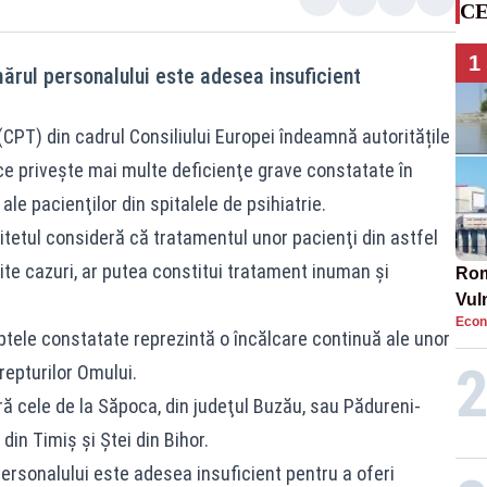
CE
1
rul personalului este adesea insuficient
(CPT) din cadrul Consiliului Europei îndeamnă autoritățile
ce priveşte mai multe deficienţe grave constatate în
ale pacienţilor din spitalele de psihiatrie.
itetul consideră că tratamentul unor pacienţi din astfel
umite cazuri, ar putea constitui tratament inuman şi
Rom
Vul
Econ
pun
aptele constatate reprezintă o încălcare continuă ale unor
cun
repturilor Omului.
ă cele de la Săpoca, din judeţul Buzău, sau Pădureni-
, din Timiş şi Ştei din Bihor.
rsonalului este adesea insuficient pentru a oferi