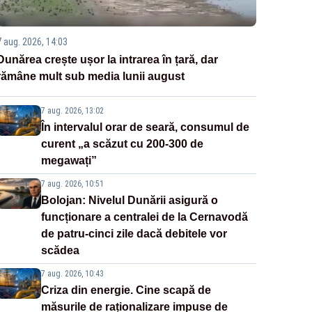
7 aug. 2026, 14:03
Dunărea crește ușor la intrarea în țară, dar
rămâne mult sub media lunii august
7 aug. 2026, 13:02
În intervalul orar de seară, consumul de
curent „a scăzut cu 200-300 de
megawați”
7 aug. 2026, 10:51
Bolojan: Nivelul Dunării asigură o
funcționare a centralei de la Cernavodă
de patru-cinci zile dacă debitele vor
scădea
7 aug. 2026, 10:43
Criza din energie. Cine scapă de
măsurile de raționalizare impuse de