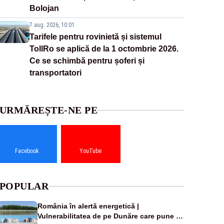
Bolojan
7 aug. 2026, 10:01
Tarifele pentru rovinietă și sistemul
TollRo se aplică de la 1 octombrie 2026.
Ce se schimbă pentru șoferi și
transportatori
URMĂREȘTE-NE PE
Facebook
YouTube
POPULAR
România în alertă energetică |
Vulnerabilitatea de pe Dunăre care pune în