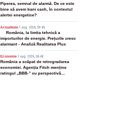
3
Piperea, semnal de alarmă. De ce este
bine să avem bani cash, în contextul
alertei energetice?
4
Actualitate
-
1 aug. 2026, 09:46
România, la limita tehnică a
importurilor de energie. Prețurile cresc
alarmant - Analiză Realitatea Plus
5
Economie
-
1 aug. 2026, 06:48
România a scăpat de retrogradarea
economiei. Agenția Fitch menține
ratingul „BBB-” cu perspectivă
negativă