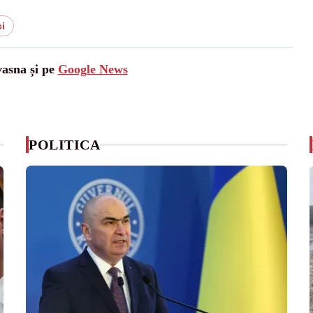
ci
vasna și pe
Google News
POLITICA