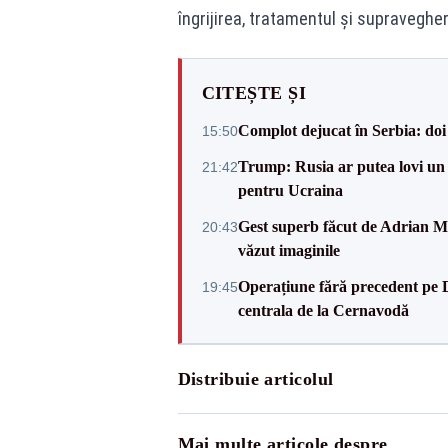
îngrijirea, tratamentul şi supravegh
CITEȘTE ȘI
Complot dejucat în Serbia: doi 
15:50
Trump: Rusia ar putea lovi un
21:42
pentru Ucraina
Gest superb făcut de Adrian Mu
20:43
văzut imaginile
Operațiune fără precedent pe 
19:45
centrala de la Cernavodă
Distribuie articolul
Mai multe articole despre