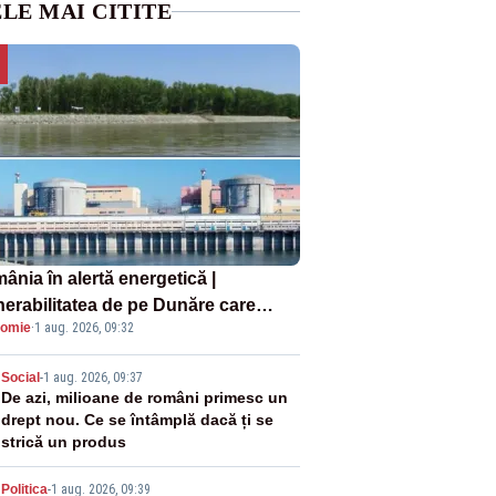
LE MAI CITITE
ânia în alertă energetică |
nerabilitatea de pe Dunăre care
omie
·
1 aug. 2026, 09:32
e în pericol Centrala Cernavodă era
oscută de pe vremea lui Ceaușescu
2
Social
-
1 aug. 2026, 09:37
De azi, milioane de români primesc un
drept nou. Ce se întâmplă dacă ți se
strică un produs
Politica
-
1 aug. 2026, 09:39