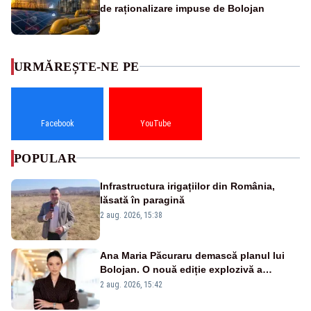
de raționalizare impuse de Bolojan
URMĂREȘTE-NE PE
Facebook
YouTube
POPULAR
Infrastructura irigațiilor din România,
lăsată în paragină
2 aug. 2026, 15:38
Ana Maria Păcuraru demască planul lui
Bolojan. O nouă ediție explozivă a
emisiunii „Miza Zilei” la Realitatea PLUS
2 aug. 2026, 15:42