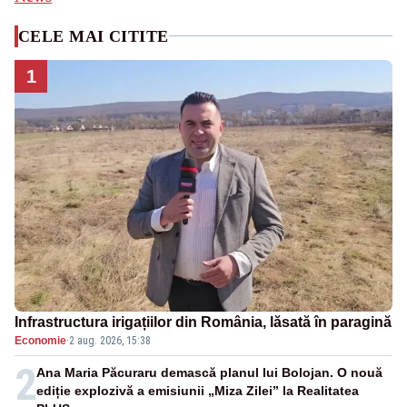
CELE MAI CITITE
1
Infrastructura irigațiilor din România, lăsată în paragină
Economie
·
2 aug. 2026, 15:38
2
Ana Maria Păcuraru demască planul lui Bolojan. O nouă
ediție explozivă a emisiunii „Miza Zilei” la Realitatea