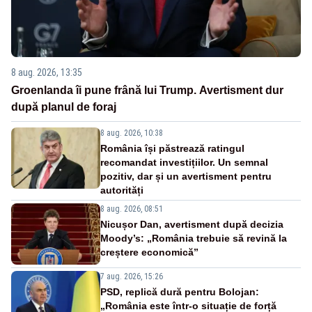
8 aug. 2026, 13:35
Groenlanda îi pune frână lui Trump. Avertisment dur
după planul de foraj
8 aug. 2026, 10:38
România își păstrează ratingul
recomandat investițiilor. Un semnal
pozitiv, dar și un avertisment pentru
autorități
8 aug. 2026, 08:51
Nicușor Dan, avertisment după decizia
Moody’s: „România trebuie să revină la
creștere economică”
7 aug. 2026, 15:26
PSD, replică dură pentru Bolojan:
„România este într-o situație de forță