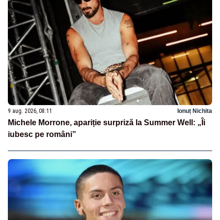
9 aug. 2026, 08:11
Ionuț Nichita
Michele Morrone, apariție surpriză la Summer Well: „Îi
iubesc pe români”