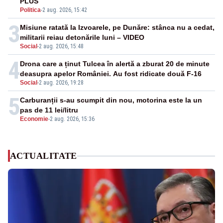
PLUS
Politica
-
2 aug. 2026, 15:42
3
Misiune ratată la Izvoarele, pe Dunăre: stânca nu a cedat,
militarii reiau detonările luni – VIDEO
Social
-
2 aug. 2026, 15:48
4
Drona care a ținut Tulcea în alertă a zburat 20 de minute
deasupra apelor României. Au fost ridicate două F-16
Social
-
2 aug. 2026, 19:28
5
Carburanții s-au scumpit din nou, motorina este la un
pas de 11 lei/litru
Economie
-
2 aug. 2026, 15:36
ACTUALITATE