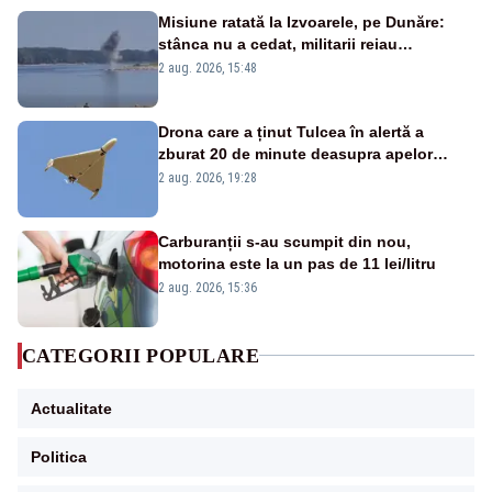
Misiune ratată la Izvoarele, pe Dunăre:
stânca nu a cedat, militarii reiau
detonările luni – VIDEO
2 aug. 2026, 15:48
Drona care a ținut Tulcea în alertă a
zburat 20 de minute deasupra apelor
României. Au fost ridicate două F-16
2 aug. 2026, 19:28
Carburanții s-au scumpit din nou,
motorina este la un pas de 11 lei/litru
2 aug. 2026, 15:36
CATEGORII POPULARE
Actualitate
Politica