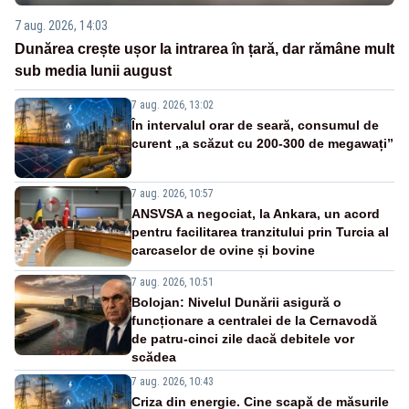
7 aug. 2026, 14:03
Dunărea crește ușor la intrarea în țară, dar rămâne mult
sub media lunii august
7 aug. 2026, 13:02
În intervalul orar de seară, consumul de
curent „a scăzut cu 200-300 de megawați”
7 aug. 2026, 10:57
ANSVSA a negociat, la Ankara, un acord
pentru facilitarea tranzitului prin Turcia al
carcaselor de ovine și bovine
7 aug. 2026, 10:51
Bolojan: Nivelul Dunării asigură o
funcționare a centralei de la Cernavodă
de patru-cinci zile dacă debitele vor
scădea
7 aug. 2026, 10:43
Criza din energie. Cine scapă de măsurile