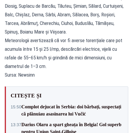
Diosig, Suplacu de Barcău, Tăuteu, Șimian, Sălard, Curtuișeni,
Balc, Chișlaz, Derna, Sârbi, Abram, Sălacea, Borș, Roșiori,
Tarcea, Abrămuț, Cherechiu, Ciuhoi, Buduslău, Tămășeu,
Spinuș, Boianu Mare și Viișoara.
Meteorologii avertizează că vor fi averse torențiale care pot
acumula între 15 și 25 l/mp, descărcări electrice, vijelii cu
rafale de 55–65 km/h și grindină de mici dimensiuni, cu
diametrul de 1–3 cm.
Sursa: Newsinn
CITEȘTE ȘI
Complot dejucat în Serbia: doi bărbați, suspectați
15:50
că plănuiau asasinarea lui Vučić
Darius Olaru a spart gheața în Belgia! Gol superb
13:37
pentru Union Saint-Gilloise