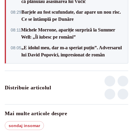
că plănuiau asasinarea lui Vučić
Barjele au fost scufundate, dar apare un nou risc.
08:29
Ce se întâmplă pe Dunăre
Michele Morrone, apariție surpriză la Summer
08:11
Well: „Îi iubesc pe români”
„E idolul meu, dar m-a speriat puțin”. Adversarul
08:05
lui David Popovici, impresionat de român
Distribuie articolul
Mai multe articole despre
sondaj insomar