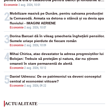
Economie
·
2 aug. 2026, 10:01
pensii
2
Mobilizare masivă pe Dunăre, pentru salvarea producției
la Cernavodă. Armata va detona o stâncă și va devia apa
fluviului - IMAGINI AERIENE
Economie
-
2 aug. 2026, 10:07
3
Dorina Barcari dă în vileag șmecheria înghețării pensiilor.
Sumele uriașe pierdute de fiecare român
Economie
-
2 aug. 2026, 10:09
4
Mihai Chirica, atac devastator la adresa progresiștilor lui
Bolojan: Trebuie să protejăm și natura, dar nu șținem
omaneii în stare permanentă de alertă
Economie
-
2 aug. 2026, 10:12
5
Daniel Udrescu: De ce patrimoniul va deveni conceptul
central al economiei viitoare?
Economie
-
2 aug. 2026, 09:22
ACTUALITATE