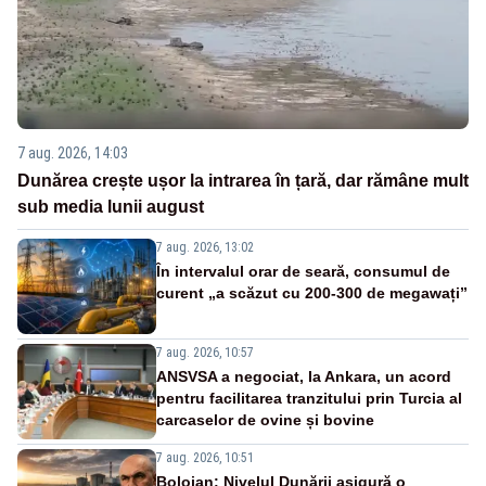
7 aug. 2026, 14:03
Dunărea crește ușor la intrarea în țară, dar rămâne mult
sub media lunii august
7 aug. 2026, 13:02
În intervalul orar de seară, consumul de
curent „a scăzut cu 200-300 de megawați”
7 aug. 2026, 10:57
ANSVSA a negociat, la Ankara, un acord
pentru facilitarea tranzitului prin Turcia al
carcaselor de ovine și bovine
7 aug. 2026, 10:51
Bolojan: Nivelul Dunării asigură o