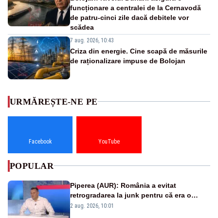
funcționare a centralei de la Cernavodă
de patru-cinci zile dacă debitele vor
scădea
7 aug. 2026, 10:43
Criza din energie. Cine scapă de măsurile
de raționalizare impuse de Bolojan
URMĂREȘTE-NE PE
Facebook
YouTube
POPULAR
Piperea (AUR): România a evitat
retrogradarea la junk pentru că era o
catastrofă pentru bănci și fondurile de
2 aug. 2026, 10:01
pensii