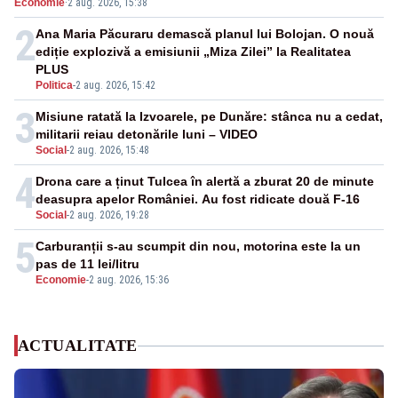
Economie
·
2 aug. 2026, 15:38
2
Ana Maria Păcuraru demască planul lui Bolojan. O nouă
ediție explozivă a emisiunii „Miza Zilei” la Realitatea
PLUS
Politica
-
2 aug. 2026, 15:42
3
Misiune ratată la Izvoarele, pe Dunăre: stânca nu a cedat,
militarii reiau detonările luni – VIDEO
Social
-
2 aug. 2026, 15:48
4
Drona care a ținut Tulcea în alertă a zburat 20 de minute
deasupra apelor României. Au fost ridicate două F-16
Social
-
2 aug. 2026, 19:28
5
Carburanții s-au scumpit din nou, motorina este la un
pas de 11 lei/litru
Economie
-
2 aug. 2026, 15:36
ACTUALITATE