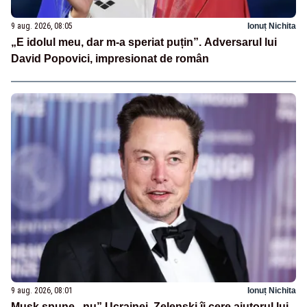
9 aug. 2026, 08:05
Ionuț Nichita
„E idolul meu, dar m-a speriat puțin”. Adversarul lui
David Popovici, impresionat de român
9 aug. 2026, 08:01
Ionuț Nichita
Musk spune „nu” Ucrainei. Zelenski îi cere ajutorul lui