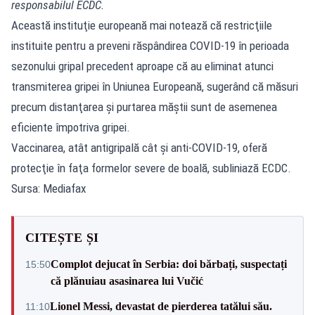
responsabilul ECDC.
Această instituţie europeană mai notează că restricţiile
instituite pentru a preveni răspândirea COVID-19 în perioada
sezonului gripal precedent aproape că au eliminat atunci
transmiterea gripei în Uniunea Europeană, sugerând că măsuri
precum distanţarea şi purtarea măştii sunt de asemenea
eficiente împotriva gripei.
Vaccinarea, atât antigripală cât şi anti-COVID-19, oferă
protecţie în faţa formelor severe de boală, subliniază ECDC.
Sursa: Mediafax
CITEȘTE ȘI
Complot dejucat în Serbia: doi bărbați, suspectați
15:50
că plănuiau asasinarea lui Vučić
Lionel Messi, devastat de pierderea tatălui său.
11:10