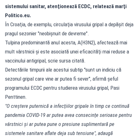
sistemului sanitar, atenţionează ECDC, relatează marţi
Politico.eu.
În Croaţia, de exemplu, circulaţia virusului gripal a depăşit deja
pragul sezonier ″neobişnuit de devreme″⁣.
Tulpina predominantă anul acesta, A(H3N2), afectează mai
mult vârstnicii şi este asociată unei eficacităţi mai reduse a
vaccinului antigripal, scrie sursa citată.
Detectările timpurii ale acestui subtip ″sunt un indiciu că
sezonul gripal care vine ar putea fi sever″⁣, afirmă şeful
programului ECDC pentru studierea virusului gripal, Pasi
Penttinen.
″O creştere puternică a infecţiilor gripale în timp ce continuă
pandemia COVID-19 ar putea avea consecinţe serioase pentru
vârstnici şi ar putea pune o presiune suplimentară pe
sistemele sanitare aflate deja sub tensiune″⁣, adaugă