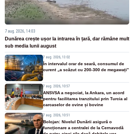
7 aug. 2026, 14:03
Dunărea crește ușor la intrarea în țară, dar rămâne mult
sub media lunii august
7 aug. 2026, 13:02
În intervalul orar de seară, consumul de
curent „a scăzut cu 200-300 de megawați”
7 aug. 2026, 10:57
ANSVSA a negociat, la Ankara, un acord
pentru facilitarea tranzitului prin Turcia al
carcaselor de ovine și bovine
7 aug. 2026, 10:51
Bolojan: Nivelul Dunării asigură o
funcționare a centralei de la Cernavodă
de patru-cinci zile dacă debitele vor