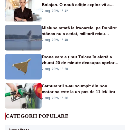
Bolojan. O nouă ediție explozivă a
emisiunii „Miza Zilei” la Realitatea PLUS
2 aug. 2026, 15:42
Misiune ratată la Izvoarele, pe Dunăre:
stânca nu a cedat, militarii reiau
detonările luni – VIDEO
2 aug. 2026, 15:48
Drona care a ținut Tulcea în alertă a
zburat 20 de minute deasupra apelor
României. Au fost ridicate două F-16
2 aug. 2026, 19:28
Carburanții s-au scumpit din nou,
motorina este la un pas de 11 lei/litru
2 aug. 2026, 15:36
CATEGORII POPULARE
Actualitate