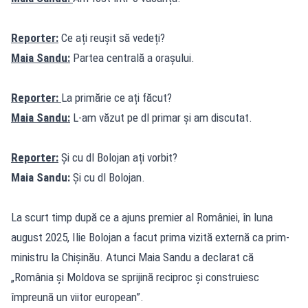
Reporter:
Ce ați reușit să vedeți?
Maia Sandu:
Partea centrală a orașului.
Reporter:
La primărie ce ați făcut?
Maia Sandu:
L-am văzut pe dl primar și am discutat.
Reporter:
Și cu dl Bolojan ați vorbit?
Maia Sandu:
Și cu dl Bolojan.
La scurt timp după ce a ajuns premier al României, în luna
august 2025, Ilie Bolojan a facut prima vizită externă ca prim-
ministru la Chișinău. Atunci Maia Sandu a declarat că
„România și Moldova se sprijină reciproc și construiesc
împreună un viitor european”.