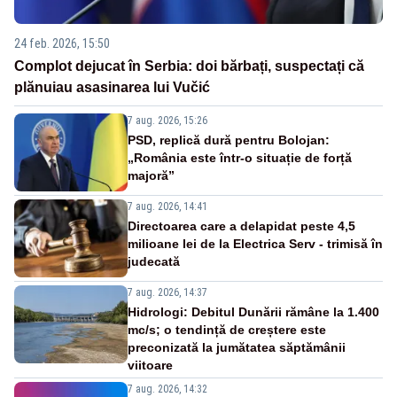
24 feb. 2026, 15:50
Complot dejucat în Serbia: doi bărbați, suspectați că
plănuiau asasinarea lui Vučić
7 aug. 2026, 15:26
PSD, replică dură pentru Bolojan:
„România este într-o situație de forță
majoră”
7 aug. 2026, 14:41
Directoarea care a delapidat peste 4,5
milioane lei de la Electrica Serv - trimisă în
judecată
7 aug. 2026, 14:37
Hidrologi: Debitul Dunării rămâne la 1.400
mc/s; o tendință de creștere este
preconizată la jumătatea săptămânii
viitoare
7 aug. 2026, 14:32