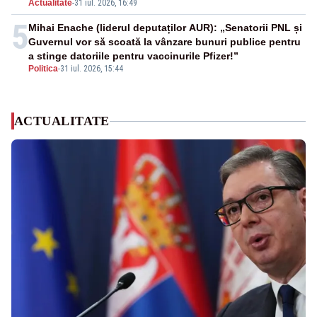
Actualitate
-
31 iul. 2026, 16:49
5
Mihai Enache (liderul deputaților AUR): „Senatorii PNL și
Guvernul vor să scoată la vânzare bunuri publice pentru
a stinge datoriile pentru vaccinurile Pfizer!”
Politica
-
31 iul. 2026, 15:44
ACTUALITATE