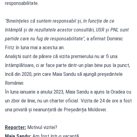
responsabilitate.
"Bineînțeles că suntem responsabil și, în funcție de ce
întâmplă și de rezultatele acestor consultări, USR și PNL sunt
partide care nu fug de responsabilitate",
a afirmat Dominic
Fritz în luna mai a acestui an.
Analiștii sunt de părere că vizita premierului nu ar fi una
întâmplătoare, ci ar face parte dintr-un plan bine pus la punct,
încă din 2020, prin care Maia Sandu să ajungă președintele
României.
În luna ianuarie a anului 2023, Maia Sandu a ajuns la Oradea cu
un zbor de linie, nu un charter oficial. Vizita de 24 de ore a fost
una privată și neanunțată de Președinția Moldovei.
Reporter:
Motivul vizitei?
Maia Sandu:
Am fost într-o vacanță.