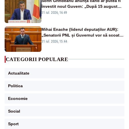
Sorin Grindeanu anunță când ar putea fi
învestit noul Guvern: „După 15 august
sunt șanse mai mari”
31 iul. 2026, 16:49
Mihai Enache (liderul deputaților AUR):
„Senatorii PNL și Guvernul vor să scoată
la vânzare bunuri publice pentru a stinge
31 iul. 2026, 15:44
datoriile pentru vaccinurile Pfizer!”
CATEGORII POPULARE
Actualitate
Politica
Economie
Social
Sport