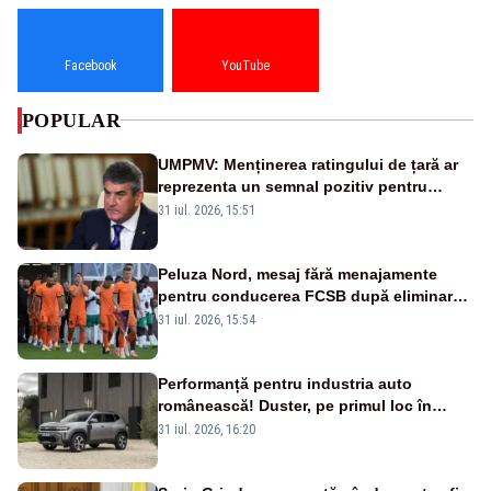
Facebook
YouTube
POPULAR
UMPMV: Menținerea ratingului de țară ar
reprezenta un semnal pozitiv pentru
România. Autoritățile trebuie să continue
31 iul. 2026, 15:51
consolidarea stabilității economice și
financiare
Peluza Nord, mesaj fără menajamente
pentru conducerea FCSB după eliminarea
rușinoasă din Conference League
31 iul. 2026, 15:54
Performanță pentru industria auto
românească! Duster, pe primul loc în
topul vânzărilor din Ucraina
31 iul. 2026, 16:20