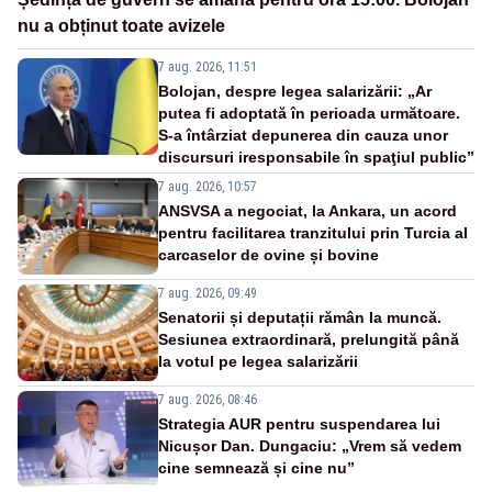
nu a obținut toate avizele
7 aug. 2026, 11:51
Bolojan, despre legea salarizării: „Ar
putea fi adoptată în perioada următoare.
S-a întârziat depunerea din cauza unor
discursuri iresponsabile în spaţiul public”
7 aug. 2026, 10:57
ANSVSA a negociat, la Ankara, un acord
pentru facilitarea tranzitului prin Turcia al
carcaselor de ovine și bovine
7 aug. 2026, 09:49
Senatorii și deputații rămân la muncă.
Sesiunea extraordinară, prelungită până
la votul pe legea salarizării
7 aug. 2026, 08:46
Strategia AUR pentru suspendarea lui
Nicușor Dan. Dungaciu: „Vrem să vedem
cine semnează și cine nu”