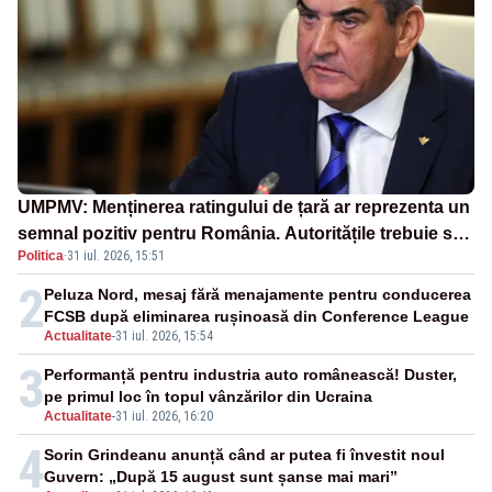
UMPMV: Menținerea ratingului de țară ar reprezenta un
semnal pozitiv pentru România. Autoritățile trebuie să
Politica
·
31 iul. 2026, 15:51
continue consolidarea stabilității economice și
financiare
2
Peluza Nord, mesaj fără menajamente pentru conducerea
FCSB după eliminarea rușinoasă din Conference League
Actualitate
-
31 iul. 2026, 15:54
3
Performanță pentru industria auto românească! Duster,
pe primul loc în topul vânzărilor din Ucraina
Actualitate
-
31 iul. 2026, 16:20
4
Sorin Grindeanu anunță când ar putea fi învestit noul
Guvern: „După 15 august sunt șanse mai mari”