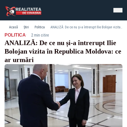
Acasă
Știri
Politica
ANALIZĂ: De ce nu și-a întrerupt Ilie Bolojan vizita în Republica Moldova: ce ar urmări
·
POLITICA
2 min citire
ANALIZĂ: De ce nu și-a întrerupt Ilie
Bolojan vizita în Republica Moldova: ce
ar urmări