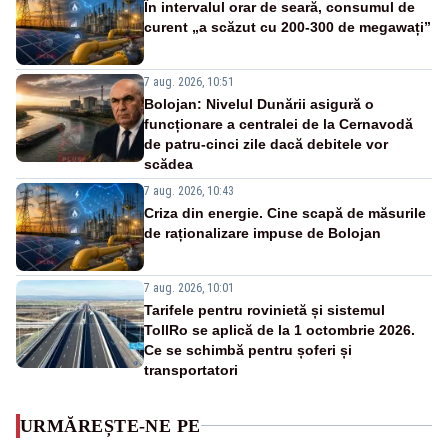
În intervalul orar de seară, consumul de
curent „a scăzut cu 200-300 de megawați”
7 aug. 2026, 10:51
Bolojan: Nivelul Dunării asigură o
funcționare a centralei de la Cernavodă
de patru-cinci zile dacă debitele vor
scădea
7 aug. 2026, 10:43
Criza din energie. Cine scapă de măsurile
de raționalizare impuse de Bolojan
7 aug. 2026, 10:01
Tarifele pentru rovinietă și sistemul
TollRo se aplică de la 1 octombrie 2026.
Ce se schimbă pentru șoferi și
transportatori
URMĂREȘTE-NE PE