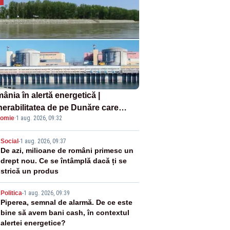
ânia în alertă energetică |
nerabilitatea de pe Dunăre care
omie
·
1 aug. 2026, 09:32
e în pericol Centrala Cernavodă era
oscută de pe vremea lui Ceaușescu
2
Social
-
1 aug. 2026, 09:37
De azi, milioane de români primesc un
drept nou. Ce se întâmplă dacă ți se
strică un produs
3
Politica
-
1 aug. 2026, 09:39
Piperea, semnal de alarmă. De ce este
bine să avem bani cash, în contextul
alertei energetice?