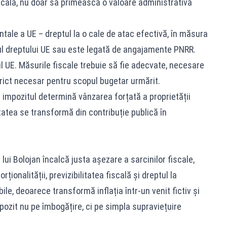
cală, nu doar să primească o valoare administrativă
ntale a UE – dreptul la o cale de atac efectivă, în măsura
ul dreptului UE sau este legată de angajamente PNRR.
tul UE. Măsurile fiscale trebuie să fie adecvate, necesare
ict necesar pentru scopul bugetar urmărit.
 impozitul determină vânzarea forțată a proprietății
litatea se transformă din contribuție publică în
lui Bolojan încalcă justa așezare a sarcinilor fiscale,
rționalității, previzibilitatea fiscală și dreptul la
le, deoarece transformă inflația într-un venit fictiv și
pozit nu pe îmbogățire, ci pe simpla supraviețuire