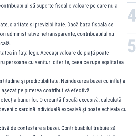
ontribuabilul să suporte fiscal o valoare pe care nu a
itate, claritate și previzibilitate. Dacă baza fiscală se
alori administrative netransparente, contribuabilul nu
scală.
litatea în fața legii. Aceeași valoare de piață poate
ru persoane cu venituri diferite, ceea ce rupe egalitatea
ertitudine și predictibilitate. Neindexarea bazei cu inflația
 așezat pe puterea contributivă efectivă.
protecția bunurilor. O creanță fiscală excesivă, calculată
 deveni o sarcină individuală excesivă și poate echivala cu
ctivă de contestare a bazei. Contribuabilul trebuie să