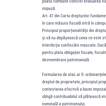
poată combate concret evaluarea fis
impusă.
Art. 47 din Carta drepturilor fundame
în care măsura fiscală intră în câmp
Principiul proporționalității din drep
și să nu depășească ceea ce este str
Interdicția confiscării mascate. Dacă
pentru plata obligației fiscale, fisca
dezmembrare patrimonială.
Formularea de atac ar fi: ordonanțele 
dreptul de proprietate, principiul propo
contestarea efectivă a bazei impozabi
obligă contribuabilul să plătească im
nominală a patrimoniului.