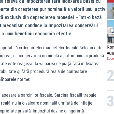
ală relevă că impozitarea fără indexarea bazei cu
parte din creșterea pur nominală a valorii unui activ
ată exclusiv din deprecierea monedei – într-o bază
st mecanism conduce la impozitarea conservării
u a unui beneficiu economic efectiv.
 imputabilă ordonanțelor/pachetelor fiscale Bolojan este
Rom
Vul
ig real, ci conservarea nominală a patrimoniului produsă
Econ
pun
etate este reașezat la valoarea de piață fără indexarea
cun
tabilitate și fără procedură reală de contestare
rmătoarele norme:
ta așezare a sarcinilor fiscale. Sarcina fiscală trebuie
reală, nu la o valoare nominală umflată de inflație.
roprietate privată. Impozitul devine o ingerință