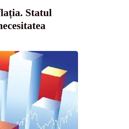
ația. Statul
necesitatea