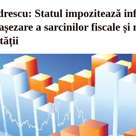
rescu: Statul impozitează infl
așezare a sarcinilor fiscale și 
tății