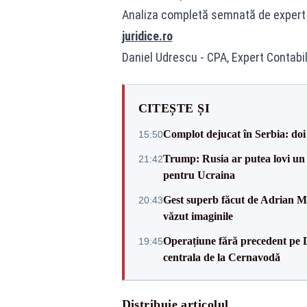
Analiza completă semnată de expert co
juridice.ro
Daniel Udrescu - CPA, Expert Contabil
CITEȘTE ȘI
Complot dejucat în Serbia: doi 
15:50
Trump: Rusia ar putea lovi un
21:42
pentru Ucraina
Gest superb făcut de Adrian Mu
20:43
văzut imaginile
Operațiune fără precedent pe 
19:45
centrala de la Cernavodă
Distribuie articolul