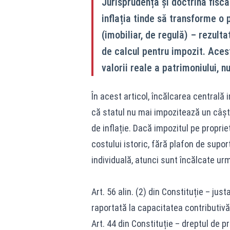
Jurisprudența și doctrina fisc
inflația tinde să transforme o 
(imobiliar, de regulă) – rezult
de calcul pentru impozit. Ace
valorii reale a patrimoniului, n
În acest articol, încălcarea centrală
că statul nu mai impozitează un câșt
de inflație. Dacă impozitul pe propri
costului istoric, fără plafon de supor
individuală, atunci sunt încălcate u
Art. 56 alin. (2) din Constituție – jus
raportată la capacitatea contributivă 
Art. 44 din Constituție – dreptul de p