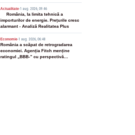
4
Actualitate
-
1 aug. 2026, 09:46
România, la limita tehnică a
importurilor de energie. Prețurile cresc
alarmant - Analiză Realitatea Plus
5
Economie
-
1 aug. 2026, 06:48
România a scăpat de retrogradarea
economiei. Agenția Fitch menține
ratingul „BBB-” cu perspectivă
negativă