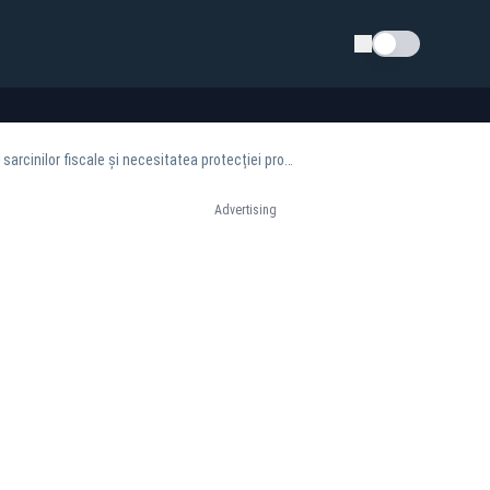
Schimba tema
Analiză Daniel Udrescu: Statul impozitează inflația. Statul nesocotește justa așezare a sarcinilor fiscale și necesitatea protecției proprietății
Advertising