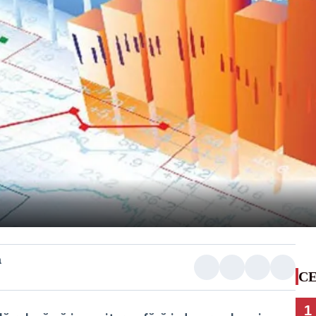
a
CE
1