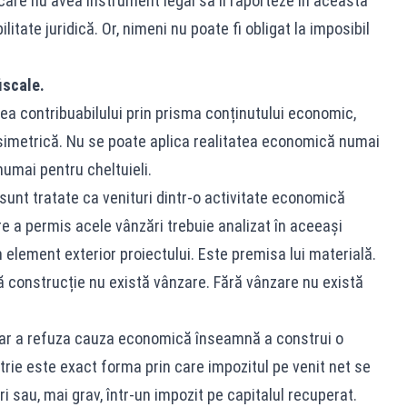
care nu avea instrument legal să îl raporteze în această
tate juridică. Or, nimeni nu poate fi obligat la imposibil
iscale.
tea contribuabilului prin prisma conținutului economic,
e simetrică. Nu se poate aplica realitatea economică numai
numai pentru cheltuieli.
 sunt tratate ca venituri dintr-o activitate economică
re a permis acele vânzări trebuie analizat în aceeași
element exterior proiectului. Este premisa lui materială.
ă construcție nu există vânzare. Fără vânzare nu există
dar a refuza cauza economică înseamnă a construi o
ie este exact forma prin care impozitul pe venit net se
i sau, mai grav, într-un impozit pe capitalul recuperat.