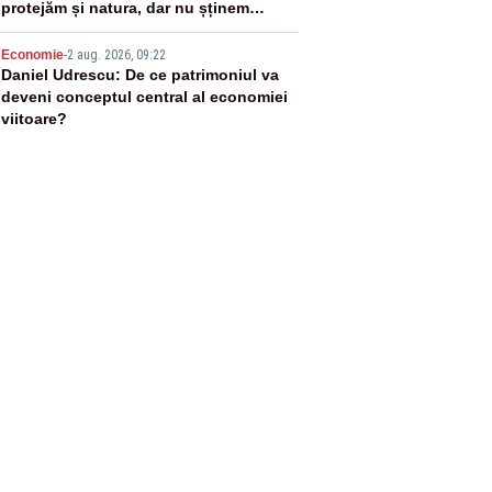
protejăm și natura, dar nu șținem
omaneii în stare permanentă de alertă
5
Economie
-
2 aug. 2026, 09:22
Daniel Udrescu: De ce patrimoniul va
deveni conceptul central al economiei
viitoare?