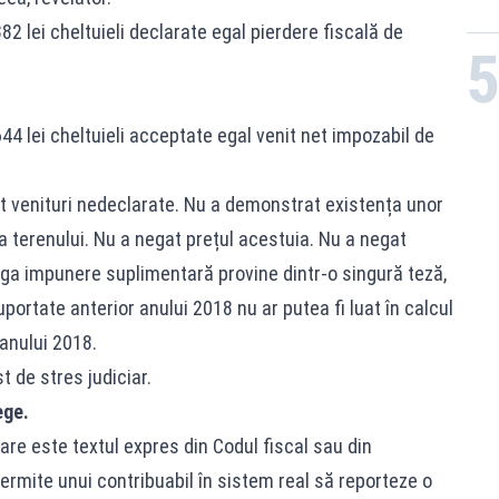
82 lei cheltuieli declarate egal pierdere fiscală de
44 lei cheltuieli acceptate egal venit net impozabil de
it venituri nedeclarate. Nu a demonstrat existența unor
ța terenului. Nu a negat prețul acestuia. Nu a negat
reaga impunere suplimentară provine dintr-o singură teză,
suportate anterior anului 2018 nu ar putea fi luat în calcul
 anului 2018.
 de stres judiciar.
ege.
are este textul expres din Codul fiscal sau din
ermite unui contribuabil în sistem real să reporteze o