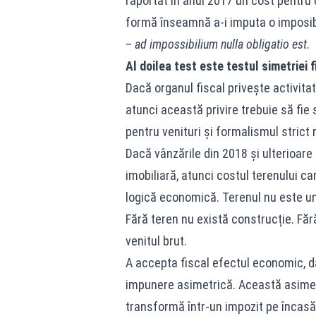
raportat în anul 2017 un cost pentru 
formă înseamnă a-i imputa o imposibili
–
ad impossibilium nulla obligatio est
.
Al doilea test este testul simetriei f
Dacă organul fiscal privește activita
atunci această privire trebuie să fi
pentru venituri și formalismul strict 
Dacă vânzările din 2018 și ulterioare
imobiliară, atunci costul terenului ca
logică economică. Terenul nu este un 
Fără teren nu există construcție. Făr
venitul brut.
A accepta fiscal efectul economic, 
impunere asimetrică. Această asimetr
transformă într-un impozit pe încasăr