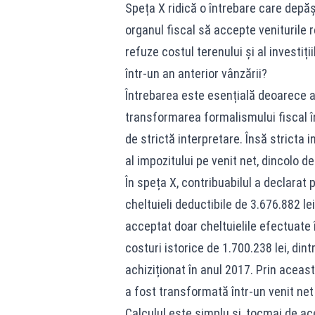
Speța X ridică o întrebare care depășe
organul fiscal să accepte veniturile r
refuze costul terenului și al investiț
într-un an anterior vânzării?
Întrebarea este esențială deoarece ati
transformarea formalismului fiscal înt
de strictă interpretare. Însă stricta 
al impozitului pe venit net, dincolo de
În speța X, contribuabilul a declarat 
cheltuieli deductibile de 3.676.882 lei
acceptat doar cheltuielile efectuate î
costuri istorice de 1.700.238 lei, din
achiziționat în anul 2017. Prin aceas
a fost transformată într-un venit net
Calculul este simplu și, tocmai de ace