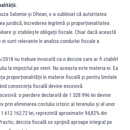
alității.
auza Salomie și Oltean, s-a subliniat că autoritatea
a juridică, încrederea legitimă și proporționalitatea
iliare și stabilește obligații fiscale. Chiar dacă această
e ei sunt relevante în analiza conduitei fiscale a
6/2018 nu trebuie invocată ca o decizie care ar fi stabilit
ului la impozitul pe venit. Nu aceasta este materia ei. Ea
ța proporționalității în materie fiscală și pentru limitele
ând consecința fiscală devine excesivă.
xcesivă: o pierdere declarată de 1.528.996 lei devine
v prin eliminarea costului istoric al terenului și al unor
e 1.612.162,72 lei, reprezintă aproximativ 94,82% din
Practic, decizia fiscală se sprijină aproape integral pe