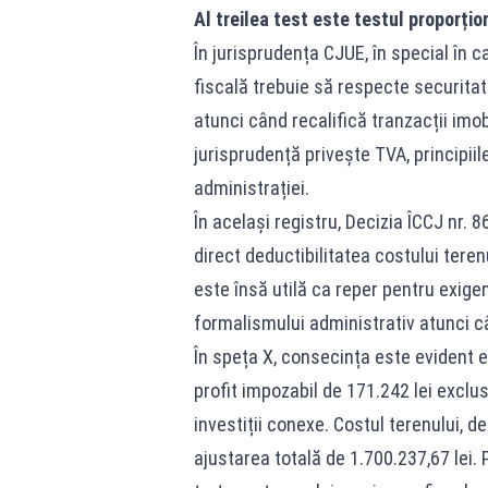
Al treilea test este testul proporțion
În jurisprudența CJUE, în special în c
fiscală trebuie să respecte securitate
atunci când recalifică tranzacții imob
jurisprudență privește TVA, principiil
administrației.
În același registru, Decizia ÎCCJ nr. 8
direct deductibilitatea costului teren
este însă utilă ca reper pentru exigen
formalismului administrativ atunci c
În speța X, consecința este evident e
profit impozabil de 171.242 lei exclusi
investiții conexe. Costul terenului, d
ajustarea totală de 1.700.237,67 lei. 