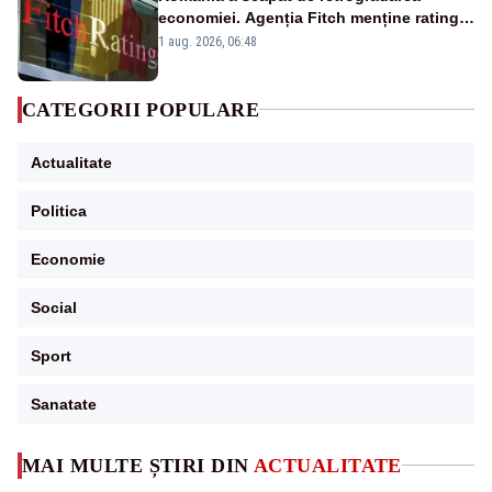
economiei. Agenția Fitch menține ratingul
„BBB-” cu perspectivă negativă
1 aug. 2026, 06:48
CATEGORII POPULARE
Actualitate
Politica
Economie
Social
Sport
Sanatate
MAI MULTE ȘTIRI DIN
ACTUALITATE