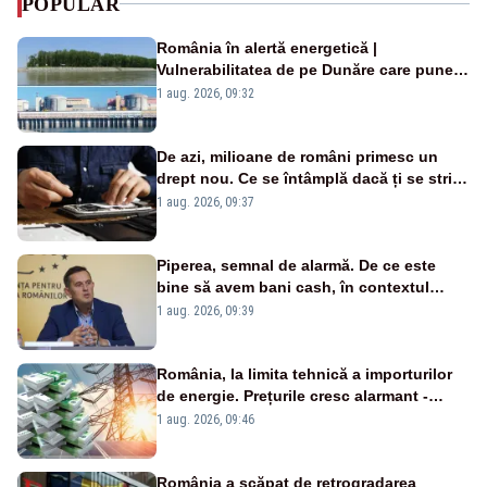
POPULAR
România în alertă energetică |
Vulnerabilitatea de pe Dunăre care pune
în pericol Centrala Cernavodă era
1 aug. 2026, 09:32
cunoscută de pe vremea lui Ceaușescu
De azi, milioane de români primesc un
drept nou. Ce se întâmplă dacă ți se strică
un produs
1 aug. 2026, 09:37
Piperea, semnal de alarmă. De ce este
bine să avem bani cash, în contextul
alertei energetice?
1 aug. 2026, 09:39
România, la limita tehnică a importurilor
de energie. Prețurile cresc alarmant -
Analiză Realitatea Plus
1 aug. 2026, 09:46
România a scăpat de retrogradarea