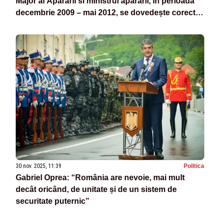
Major al Apărării si ministrul apărării, în perioada
decembrie 2009 – mai 2012, se dovedește corectă
acum, cu război la graniță
30 nov. 2025, 11:39
Politica
Gabriel Oprea: “România are nevoie, mai mult
decât oricând, de unitate și de un sistem de
securitate puternic”