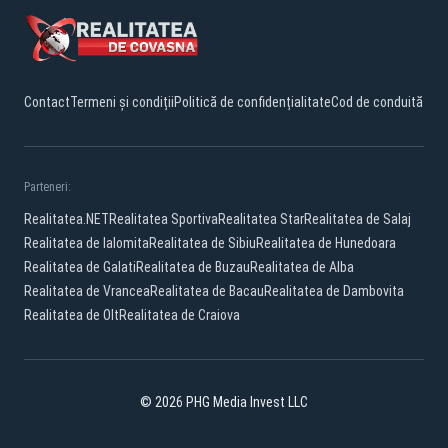
Contact
Termeni și condiții
Politică de confidențialitate
Cod de conduită
Parteneri:
Realitatea.NET
Realitatea Sportiva
Realitatea Star
Realitatea de Salaj
Realitatea de Ialomita
Realitatea de Sibiu
Realitatea de Hunedoara
Realitatea de Galati
Realitatea de Buzau
Realitatea de Alba
Realitatea de Vrancea
Realitatea de Bacau
Realitatea de Dambovita
Realitatea de Olt
Realitatea de Craiova
© 2026 PHG Media Invest LLC
Facebook
YouTube