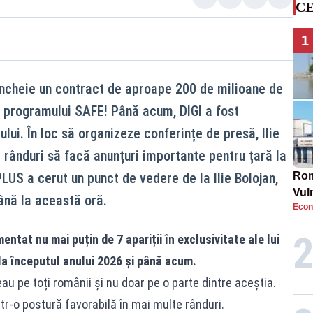
CE
1
încheie un contract de aproape 200 de milioane de
l programului SAFE! Până acum, DIGI a fost
lui. În loc să organizeze conferințe de presă, Ilie
 rânduri să facă anunțuri importante pentru țară la
PLUS a cerut un punct de vedere de la Ilie Bolojan,
Rom
Vul
ână la această oră.
Econ
pun
cun
ntat nu mai puțin de 7 apariții în exclusivitate ale lui
e la începutul anului 2026 și până acum.
au pe toți românii și nu doar pe o parte dintre aceștia.
ntr-o postură favorabilă în mai multe rânduri.