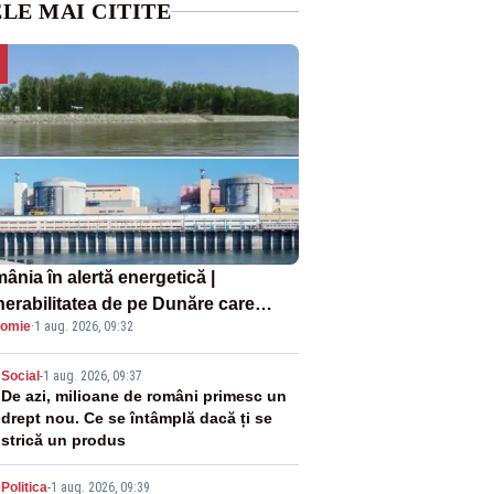
LE MAI CITITE
ânia în alertă energetică |
nerabilitatea de pe Dunăre care
omie
·
1 aug. 2026, 09:32
e în pericol Centrala Cernavodă era
oscută de pe vremea lui Ceaușescu
2
Social
-
1 aug. 2026, 09:37
De azi, milioane de români primesc un
drept nou. Ce se întâmplă dacă ți se
strică un produs
Politica
-
1 aug. 2026, 09:39