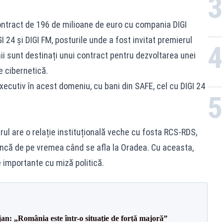
ontract de 196 de milioane de euro cu compania DIGI
I 24 și DIGI FM, posturile unde a fost invitat premierul
nii sunt destinați unui contract pentru dezvoltarea unei
e cibernetică.
ecutiv în acest domeniu, cu bani din SAFE, cel cu DIGI 24
strul are o relație instituțională veche cu fosta RCS-RDS,
încă de pe vremea când se afla la Oradea. Cu aceasta,
e importante cu miză politică.
an: „România este într-o situație de forță majoră”