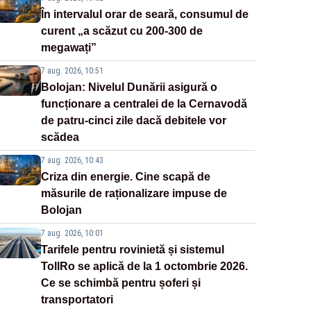
În intervalul orar de seară, consumul de
curent „a scăzut cu 200-300 de
megawați”
7 aug. 2026, 10:51
Bolojan: Nivelul Dunării asigură o
funcționare a centralei de la Cernavodă
de patru-cinci zile dacă debitele vor
scădea
7 aug. 2026, 10:43
Criza din energie. Cine scapă de
măsurile de raționalizare impuse de
Bolojan
7 aug. 2026, 10:01
Tarifele pentru rovinietă și sistemul
TollRo se aplică de la 1 octombrie 2026.
Ce se schimbă pentru șoferi și
transportatori