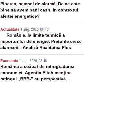
3
Piperea, semnal de alarmă. De ce este
bine să avem bani cash, în contextul
alertei energetice?
4
Actualitate
-
1 aug. 2026, 09:46
România, la limita tehnică a
importurilor de energie. Prețurile cresc
alarmant - Analiză Realitatea Plus
5
Economie
-
1 aug. 2026, 06:48
România a scăpat de retrogradarea
economiei. Agenția Fitch menține
ratingul „BBB-” cu perspectivă
negativă