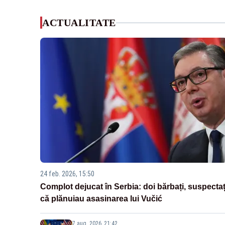
ACTUALITATE
24 feb. 2026, 15:50
Complot dejucat în Serbia: doi bărbați, suspectaț
că plănuiau asasinarea lui Vučić
7 aug. 2026, 21:42