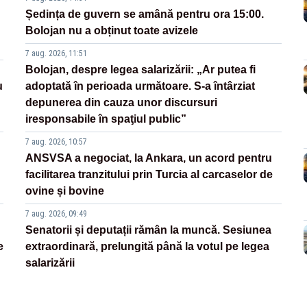
Ședința de guvern se amână pentru ora 15:00.
Bolojan nu a obținut toate avizele
7 aug. 2026, 11:51
Bolojan, despre legea salarizării: „Ar putea fi
u
adoptată în perioada următoare. S-a întârziat
depunerea din cauza unor discursuri
iresponsabile în spaţiul public”
7 aug. 2026, 10:57
ANSVSA a negociat, la Ankara, un acord pentru
facilitarea tranzitului prin Turcia al carcaselor de
ovine și bovine
7 aug. 2026, 09:49
Senatorii și deputații rămân la muncă. Sesiunea
e
extraordinară, prelungită până la votul pe legea
salarizării