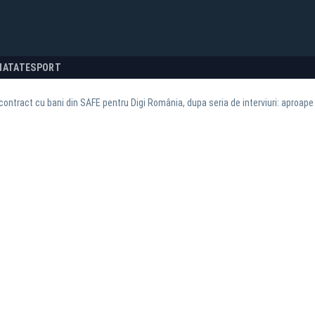
NATATE
SPORT
, contract cu bani din SAFE pentru Digi România, dupa seria de interviuri: aproap