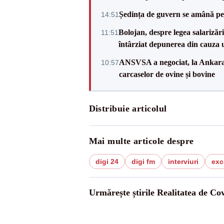
Ședința de guvern se amână pen
14:51
Bolojan, despre legea salarizăr
11:51
întârziat depunerea din cauza u
ANSVSA a negociat, la Ankara, 
10:57
carcaselor de ovine și bovine
Distribuie articolul
Mai multe articole despre
digi 24
digi fm
interviuri
exc
Urmărește știrile Realitatea de Co