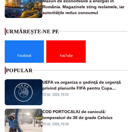
Măsuri de economisire a energiei în
România. Magazinele sting reclamele, iar
autoritățile reduc consumul
URMĂREȘTE-NE PE
Facebook
YouTube
POPULAR
UEFA va organiza o şedinţă de urgenţă
privind planurile FIFA pentru Cupa
Mondială
30 iul. 2026, 10:33
COD PORTOCALIU de caniculă:
temperaturi de 38 de grade Celsius
30 iul. 2026, 10:36