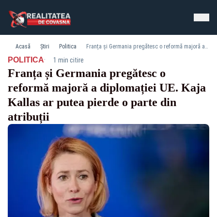
Acasă
Știri
Politica
Franța și Germania pregătesc o reformă majoră a diplomației UE. Kaja Kallas ar putea pierde o parte din atribuții
·
POLITICA
1 min citire
Franța și Germania pregătesc o
reformă majoră a diplomației UE. Kaja
Kallas ar putea pierde o parte din
atribuții