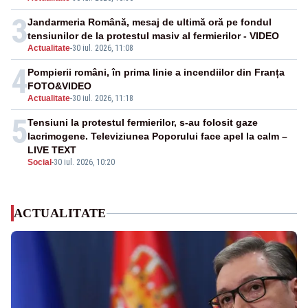
3
Jandarmeria Română, mesaj de ultimă oră pe fondul
tensiunilor de la protestul masiv al fermierilor - VIDEO
Actualitate
-
30 iul. 2026, 11:08
4
Pompierii români, în prima linie a incendiilor din Franța
FOTO&VIDEO
Actualitate
-
30 iul. 2026, 11:18
5
Tensiuni la protestul fermierilor, s-au folosit gaze
lacrimogene. Televiziunea Poporului face apel la calm –
LIVE TEXT
Social
-
30 iul. 2026, 10:20
ACTUALITATE