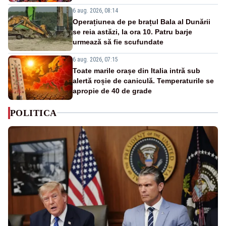
6 aug. 2026, 08:14
Operațiunea de pe brațul Bala al Dunării
se reia astăzi, la ora 10. Patru barje
urmează să fie scufundate
6 aug. 2026, 07:15
Toate marile orașe din Italia intră sub
alertă roșie de caniculă. Temperaturile se
apropie de 40 de grade
POLITICA