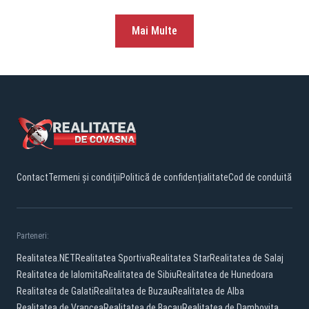
și 10% protecție strictă”
Mai Multe
Contact
Termeni și condiții
Politică de confidențialitate
Cod de conduită
Parteneri:
Realitatea.NET
Realitatea Sportiva
Realitatea Star
Realitatea de Salaj
Realitatea de Ialomita
Realitatea de Sibiu
Realitatea de Hunedoara
Realitatea de Galati
Realitatea de Buzau
Realitatea de Alba
Realitatea de Vrancea
Realitatea de Bacau
Realitatea de Dambovita