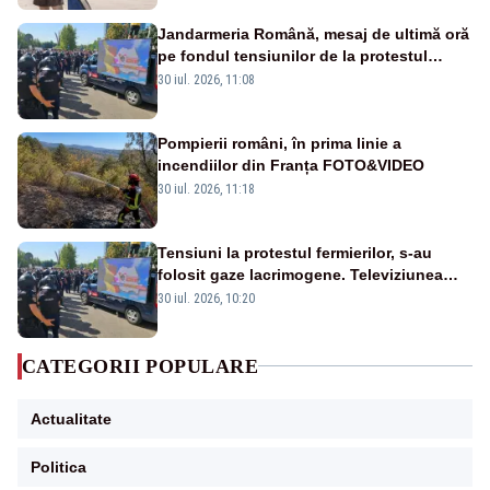
Jandarmeria Română, mesaj de ultimă oră
pe fondul tensiunilor de la protestul
masiv al fermierilor - VIDEO
30 iul. 2026, 11:08
Pompierii români, în prima linie a
incendiilor din Franța FOTO&VIDEO
30 iul. 2026, 11:18
Tensiuni la protestul fermierilor, s-au
folosit gaze lacrimogene. Televiziunea
Poporului face apel la calm – LIVE TEXT
30 iul. 2026, 10:20
CATEGORII POPULARE
Actualitate
Politica