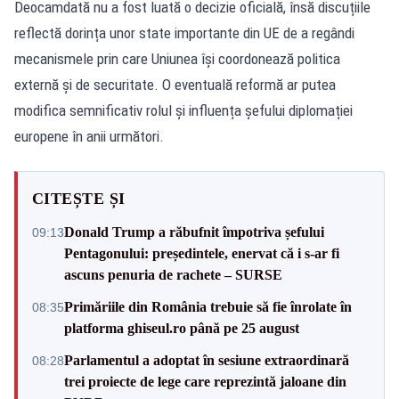
Deocamdată nu a fost luată o decizie oficială, însă discuțiile
reflectă dorința unor state importante din UE de a regândi
mecanismele prin care Uniunea își coordonează politica
externă și de securitate. O eventuală reformă ar putea
modifica semnificativ rolul și influența șefului diplomației
europene în anii următori.
CITEȘTE ȘI
Donald Trump a răbufnit împotriva șefului
09:13
Pentagonului: președintele, enervat că i s-ar fi
ascuns penuria de rachete – SURSE
Primăriile din România trebuie să fie înrolate în
08:35
platforma ghiseul.ro până pe 25 august
Parlamentul a adoptat în sesiune extraordinară
08:28
trei proiecte de lege care reprezintă jaloane din