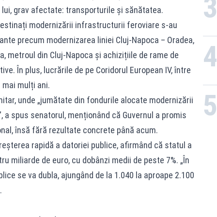
lui, grav afectate: transporturile și sănătatea.
estinați modernizării infrastructurii feroviare s-au
tante precum modernizarea liniei Cluj-Napoca – Oradea,
a, metroul din Cluj-Napoca și achizițiile de rame de
tive. În plus, lucrările de pe Coridorul European IV, între
 mai mulți ani.
nitar, unde „jumătate din fondurile alocate modernizării
R”, a spus senatorul, menționând că Guvernul a promis
onal, însă fără rezultate concrete până acum.
reșterea rapidă a datoriei publice, afirmând că statul a
ru miliarde de euro, cu dobânzi medii de peste 7%. „În
ublice se va dubla, ajungând de la 1.040 la aproape 2.100
.