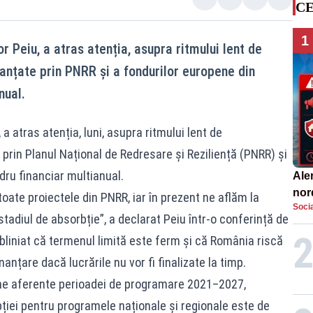
CE
1
r Peiu, a atras atenția, asupra ritmului lent de
anțate prin PNRR și a fondurilor europene din
nual.
 a atras atenția, luni, asupra ritmului lent de
prin Planul Național de Redresare și Reziliență (PNRR) și
dru financiar multianual.
Aler
nor
oate proiectele din PNRR, iar în prezent ne aflăm la
Socia
de 
tadiul de absorbție”, a declarat Peiu într-o conferință de
bliniat că termenul limită este ferm și că România riscă
anțare dacă lucrările nu vor fi finalizate la timp.
ene aferente perioadei de programare 2021–2027,
ției pentru programele naționale și regionale este de