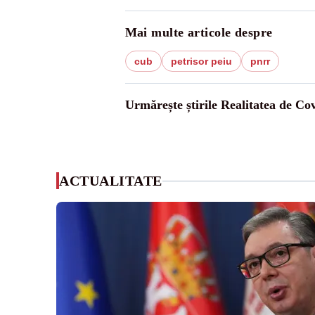
Mai multe articole despre
cub
petrisor peiu
pnrr
Urmărește știrile Realitatea de Co
ACTUALITATE