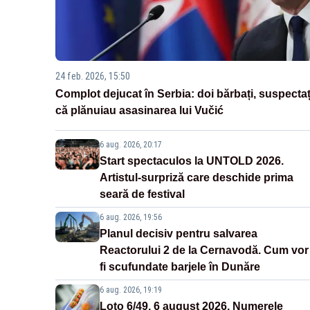
24 feb. 2026, 15:50
Complot dejucat în Serbia: doi bărbați, suspectaț
că plănuiau asasinarea lui Vučić
6 aug. 2026, 20:17
Start spectaculos la UNTOLD 2026.
Artistul-surpriză care deschide prima
seară de festival
6 aug. 2026, 19:56
Planul decisiv pentru salvarea
Reactorului 2 de la Cernavodă. Cum vor
fi scufundate barjele în Dunăre
6 aug. 2026, 19:19
Loto 6/49, 6 august 2026. Numerele