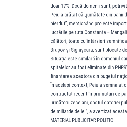
doar 17%. Două domenii sunt, potrivit 
Peiu a arătat că „jumătate din banii d
pierdut”, menționând proiecte impor
lucrările pe ruta Constanța – Mangali
călători, toate cu întârzieri semnifica
Brașov și Sighișoara, sunt blocate de
Situația este similară în domeniul sa
spitalelor au fost eliminate din PNR
finanțarea acestora din bugetul nați
În același context, Peiu a semnalat c
contractat recent împrumuturi de pat
următorii zece ani, costul datoriei p
de miliarde de lei”, a avertizat acesta
MATERIAL PUBLICITAR POLITIC