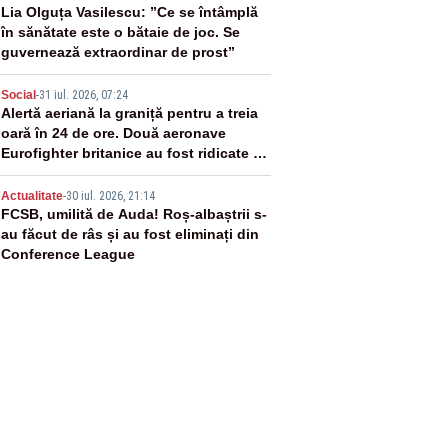
3
Lia Olguța Vasilescu: ”Ce se întâmplă
în sănătate este o bătaie de joc. Se
guvernează extraordinar de prost”
4
Social
-
31 iul. 2026, 07:24
Alertă aeriană la graniță pentru a treia
oară în 24 de ore. Două aeronave
Eurofighter britanice au fost ridicate de
la sol
5
Actualitate
-
30 iul. 2026, 21:14
FCSB, umilită de Auda! Roș-albaștrii s-
au făcut de râs și au fost eliminați din
Conference League