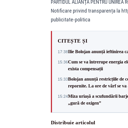
PARTIDUL ALIANȚA PENTRU UNIREA 
Notificare privind transparența la ht
publicitate-politica
CITEȘTE ȘI
Ilie Bolojan anunță ieftinirea 
17:38
Cum se va întrerupe energia el
15:36
exista compensații
Bolojan anunță restricțiile de c
15:33
repornite. La ore de vârf se v
Miza uriașă a scufundării barj
15:24
„gură de oxigen”
Distribuie articolul