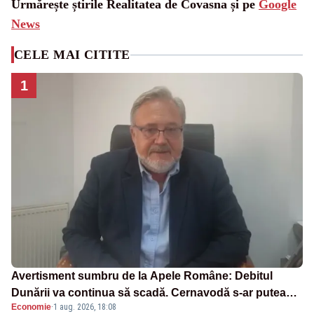
Urmărește știrile Realitatea de Covasna și pe
Google
News
CELE MAI CITITE
1
Avertisment sumbru de la Apele Române: Debitul
Dunării va continua să scadă. Cernavodă s-ar putea
Economie
·
1 aug. 2026, 18:08
închide în 4 zile