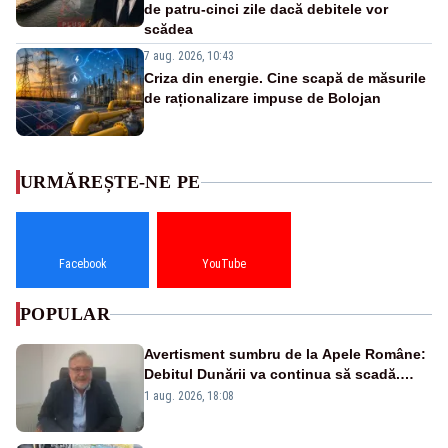
de patru-cinci zile dacă debitele vor
scădea
7 aug. 2026, 10:43
Criza din energie. Cine scapă de măsurile
de raționalizare impuse de Bolojan
URMĂREȘTE-NE PE
Facebook
YouTube
POPULAR
Avertisment sumbru de la Apele Române:
Debitul Dunării va continua să scadă.
Cernavodă s-ar putea închide în 4 zile
1 aug. 2026, 18:08