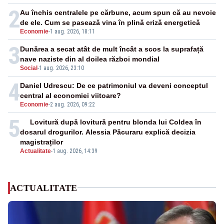
2
Au închis centralele pe cărbune, acum spun că au nevoie
de ele. Cum se pasează vina în plină criză energetică
Economie
-
1 aug. 2026, 18:11
3
Dunărea a secat atât de mult încât a scos la suprafață
nave naziste din al doilea război mondial
Social
-
1 aug. 2026, 23:10
4
Daniel Udrescu: De ce patrimoniul va deveni conceptul
central al economiei viitoare?
Economie
-
2 aug. 2026, 09:22
5
Lovitură după lovitură pentru blonda lui Coldea în
dosarul drogurilor. Alessia Păcuraru explică decizia
magistraților
Actualitate
-
1 aug. 2026, 14:39
ACTUALITATE