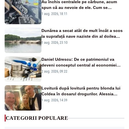
Au închis centralele pe cărbune, acum
spun că au nevoie de ele. Cum se
pasează vina în plină criză energetică
1 aug. 2026, 18:11
Dunărea a secat atât de mult încât a scos
la suprafață nave naziste din al doilea
război mondial
1 aug. 2026, 23:10
Daniel Udrescu: De ce patrimoniul va
deveni conceptul central al economiei
viitoare?
2 aug. 2026, 09:22
Lovitură după lovitură pentru blonda lui
Coldea în dosarul drogurilor. Alessia
Păcuraru explică decizia magistraților
1 aug. 2026, 14:39
CATEGORII POPULARE