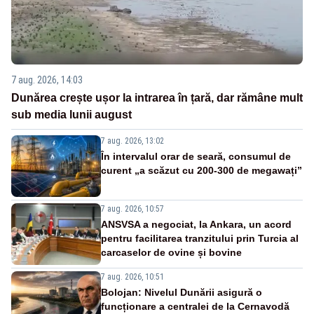
7 aug. 2026, 14:03
Dunărea crește ușor la intrarea în țară, dar rămâne mult
sub media lunii august
7 aug. 2026, 13:02
În intervalul orar de seară, consumul de
curent „a scăzut cu 200-300 de megawați”
7 aug. 2026, 10:57
ANSVSA a negociat, la Ankara, un acord
pentru facilitarea tranzitului prin Turcia al
carcaselor de ovine și bovine
7 aug. 2026, 10:51
Bolojan: Nivelul Dunării asigură o
funcționare a centralei de la Cernavodă