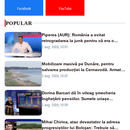
Facebook
YouTube
POPULAR
Piperea (AUR): România a evitat
retrogradarea la junk pentru că era o
catastrofă pentru bănci și fondurile de
2 aug. 2026, 10:01
pensii
Mobilizare masivă pe Dunăre, pentru
salvarea producției la Cernavodă. Armata
va detona o stâncă și va devia apa
2 aug. 2026, 10:07
fluviului - IMAGINI AERIENE
Dorina Barcari dă în vileag șmecheria
înghețării pensiilor. Sumele uriașe
pierdute de fiecare român
2 aug. 2026, 10:09
Mihai Chirica, atac devastator la adresa
progresiștilor lui Bolojan: Trebuie să