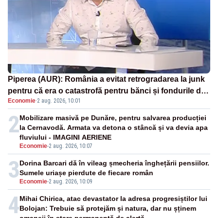
Piperea (AUR): România a evitat retrogradarea la junk
pentru că era o catastrofă pentru bănci și fondurile de
Economie
·
2 aug. 2026, 10:01
pensii
2
Mobilizare masivă pe Dunăre, pentru salvarea producției
la Cernavodă. Armata va detona o stâncă și va devia apa
fluviului - IMAGINI AERIENE
Economie
-
2 aug. 2026, 10:07
3
Dorina Barcari dă în vileag șmecheria înghețării pensiilor.
Sumele uriașe pierdute de fiecare român
Economie
-
2 aug. 2026, 10:09
4
Mihai Chirica, atac devastator la adresa progresiștilor lui
Bolojan: Trebuie să protejăm și natura, dar nu șținem