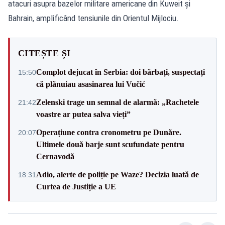
atacuri asupra bazelor militare americane din Kuweit și
Bahrain, amplificând tensiunile din Orientul Mijlociu.
CITEȘTE ȘI
Complot dejucat în Serbia: doi bărbați, suspectați
15:50
că plănuiau asasinarea lui Vučić
Zelenski trage un semnal de alarmă: „Rachetele
21:42
voastre ar putea salva vieți”
Operațiune contra cronometru pe Dunăre.
20:07
Ultimele două barje sunt scufundate pentru
Cernavodă
Adio, alerte de poliție pe Waze? Decizia luată de
18:31
Curtea de Justiție a UE