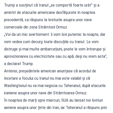
Trump a susținut că Iranul „se comportă foarte urât” și a
amintit de atacurile americane desfășurate în noaptea
precedentă, ca răspuns la loviturile asupra unor nave
comerciale din zona Strâmtorii Ormuz.
„Voi da un mic avertisment: îi vom lovi puternic la noapte, dar
vom vedea cum decurg toate discuțiile cu Iranul. Le vom
distruge și mai multe ambarcațiuni, poate le vom întrerupe și
aprovizionarea cu electricitate sau cu apă, deși nu vrem asta”,
a declarat Trump.
Anterior, președintele american anunțase că acordul de
încetare a focului cu Iranul nu mai este valabil și că
Washingtonul nu va mai negocia cu Teheranul, după atacurile
iraniene asupra unor nave din Strâmtoarea Ormuz.
În noaptea de marți spre miercuri, SUA au lansat noi lovituri
aeriene asupra unor ținte din Iran, iar Teheranul a răspuns prin