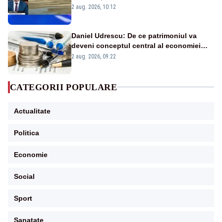
protejăm și natura, dar nu șținem omaneii
2 aug. 2026, 10:12
în stare permanentă de alertă
Daniel Udrescu: De ce patrimoniul va
deveni conceptul central al economiei
viitoare?
2 aug. 2026, 09:22
CATEGORII POPULARE
Actualitate
Politica
Economie
Social
Sport
Sanatate