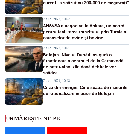
curent „a scăzut cu 200-300 de megawați”
7 aug. 2026, 10:57
ANSVSA a negociat, la Ankara, un acord
pentru facilitarea tranzitului prin Turcia al
carcaselor de ovine și bovine
7 aug. 2026, 10:51
Bolojan: Nivelul Dunării asigură o
funcționare a centralei de la Cernavodă
de patru-cinci zile dacă debitele vor
scădea
7 aug. 2026, 10:43
Criza din energie. Cine scapă de măsurile
de raționalizare impuse de Bolojan
URMĂREȘTE-NE PE