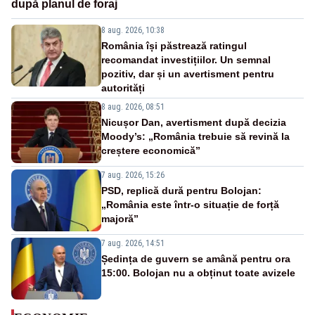
după planul de foraj
8 aug. 2026, 10:38
România își păstrează ratingul
recomandat investițiilor. Un semnal
pozitiv, dar și un avertisment pentru
autorități
8 aug. 2026, 08:51
Nicușor Dan, avertisment după decizia
Moody’s: „România trebuie să revină la
creștere economică”
7 aug. 2026, 15:26
PSD, replică dură pentru Bolojan:
„România este într-o situație de forță
majoră”
7 aug. 2026, 14:51
Ședința de guvern se amână pentru ora
15:00. Bolojan nu a obținut toate avizele