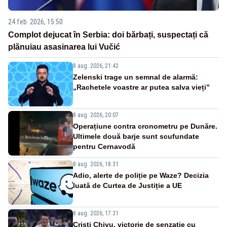
24 feb. 2026, 15:50
Complot dejucat în Serbia: doi bărbați, suspectați că
plănuiau asasinarea lui Vučić
8 aug. 2026, 21:42
Zelenski trage un semnal de alarmă:
„Rachetele voastre ar putea salva vieți”
8 aug. 2026, 20:07
Operațiune contra cronometru pe Dunăre.
Ultimele două barje sunt scufundate
pentru Cernavodă
8 aug. 2026, 18:31
Adio, alerte de poliție pe Waze? Decizia
luată de Curtea de Justiție a UE
8 aug. 2026, 17:31
Cristi Chivu, victorie de senzație cu